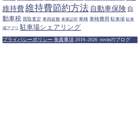
維持費節約方法
維持費
自動車保険
自
動車税
車検費用
買取査定
車検
駐車場
車両盗難
駐車
車庫証明
駐車場シェアリング
場アプリ
プライバシーポリシー
免責事項
2019–2026 rovinのブログ