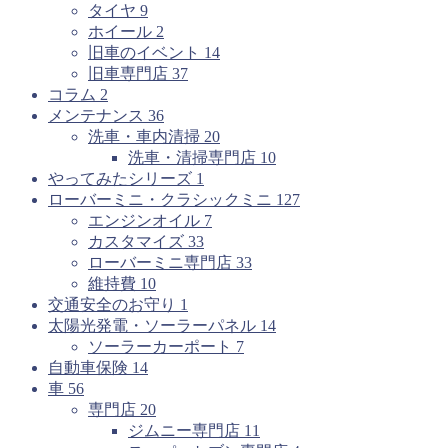
タイヤ
9
ホイール
2
旧車のイベント
14
旧車専門店
37
コラム
2
メンテナンス
36
洗車・車内清掃
20
洗車・清掃専門店
10
やってみたシリーズ
1
ローバーミニ・クラシックミニ
127
エンジンオイル
7
カスタマイズ
33
ローバーミニ専門店
33
維持費
10
交通安全のお守り
1
太陽光発電・ソーラーパネル
14
ソーラーカーポート
7
自動車保険
14
車
56
専門店
20
ジムニー専門店
11