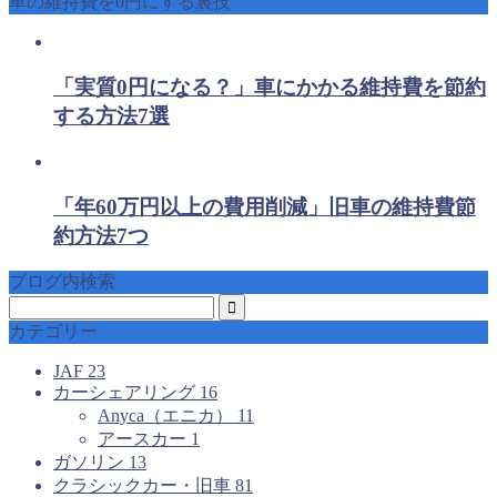
車の維持費を0円にする裏技
「実質0円になる？」車にかかる維持費を節約
する方法7選
「年60万円以上の費用削減」旧車の維持費節
約方法7つ
ブログ内検索
カテゴリー
JAF
23
カーシェアリング
16
Anyca（エニカ）
11
アースカー
1
ガソリン
13
クラシックカー・旧車
81