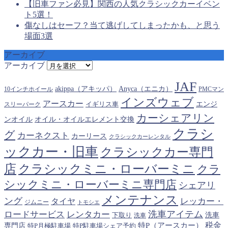
【旧車ファン必見】関西の人気クラシックカーイベン
ト5選！
傷なしはセーフ？当て逃げしてしまったかも、と思う
場面3選
アーカイブ
アーカイブ
JAF
akippa（アキッパ）
Anyca（エニカ）
10インチホイール
PMCマン
インズウェブ
アースカー
エンジ
スリーパーク
イギリス車
カーシェアリン
オイル・オイルエレメント交換
ンオイル
クラシ
グ
カーネクスト
カーリース
クラシックカーレンタル
ックカー・旧車
クラシックカー専門
クラシックミニ・ローバーミニ
店
クラ
シックミニ・ローバーミニ専門店
シェアリ
メンテナンス
ング
タイヤ
レッカー・
ジムニー
トモシエ
洗車アイテム
ロードサービス
レンタカー
下取り
洗車
洗車
税金
特P（アースカー）
専門店
特P月極駐車場
特P駐車場シェア予約