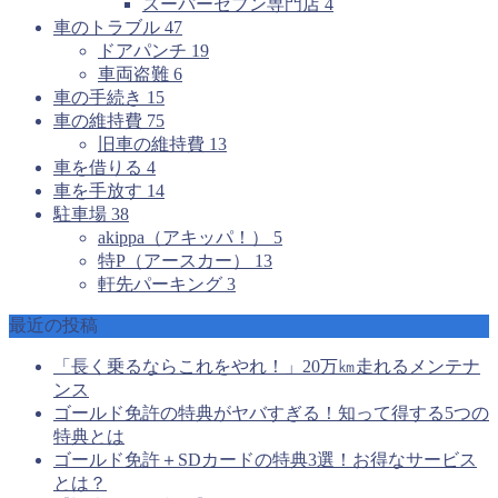
スーパーセブン専門店
4
車のトラブル
47
ドアパンチ
19
車両盗難
6
車の手続き
15
車の維持費
75
旧車の維持費
13
車を借りる
4
車を手放す
14
駐車場
38
akippa（アキッパ！）
5
特P（アースカー）
13
軒先パーキング
3
最近の投稿
「長く乗るならこれをやれ！」20万㎞走れるメンテナ
ンス
ゴールド免許の特典がヤバすぎる！知って得する5つの
特典とは
ゴールド免許＋SDカードの特典3選！お得なサービス
とは？