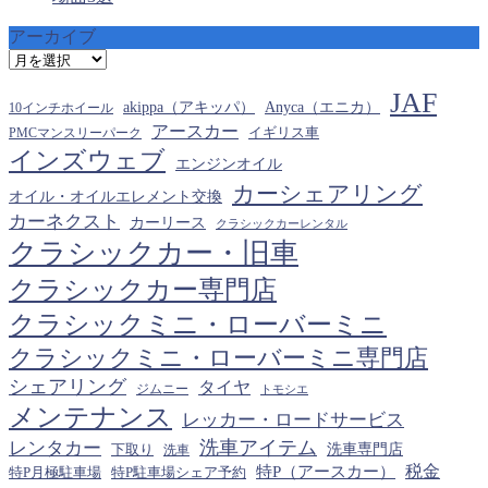
アーカイブ
ア
ー
JAF
カ
akippa（アキッパ）
Anyca（エニカ）
10インチホイール
イ
アースカー
PMCマンスリーパーク
イギリス車
ブ
インズウェブ
エンジンオイル
カーシェアリング
オイル・オイルエレメント交換
カーネクスト
カーリース
クラシックカーレンタル
クラシックカー・旧車
クラシックカー専門店
クラシックミニ・ローバーミニ
クラシックミニ・ローバーミニ専門店
シェアリング
タイヤ
ジムニー
トモシエ
メンテナンス
レッカー・ロードサービス
洗車アイテム
レンタカー
下取り
洗車専門店
洗車
税金
特P（アースカー）
特P月極駐車場
特P駐車場シェア予約