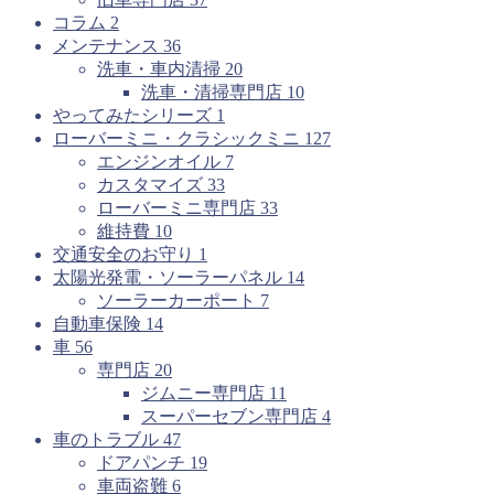
コラム
2
メンテナンス
36
洗車・車内清掃
20
洗車・清掃専門店
10
やってみたシリーズ
1
ローバーミニ・クラシックミニ
127
エンジンオイル
7
カスタマイズ
33
ローバーミニ専門店
33
維持費
10
交通安全のお守り
1
太陽光発電・ソーラーパネル
14
ソーラーカーポート
7
自動車保険
14
車
56
専門店
20
ジムニー専門店
11
スーパーセブン専門店
4
車のトラブル
47
ドアパンチ
19
車両盗難
6