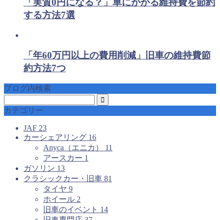
「実質0円になる？」車にかかる維持費を節約
する方法7選
「年60万円以上の費用削減」旧車の維持費節
約方法7つ
ブログ内検索
カテゴリー
JAF
23
カーシェアリング
16
Anyca（エニカ）
11
アースカー
1
ガソリン
13
クラシックカー・旧車
81
タイヤ
9
ホイール
2
旧車のイベント
14
旧車専門店
37