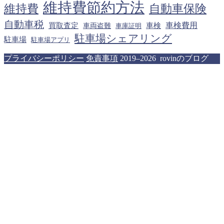
維持費節約方法
維持費
自動車保険
自動車税
車検費用
買取査定
車検
車両盗難
車庫証明
駐車場シェアリング
駐車場
駐車場アプリ
プライバシーポリシー
免責事項
2019–2026 rovinのブログ