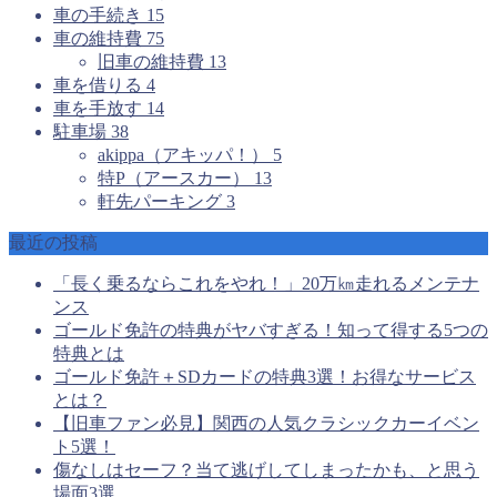
車の手続き
15
車の維持費
75
旧車の維持費
13
車を借りる
4
車を手放す
14
駐車場
38
akippa（アキッパ！）
5
特P（アースカー）
13
軒先パーキング
3
最近の投稿
「長く乗るならこれをやれ！」20万㎞走れるメンテナ
ンス
ゴールド免許の特典がヤバすぎる！知って得する5つの
特典とは
ゴールド免許＋SDカードの特典3選！お得なサービス
とは？
【旧車ファン必見】関西の人気クラシックカーイベン
ト5選！
傷なしはセーフ？当て逃げしてしまったかも、と思う
場面3選