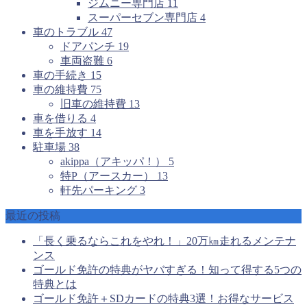
ジムニー専門店
11
スーパーセブン専門店
4
車のトラブル
47
ドアパンチ
19
車両盗難
6
車の手続き
15
車の維持費
75
旧車の維持費
13
車を借りる
4
車を手放す
14
駐車場
38
akippa（アキッパ！）
5
特P（アースカー）
13
軒先パーキング
3
最近の投稿
「長く乗るならこれをやれ！」20万㎞走れるメンテナ
ンス
ゴールド免許の特典がヤバすぎる！知って得する5つの
特典とは
ゴールド免許＋SDカードの特典3選！お得なサービス