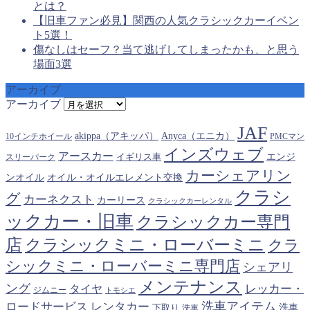
とは？
【旧車ファン必見】関西の人気クラシックカーイベン
ト5選！
傷なしはセーフ？当て逃げしてしまったかも、と思う
場面3選
アーカイブ
アーカイブ
JAF
akippa（アキッパ）
Anyca（エニカ）
10インチホイール
PMCマン
インズウェブ
アースカー
エンジ
スリーパーク
イギリス車
カーシェアリン
オイル・オイルエレメント交換
ンオイル
クラシ
グ
カーネクスト
カーリース
クラシックカーレンタル
ックカー・旧車
クラシックカー専門
クラシックミニ・ローバーミニ
店
クラ
シックミニ・ローバーミニ専門店
シェアリ
メンテナンス
ング
タイヤ
レッカー・
ジムニー
トモシエ
洗車アイテム
ロードサービス
レンタカー
下取り
洗車
洗車