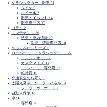
クラシックカー・旧車
81
タイヤ
9
ホイール
2
旧車のイベント
14
旧車専門店
37
コラム
2
メンテナンス
36
洗車・車内清掃
20
洗車・清掃専門店
10
やってみたシリーズ
1
ローバーミニ・クラシックミニ
127
エンジンオイル
7
カスタマイズ
33
ローバーミニ専門店
33
維持費
10
交通安全のお守り
1
太陽光発電・ソーラーパネル
14
ソーラーカーポート
7
自動車保険
14
車
56
専門店
20