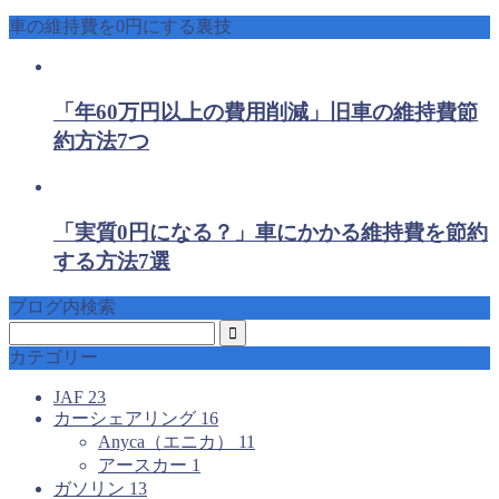
車の維持費を0円にする裏技
「年60万円以上の費用削減」旧車の維持費節
約方法7つ
「実質0円になる？」車にかかる維持費を節約
する方法7選
ブログ内検索
カテゴリー
JAF
23
カーシェアリング
16
Anyca（エニカ）
11
アースカー
1
ガソリン
13