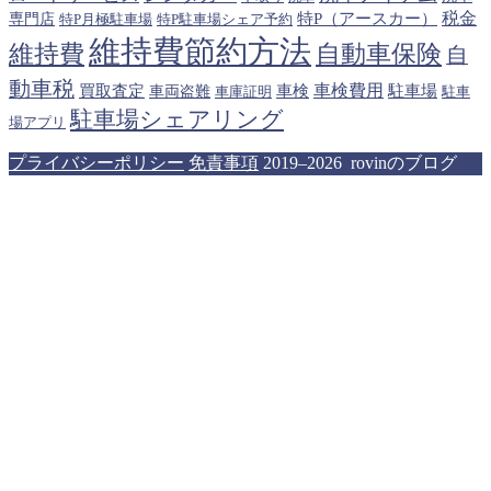
税金
特P（アースカー）
専門店
特P月極駐車場
特P駐車場シェア予約
維持費節約方法
維持費
自動車保険
自
動車税
車検費用
買取査定
車検
駐車場
車両盗難
駐車
車庫証明
駐車場シェアリング
場アプリ
プライバシーポリシー
免責事項
2019–2026 rovinのブログ