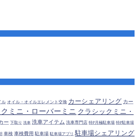
カーシェアリング
カー
オイル・オイルエレメント交換
イル
ックミニ・ローバーミニ
クラシックミニ・
洗車アイテム
カー
下取り
洗車専門店
特P月極駐車場
洗車
特P駐車場
駐車場シェアリング
車検費用
車検
駐車場
駐車場アプリ
明