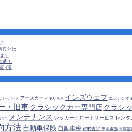
ンス
特典とは
は？
5選！
面3選
インズウェブ
アースカー
エンジンオ
スリーパーク
イギリス車
ー・旧車
クラシ
クラシックカー専門店
メンテナンス
レッカー・ロードサービス
レンタ
モシエ
約方法
自動車保険
自動車税
買取査定
車両盗難
車庫証