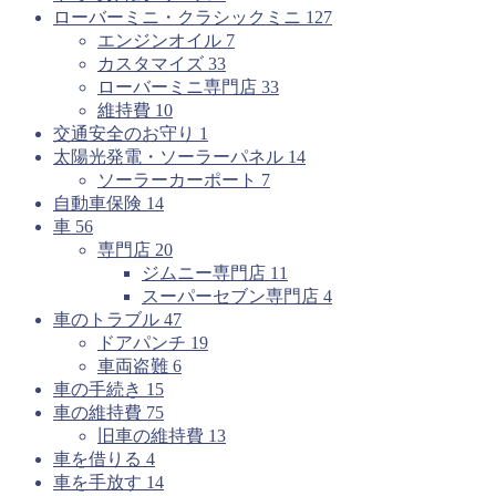
ローバーミニ・クラシックミニ
127
エンジンオイル
7
カスタマイズ
33
ローバーミニ専門店
33
維持費
10
交通安全のお守り
1
太陽光発電・ソーラーパネル
14
ソーラーカーポート
7
自動車保険
14
車
56
専門店
20
ジムニー専門店
11
スーパーセブン専門店
4
車のトラブル
47
ドアパンチ
19
車両盗難
6
車の手続き
15
車の維持費
75
旧車の維持費
13
車を借りる
4
車を手放す
14