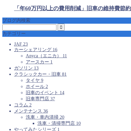
「年60万円以上の費用削減」旧車の維持費節約
ブログ内検索
カテゴリー
JAF
23
カーシェアリング
16
Anyca（エニカ）
11
アースカー
1
ガソリン
13
クラシックカー・旧車
81
タイヤ
9
ホイール
2
旧車のイベント
14
旧車専門店
37
コラム
2
メンテナンス
36
洗車・車内清掃
20
洗車・清掃専門店
10
やってみたシリーズ
1