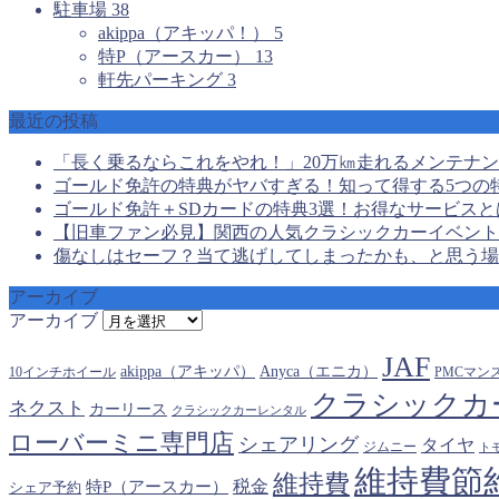
駐車場
38
akippa（アキッパ！）
5
特P（アースカー）
13
軒先パーキング
3
最近の投稿
「長く乗るならこれをやれ！」20万㎞走れるメンテナ
ゴールド免許の特典がヤバすぎる！知って得する5つの
ゴールド免許＋SDカードの特典3選！お得なサービスと
【旧車ファン必見】関西の人気クラシックカーイベント
傷なしはセーフ？当て逃げしてしまったかも、と思う場
アーカイブ
アーカイブ
JAF
akippa（アキッパ）
Anyca（エニカ）
10インチホイール
PMCマン
クラシックカ
ネクスト
カーリース
クラシックカーレンタル
ローバーミニ専門店
シェアリング
タイヤ
ジムニー
ト
維持費節
維持費
税金
特P（アースカー）
シェア予約