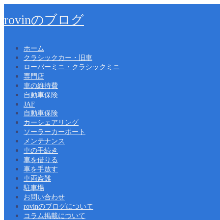
rovinのブログ
ホーム
クラシックカー・旧車
ローバーミニ・クラシックミニ
専門店
車の維持費
自動車保険
JAF
自動車保険
カーシェアリング
ソーラーカーポート
メンテナンス
車の手続き
車を借りる
車を手放す
車両盗難
駐車場
お問い合わせ
rovinのブログについて
コラム掲載について