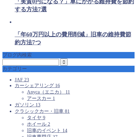
「実質0円になる？」車にかかる維持費を節約
する方法7選
「年60万円以上の費用削減」旧車の維持費節
約方法7つ
ブログ内検索
カテゴリー
JAF
23
カーシェアリング
16
Anyca（エニカ）
11
アースカー
1
ガソリン
13
クラシックカー・旧車
81
タイヤ
9
ホイール
2
旧車のイベント
14
旧車専門店
37