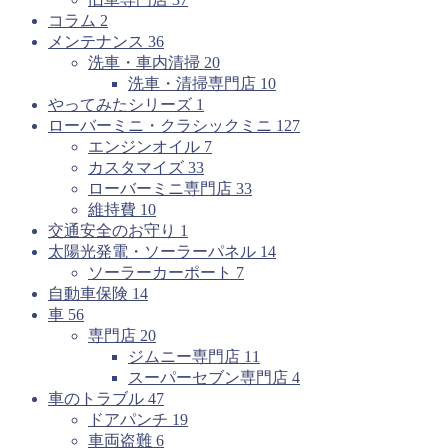
コラム
2
メンテナンス
36
洗車・車内清掃
20
洗車・清掃専門店
10
やってみたシリーズ
1
ローバーミニ・クラシックミニ
127
エンジンオイル
7
カスタマイズ
33
ローバーミニ専門店
33
維持費
10
交通安全のお守り
1
太陽光発電・ソーラーパネル
14
ソーラーカーポート
7
自動車保険
14
車
56
専門店
20
ジムニー専門店
11
スーパーセブン専門店
4
車のトラブル
47
ドアパンチ
19
車両盗難
6