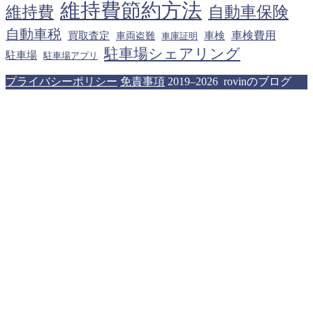
維持費節約方法
維持費
自動車保険
自動車税
車検費用
買取査定
車検
車両盗難
車庫証明
駐車場シェアリング
駐車場
駐車場アプリ
プライバシーポリシー
免責事項
2019–2026 rovinのブログ