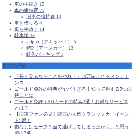
車の手続き
15
車の維持費
75
旧車の維持費
13
車を借りる
4
車を手放す
14
駐車場
38
akippa（アキッパ！）
5
特P（アースカー）
13
軒先パーキング
3
最近の投稿
「長く乗るならこれをやれ！」20万㎞走れるメンテナ
ンス
ゴールド免許の特典がヤバすぎる！知って得する5つの
特典とは
ゴールド免許＋SDカードの特典3選！お得なサービス
とは？
【旧車ファン必見】関西の人気クラシックカーイベン
ト5選！
傷なしはセーフ？当て逃げしてしまったかも、と思う
場面3選