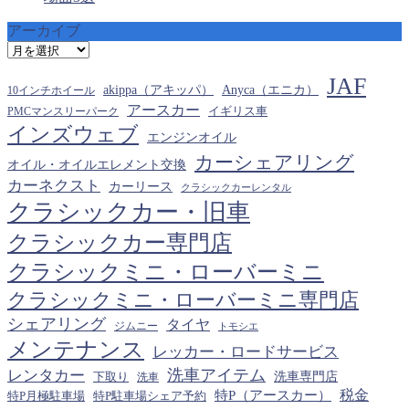
アーカイブ
ア
ー
JAF
カ
akippa（アキッパ）
Anyca（エニカ）
10インチホイール
イ
アースカー
PMCマンスリーパーク
イギリス車
ブ
インズウェブ
エンジンオイル
カーシェアリング
オイル・オイルエレメント交換
カーネクスト
カーリース
クラシックカーレンタル
クラシックカー・旧車
クラシックカー専門店
クラシックミニ・ローバーミニ
クラシックミニ・ローバーミニ専門店
シェアリング
タイヤ
ジムニー
トモシエ
メンテナンス
レッカー・ロードサービス
洗車アイテム
レンタカー
下取り
洗車専門店
洗車
税金
特P（アースカー）
特P月極駐車場
特P駐車場シェア予約