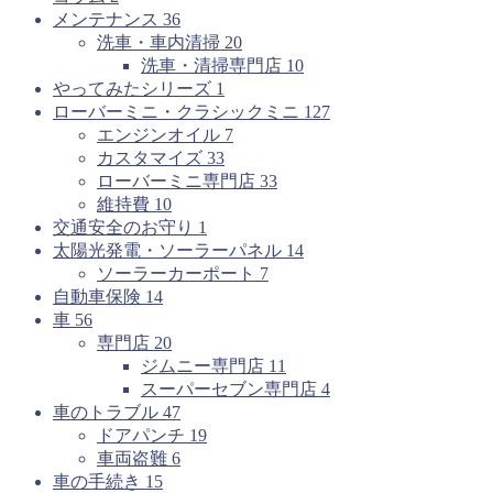
メンテナンス
36
洗車・車内清掃
20
洗車・清掃専門店
10
やってみたシリーズ
1
ローバーミニ・クラシックミニ
127
エンジンオイル
7
カスタマイズ
33
ローバーミニ専門店
33
維持費
10
交通安全のお守り
1
太陽光発電・ソーラーパネル
14
ソーラーカーポート
7
自動車保険
14
車
56
専門店
20
ジムニー専門店
11
スーパーセブン専門店
4
車のトラブル
47
ドアパンチ
19
車両盗難
6
車の手続き
15