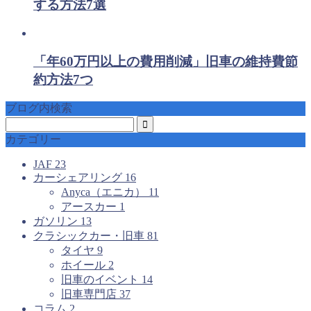
する方法7選
「年60万円以上の費用削減」旧車の維持費節
約方法7つ
ブログ内検索
カテゴリー
JAF
23
カーシェアリング
16
Anyca（エニカ）
11
アースカー
1
ガソリン
13
クラシックカー・旧車
81
タイヤ
9
ホイール
2
旧車のイベント
14
旧車専門店
37
コラム
2