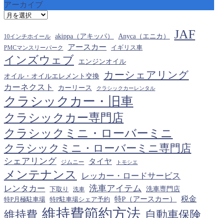
アーカイブ
ア
ー
JAF
カ
akippa（アキッパ）
Anyca（エニカ）
10インチホイール
イ
アースカー
PMCマンスリーパーク
イギリス車
ブ
インズウェブ
エンジンオイル
カーシェアリング
オイル・オイルエレメント交換
カーネクスト
カーリース
クラシックカーレンタル
クラシックカー・旧車
クラシックカー専門店
クラシックミニ・ローバーミニ
クラシックミニ・ローバーミニ専門店
シェアリング
タイヤ
ジムニー
トモシエ
メンテナンス
レッカー・ロードサービス
洗車アイテム
レンタカー
下取り
洗車専門店
洗車
税金
特P（アースカー）
特P月極駐車場
特P駐車場シェア予約
維持費節約方法
維持費
自動車保険