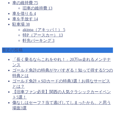
車の維持費
75
旧車の維持費
13
車を借りる
4
車を手放す
14
駐車場
38
akippa（アキッパ！）
5
特P（アースカー）
13
軒先パーキング
3
最近の投稿
「長く乗るならこれをやれ！」20万㎞走れるメンテナ
ンス
ゴールド免許の特典がヤバすぎる！知って得する5つの
特典とは
ゴールド免許＋SDカードの特典3選！お得なサービス
とは？
【旧車ファン必見】関西の人気クラシックカーイベン
ト5選！
傷なしはセーフ？当て逃げしてしまったかも、と思う
場面3選