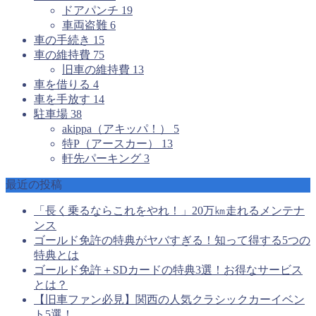
ドアパンチ
19
車両盗難
6
車の手続き
15
車の維持費
75
旧車の維持費
13
車を借りる
4
車を手放す
14
駐車場
38
akippa（アキッパ！）
5
特P（アースカー）
13
軒先パーキング
3
最近の投稿
「長く乗るならこれをやれ！」20万㎞走れるメンテナ
ンス
ゴールド免許の特典がヤバすぎる！知って得する5つの
特典とは
ゴールド免許＋SDカードの特典3選！お得なサービス
とは？
【旧車ファン必見】関西の人気クラシックカーイベン
ト5選！