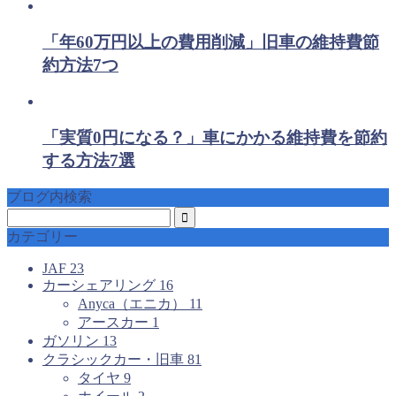
「年60万円以上の費用削減」旧車の維持費節
約方法7つ
「実質0円になる？」車にかかる維持費を節約
する方法7選
ブログ内検索
カテゴリー
JAF
23
カーシェアリング
16
Anyca（エニカ）
11
アースカー
1
ガソリン
13
クラシックカー・旧車
81
タイヤ
9