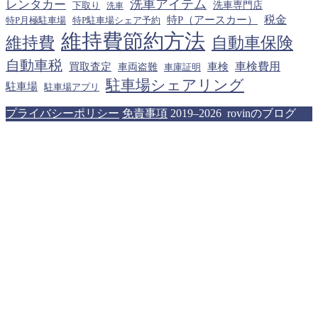
洗車アイテム
レンタカー
下取り
洗車専門店
洗車
税金
特P（アースカー）
特P月極駐車場
特P駐車場シェア予約
維持費節約方法
維持費
自動車保険
自動車税
車検費用
買取査定
車検
車両盗難
車庫証明
駐車場シェアリング
駐車場
駐車場アプリ
プライバシーポリシー
免責事項
2019–2026 rovinのブログ