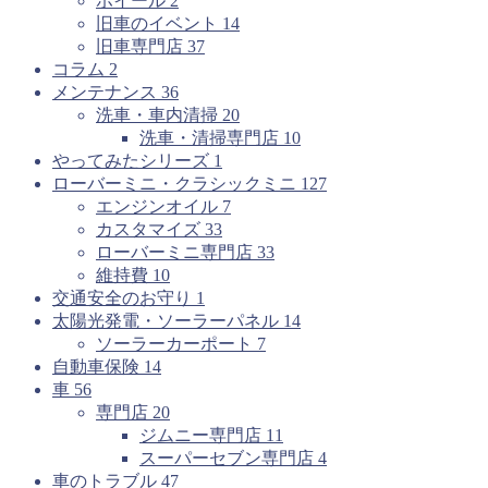
ホイール
2
旧車のイベント
14
旧車専門店
37
コラム
2
メンテナンス
36
洗車・車内清掃
20
洗車・清掃専門店
10
やってみたシリーズ
1
ローバーミニ・クラシックミニ
127
エンジンオイル
7
カスタマイズ
33
ローバーミニ専門店
33
維持費
10
交通安全のお守り
1
太陽光発電・ソーラーパネル
14
ソーラーカーポート
7
自動車保険
14
車
56
専門店
20
ジムニー専門店
11
スーパーセブン専門店
4
車のトラブル
47