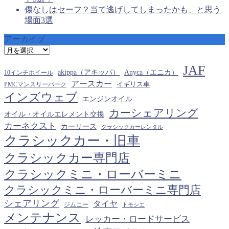
傷なしはセーフ？当て逃げしてしまったかも、と思う
場面3選
アーカイブ
ア
ー
JAF
カ
akippa（アキッパ）
Anyca（エニカ）
10インチホイール
イ
アースカー
PMCマンスリーパーク
イギリス車
ブ
インズウェブ
エンジンオイル
カーシェアリング
オイル・オイルエレメント交換
カーネクスト
カーリース
クラシックカーレンタル
クラシックカー・旧車
クラシックカー専門店
クラシックミニ・ローバーミニ
クラシックミニ・ローバーミニ専門店
シェアリング
タイヤ
ジムニー
トモシエ
メンテナンス
レッカー・ロードサービス