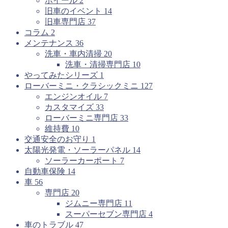
ホイール
2
旧車のイベント
14
旧車専門店
37
コラム
2
メンテナンス
36
洗車・車内清掃
20
洗車・清掃専門店
10
やってみたシリーズ
1
ローバーミニ・クラシックミニ
127
エンジンオイル
7
カスタマイズ
33
ローバーミニ専門店
33
維持費
10
交通安全のお守り
1
太陽光発電・ソーラーパネル
14
ソーラーカーポート
7
自動車保険
14
車
56
専門店
20
ジムニー専門店
11
スーパーセブン専門店
4
車のトラブル
47