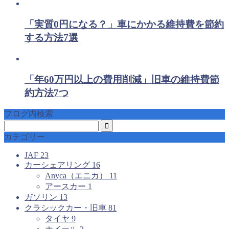
「実質0円になる？」車にかかる維持費を節約
する方法7選
「年60万円以上の費用削減」旧車の維持費節
約方法7つ
ブログ内検索
カテゴリー
JAF
23
カーシェアリング
16
Anyca（エニカ）
11
アースカー
1
ガソリン
13
クラシックカー・旧車
81
タイヤ
9