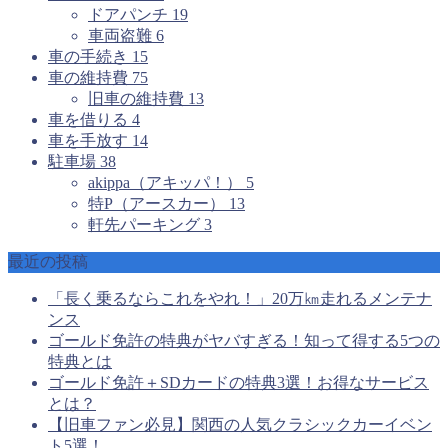
ドアパンチ
19
車両盗難
6
車の手続き
15
車の維持費
75
旧車の維持費
13
車を借りる
4
車を手放す
14
駐車場
38
akippa（アキッパ！）
5
特P（アースカー）
13
軒先パーキング
3
最近の投稿
「長く乗るならこれをやれ！」20万㎞走れるメンテナ
ンス
ゴールド免許の特典がヤバすぎる！知って得する5つの
特典とは
ゴールド免許＋SDカードの特典3選！お得なサービス
とは？
【旧車ファン必見】関西の人気クラシックカーイベン
ト5選！