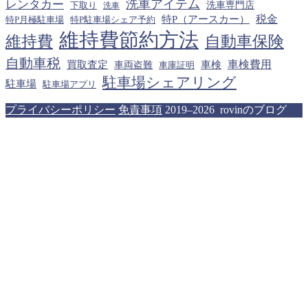
洗車アイテム
レンタカー
下取り
洗車専門店
洗車
税金
特P（アースカー）
特P月極駐車場
特P駐車場シェア予約
維持費節約方法
維持費
自動車保険
自動車税
車検費用
買取査定
車検
車両盗難
車庫証明
駐車場シェアリング
駐車場
駐車場アプリ
プライバシーポリシー
免責事項
2019–2026 rovinのブログ