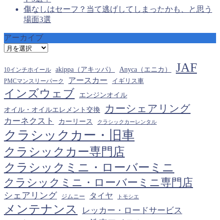
傷なしはセーフ？当て逃げしてしまったかも、と思う
場面3選
アーカイブ
ア
ー
JAF
カ
akippa（アキッパ）
Anyca（エニカ）
10インチホイール
イ
アースカー
PMCマンスリーパーク
イギリス車
ブ
インズウェブ
エンジンオイル
カーシェアリング
オイル・オイルエレメント交換
カーネクスト
カーリース
クラシックカーレンタル
クラシックカー・旧車
クラシックカー専門店
クラシックミニ・ローバーミニ
クラシックミニ・ローバーミニ専門店
シェアリング
タイヤ
ジムニー
トモシエ
メンテナンス
レッカー・ロードサービス