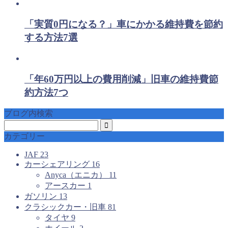
「実質0円になる？」車にかかる維持費を節約
する方法7選
「年60万円以上の費用削減」旧車の維持費節
約方法7つ
ブログ内検索
カテゴリー
JAF
23
カーシェアリング
16
Anyca（エニカ）
11
アースカー
1
ガソリン
13
クラシックカー・旧車
81
タイヤ
9