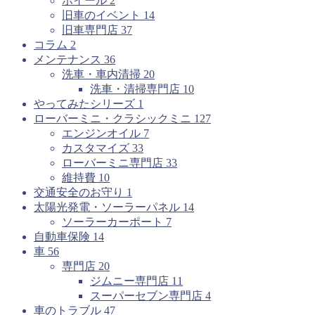
ホイール
2
旧車のイベント
14
旧車専門店
37
コラム
2
メンテナンス
36
洗車・車内清掃
20
洗車・清掃専門店
10
やってみたシリーズ
1
ローバーミニ・クラシックミニ
127
エンジンオイル
7
カスタマイズ
33
ローバーミニ専門店
33
維持費
10
交通安全のお守り
1
太陽光発電・ソーラーパネル
14
ソーラーカーポート
7
自動車保険
14
車
56
専門店
20
ジムニー専門店
11
スーパーセブン専門店
4
車のトラブル
47