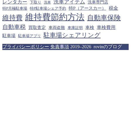
洗車アイテム
レンタカー
下取り
洗車専門店
洗車
税金
特P（アースカー）
特P月極駐車場
特P駐車場シェア予約
維持費節約方法
維持費
自動車保険
自動車税
車検費用
買取査定
車検
車両盗難
車庫証明
駐車場シェアリング
駐車場
駐車場アプリ
プライバシーポリシー
免責事項
2019–2026 rovinのブログ