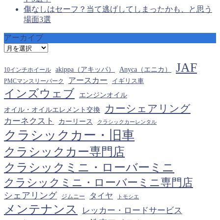
傷なしはセーフ？当て逃げしてしまったかも、と思う
場面3選
アーカイブ
ア
ー
JAF
カ
akippa（アキッパ）
Anyca（エニカ）
10インチホイール
イ
アースカー
PMCマンスリーパーク
イギリス車
ブ
インズウェブ
エンジンオイル
カーシェアリング
オイル・オイルエレメント交換
カーネクスト
カーリース
クラシックカーレンタル
クラシックカー・旧車
クラシックカー専門店
クラシックミニ・ローバーミニ
クラシックミニ・ローバーミニ専門店
シェアリング
タイヤ
ジムニー
トモシエ
メンテナンス
レッカー・ロードサービス