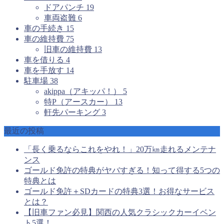
ドアパンチ
19
車両盗難
6
車の手続き
15
車の維持費
75
旧車の維持費
13
車を借りる
4
車を手放す
14
駐車場
38
akippa（アキッパ！）
5
特P（アースカー）
13
軒先パーキング
3
最近の投稿
「長く乗るならこれをやれ！」20万㎞走れるメンテナ
ンス
ゴールド免許の特典がヤバすぎる！知って得する5つの
特典とは
ゴールド免許＋SDカードの特典3選！お得なサービス
とは？
【旧車ファン必見】関西の人気クラシックカーイベン
ト5選！