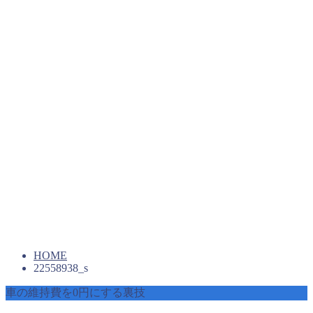
HOME
22558938_s
車の維持費を0円にする裏技