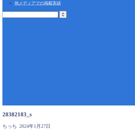
他メディアでの掲載実績
28382183_s
ちっち
2024年1月27日