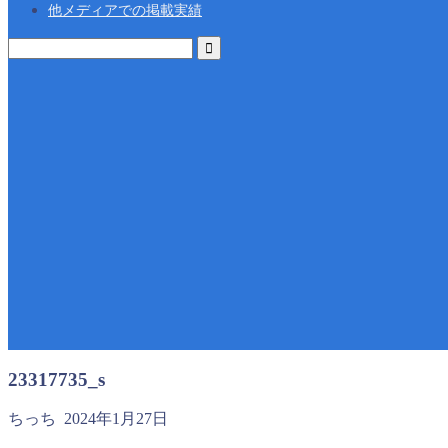
他メディアでの掲載実績
23317735_s
ちっち
2024年1月27日