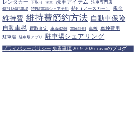
洗車アイテム
レンタカー
下取り
洗車専門店
洗車
税金
特P（アースカー）
特P月極駐車場
特P駐車場シェア予約
維持費節約方法
維持費
自動車保険
自動車税
車検費用
買取査定
車検
車両盗難
車庫証明
駐車場シェアリング
駐車場
駐車場アプリ
プライバシーポリシー
免責事項
2019–2026 rovinのブログ