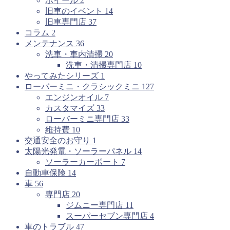
ホイール
2
旧車のイベント
14
旧車専門店
37
コラム
2
メンテナンス
36
洗車・車内清掃
20
洗車・清掃専門店
10
やってみたシリーズ
1
ローバーミニ・クラシックミニ
127
エンジンオイル
7
カスタマイズ
33
ローバーミニ専門店
33
維持費
10
交通安全のお守り
1
太陽光発電・ソーラーパネル
14
ソーラーカーポート
7
自動車保険
14
車
56
専門店
20
ジムニー専門店
11
スーパーセブン専門店
4
車のトラブル
47