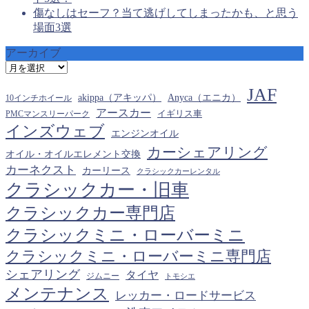
傷なしはセーフ？当て逃げしてしまったかも、と思う
場面3選
アーカイブ
ア
ー
JAF
カ
akippa（アキッパ）
Anyca（エニカ）
10インチホイール
イ
アースカー
PMCマンスリーパーク
イギリス車
ブ
インズウェブ
エンジンオイル
カーシェアリング
オイル・オイルエレメント交換
カーネクスト
カーリース
クラシックカーレンタル
クラシックカー・旧車
クラシックカー専門店
クラシックミニ・ローバーミニ
クラシックミニ・ローバーミニ専門店
シェアリング
タイヤ
ジムニー
トモシエ
メンテナンス
レッカー・ロードサービス