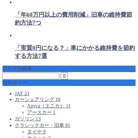
「年60万円以上の費用削減」旧車の維持費節
約方法7つ
「実質0円になる？」車にかかる維持費を節約
する方法7選
ブログ内検索
カテゴリー
JAF
23
カーシェアリング
16
Anyca（エニカ）
11
アースカー
1
ガソリン
13
クラシックカー・旧車
81
タイヤ
9