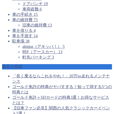
ドアパンチ
19
車両盗難
6
車の手続き
15
車の維持費
75
旧車の維持費
13
車を借りる
4
車を手放す
14
駐車場
38
akippa（アキッパ！）
5
特P（アースカー）
13
軒先パーキング
3
最近の投稿
「長く乗るならこれをやれ！」20万㎞走れるメンテナ
ンス
ゴールド免許の特典がヤバすぎる！知って得する5つの
特典とは
ゴールド免許＋SDカードの特典3選！お得なサービス
とは？
【旧車ファン必見】関西の人気クラシックカーイベン
ト5選！