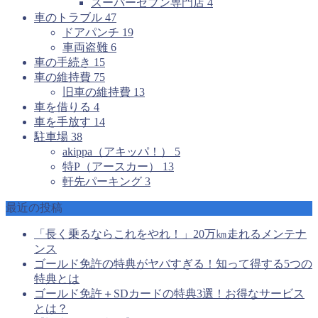
スーパーセブン専門店
4
車のトラブル
47
ドアパンチ
19
車両盗難
6
車の手続き
15
車の維持費
75
旧車の維持費
13
車を借りる
4
車を手放す
14
駐車場
38
akippa（アキッパ！）
5
特P（アースカー）
13
軒先パーキング
3
最近の投稿
「長く乗るならこれをやれ！」20万㎞走れるメンテナ
ンス
ゴールド免許の特典がヤバすぎる！知って得する5つの
特典とは
ゴールド免許＋SDカードの特典3選！お得なサービス
とは？