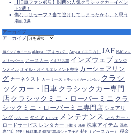
【旧車ファン必見】関西の人気クラシックカーイベン
ト5選！
傷なしはセーフ？当て逃げしてしまったかも、と思う
場面3選
アーカイブ
アーカイブ
JAF
akippa（アキッパ）
Anyca（エニカ）
10インチホイール
PMCマン
インズウェブ
アースカー
エンジ
スリーパーク
イギリス車
カーシェアリン
オイル・オイルエレメント交換
ンオイル
クラシ
グ
カーネクスト
カーリース
クラシックカーレンタル
ックカー・旧車
クラシックカー専門
クラシックミニ・ローバーミニ
店
クラ
シックミニ・ローバーミニ専門店
シェアリ
メンテナンス
ング
タイヤ
レッカー・
ジムニー
トモシエ
洗車アイテム
ロードサービス
レンタカー
下取り
洗車
洗車
税金
特P（アースカー）
専門店
特P月極駐車場
特P駐車場シェア予約