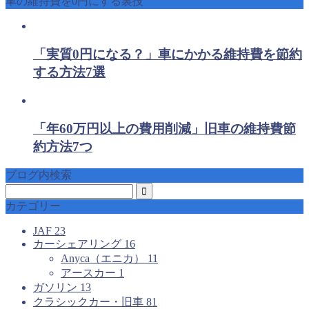
車の維持費を0円にする裏技
「実質0円になる？」車にかかる維持費を節約
する方法7選
「年60万円以上の費用削減」旧車の維持費節
約方法7つ
ブログ内検索
カテゴリー
JAF
23
カーシェアリング
16
Anyca（エニカ）
11
アースカー
1
ガソリン
13
クラシックカー・旧車
81