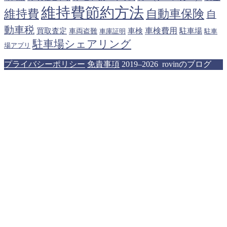
維持費節約方法
維持費
自動車保険
自
動車税
車検費用
買取査定
車検
駐車場
車両盗難
駐車
車庫証明
駐車場シェアリング
場アプリ
プライバシーポリシー
免責事項
2019–2026 rovinのブログ