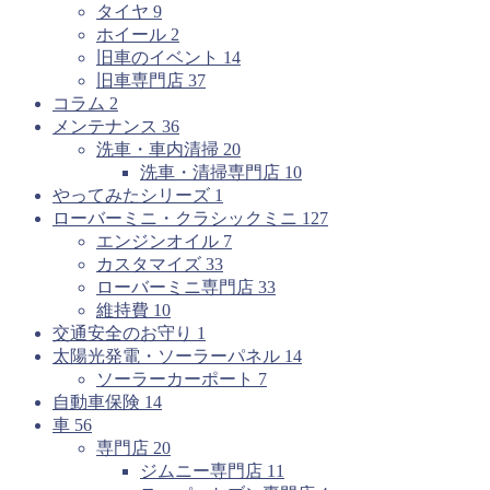
タイヤ
9
ホイール
2
旧車のイベント
14
旧車専門店
37
コラム
2
メンテナンス
36
洗車・車内清掃
20
洗車・清掃専門店
10
やってみたシリーズ
1
ローバーミニ・クラシックミニ
127
エンジンオイル
7
カスタマイズ
33
ローバーミニ専門店
33
維持費
10
交通安全のお守り
1
太陽光発電・ソーラーパネル
14
ソーラーカーポート
7
自動車保険
14
車
56
専門店
20
ジムニー専門店
11