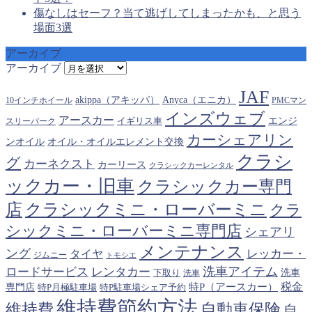
傷なしはセーフ？当て逃げしてしまったかも、と思う
場面3選
アーカイブ
アーカイブ
JAF
akippa（アキッパ）
Anyca（エニカ）
10インチホイール
PMCマン
インズウェブ
アースカー
エンジ
スリーパーク
イギリス車
カーシェアリン
オイル・オイルエレメント交換
ンオイル
クラシ
グ
カーネクスト
カーリース
クラシックカーレンタル
ックカー・旧車
クラシックカー専門
クラシックミニ・ローバーミニ
店
クラ
シックミニ・ローバーミニ専門店
シェアリ
メンテナンス
ング
タイヤ
レッカー・
ジムニー
トモシエ
洗車アイテム
ロードサービス
レンタカー
下取り
洗車
洗車
税金
特P（アースカー）
専門店
特P月極駐車場
特P駐車場シェア予約
維持費節約方法
維持費
自動車保険
自