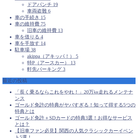
ドアパンチ
19
車両盗難
6
車の手続き
15
車の維持費
75
旧車の維持費
13
車を借りる
4
車を手放す
14
駐車場
38
akippa（アキッパ！）
5
特P（アースカー）
13
軒先パーキング
3
最近の投稿
「長く乗るならこれをやれ！」20万㎞走れるメンテナ
ンス
ゴールド免許の特典がヤバすぎる！知って得する5つの
特典とは
ゴールド免許＋SDカードの特典3選！お得なサービス
とは？
【旧車ファン必見】関西の人気クラシックカーイベン
ト5選！