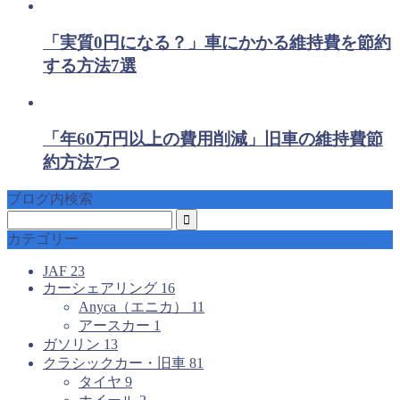
「実質0円になる？」車にかかる維持費を節約
する方法7選
「年60万円以上の費用削減」旧車の維持費節
約方法7つ
ブログ内検索
カテゴリー
JAF
23
カーシェアリング
16
Anyca（エニカ）
11
アースカー
1
ガソリン
13
クラシックカー・旧車
81
タイヤ
9