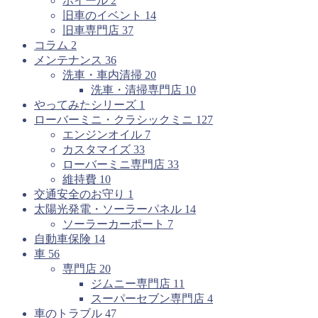
ホイール
2
旧車のイベント
14
旧車専門店
37
コラム
2
メンテナンス
36
洗車・車内清掃
20
洗車・清掃専門店
10
やってみたシリーズ
1
ローバーミニ・クラシックミニ
127
エンジンオイル
7
カスタマイズ
33
ローバーミニ専門店
33
維持費
10
交通安全のお守り
1
太陽光発電・ソーラーパネル
14
ソーラーカーポート
7
自動車保険
14
車
56
専門店
20
ジムニー専門店
11
スーパーセブン専門店
4
車のトラブル
47