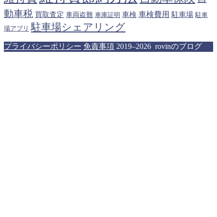
動車税
車検費用
買取査定
車検
駐車場
車両盗難
駐車
車庫証明
駐車場シェアリング
場アプリ
プライバシーポリシー
免責事項
2019–2026 rovinのブログ