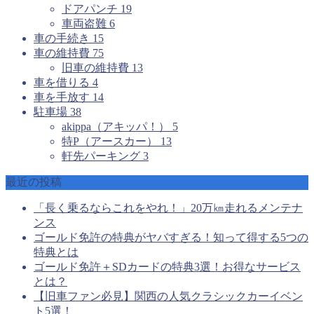
ドアパンチ
19
車両盗難
6
車の手続き
15
車の維持費
75
旧車の維持費
13
車を借りる
4
車を手放す
14
駐車場
38
akippa（アキッパ！）
5
特P（アースカー）
13
軒先パーキング
3
最近の投稿
「長く乗るならこれをやれ！」20万㎞走れるメンテナ
ンス
ゴールド免許の特典がヤバすぎる！知って得する5つの
特典とは
ゴールド免許＋SDカードの特典3選！お得なサービス
とは？
【旧車ファン必見】関西の人気クラシックカーイベン
ト5選！