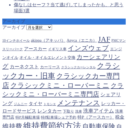
傷なしはセーフ？当て逃げしてしまったかも、と思う
場面3選
アーカイブ
アーカイブ
JAF
akippa（アキッパ）
Anyca（エニカ）
10インチホイール
PMCマン
インズウェブ
アースカー
エンジ
スリーパーク
イギリス車
カーシェアリン
オイル・オイルエレメント交換
ンオイル
クラシ
グ
カーネクスト
カーリース
クラシックカーレンタル
ックカー・旧車
クラシックカー専門
クラシックミニ・ローバーミニ
店
クラ
シックミニ・ローバーミニ専門店
シェアリ
メンテナンス
ング
タイヤ
レッカー・
ジムニー
トモシエ
洗車アイテム
ロードサービス
レンタカー
下取り
洗車
洗車
税金
特P（アースカー）
専門店
特P月極駐車場
特P駐車場シェア予約
維持費節約方法
維持費
自動車保険
自