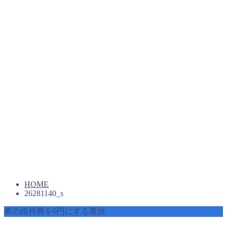
HOME
26281140_s
車の維持費を0円にする裏技