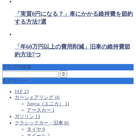
「実質0円になる？」車にかかる維持費を節約
する方法7選
「年60万円以上の費用削減」旧車の維持費節
約方法7つ
ブログ内検索
カテゴリー
JAF
23
カーシェアリング
16
Anyca（エニカ）
11
アースカー
1
ガソリン
13
クラシックカー・旧車
81
タイヤ
9
ホイール
2