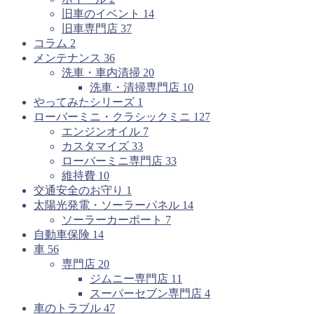
旧車のイベント
14
旧車専門店
37
コラム
2
メンテナンス
36
洗車・車内清掃
20
洗車・清掃専門店
10
やってみたシリーズ
1
ローバーミニ・クラシックミニ
127
エンジンオイル
7
カスタマイズ
33
ローバーミニ専門店
33
維持費
10
交通安全のお守り
1
太陽光発電・ソーラーパネル
14
ソーラーカーポート
7
自動車保険
14
車
56
専門店
20
ジムニー専門店
11
スーパーセブン専門店
4
車のトラブル
47