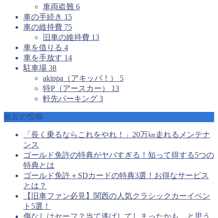
車両盗難
6
車の手続き
15
車の維持費
75
旧車の維持費
13
車を借りる
4
車を手放す
14
駐車場
38
akippa（アキッパ！）
5
特P（アースカー）
13
軒先パーキング
3
最近の投稿
「長く乗るならこれをやれ！」20万㎞走れるメンテナ
ンス
ゴールド免許の特典がヤバすぎる！知って得する5つの
特典とは
ゴールド免許＋SDカードの特典3選！お得なサービス
とは？
【旧車ファン必見】関西の人気クラシックカーイベン
ト5選！
傷なしはセーフ？当て逃げしてしまったかも、と思う