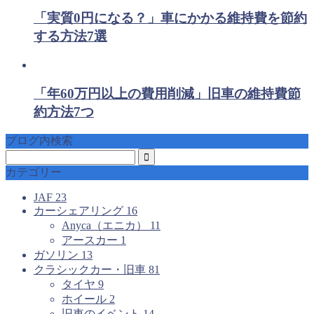
「実質0円になる？」車にかかる維持費を節約
する方法7選
「年60万円以上の費用削減」旧車の維持費節
約方法7つ
ブログ内検索
カテゴリー
JAF
23
カーシェアリング
16
Anyca（エニカ）
11
アースカー
1
ガソリン
13
クラシックカー・旧車
81
タイヤ
9
ホイール
2
旧車のイベント
14