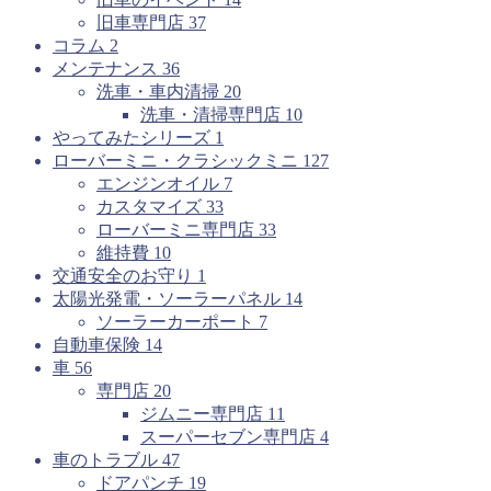
旧車専門店
37
コラム
2
メンテナンス
36
洗車・車内清掃
20
洗車・清掃専門店
10
やってみたシリーズ
1
ローバーミニ・クラシックミニ
127
エンジンオイル
7
カスタマイズ
33
ローバーミニ専門店
33
維持費
10
交通安全のお守り
1
太陽光発電・ソーラーパネル
14
ソーラーカーポート
7
自動車保険
14
車
56
専門店
20
ジムニー専門店
11
スーパーセブン専門店
4
車のトラブル
47
ドアパンチ
19