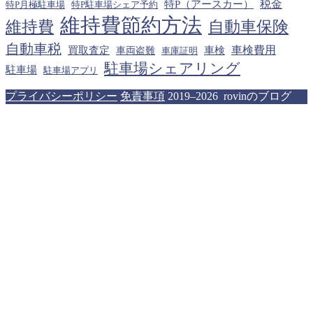
税金
特P（アースカー）
特P月極駐車場
特P駐車場シェア予約
維持費節約方法
維持費
自動車保険
自動車税
車検費用
買取査定
車検
車両盗難
車庫証明
駐車場シェアリング
駐車場
駐車場アプリ
プライバシーポリシー
免責事項
2019–2026 rovinのブログ