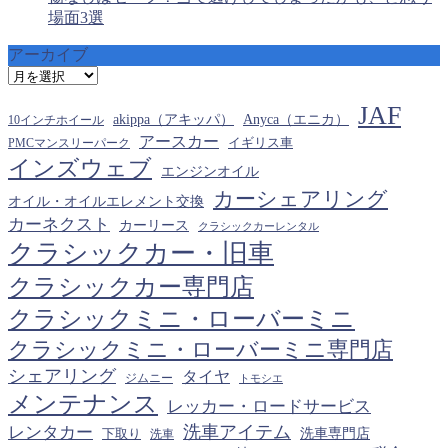
場面3選
アーカイブ
ア
ー
JAF
カ
akippa（アキッパ）
Anyca（エニカ）
10インチホイール
イ
アースカー
PMCマンスリーパーク
イギリス車
ブ
インズウェブ
エンジンオイル
カーシェアリング
オイル・オイルエレメント交換
カーネクスト
カーリース
クラシックカーレンタル
クラシックカー・旧車
クラシックカー専門店
クラシックミニ・ローバーミニ
クラシックミニ・ローバーミニ専門店
シェアリング
タイヤ
ジムニー
トモシエ
メンテナンス
レッカー・ロードサービス
洗車アイテム
レンタカー
下取り
洗車専門店
洗車