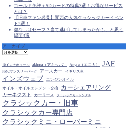
ゴールド免許＋SDカードの特典3選！お得なサービス
とは？
【旧車ファン必見】関西の人気クラシックカーイベン
ト5選！
傷なしはセーフ？当て逃げしてしまったかも、と思う
場面3選
アーカイブ
ア
ー
JAF
カ
akippa（アキッパ）
Anyca（エニカ）
10インチホイール
イ
アースカー
PMCマンスリーパーク
イギリス車
ブ
インズウェブ
エンジンオイル
カーシェアリング
オイル・オイルエレメント交換
カーネクスト
カーリース
クラシックカーレンタル
クラシックカー・旧車
クラシックカー専門店
クラシックミニ・ローバーミニ