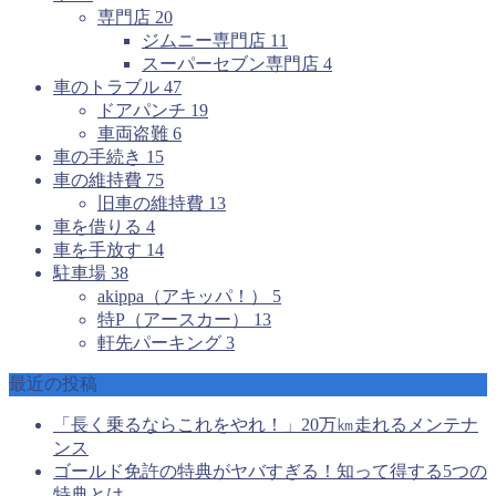
専門店
20
ジムニー専門店
11
スーパーセブン専門店
4
車のトラブル
47
ドアパンチ
19
車両盗難
6
車の手続き
15
車の維持費
75
旧車の維持費
13
車を借りる
4
車を手放す
14
駐車場
38
akippa（アキッパ！）
5
特P（アースカー）
13
軒先パーキング
3
最近の投稿
「長く乗るならこれをやれ！」20万㎞走れるメンテナ
ンス
ゴールド免許の特典がヤバすぎる！知って得する5つの
特典とは