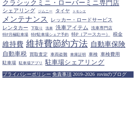
クラシックミニ・ローバーミニ専門店
シェアリング
タイヤ
ジムニー
トモシエ
メンテナンス
レッカー・ロードサービス
洗車アイテム
レンタカー
下取り
洗車専門店
洗車
税金
特P（アースカー）
特P月極駐車場
特P駐車場シェア予約
維持費節約方法
維持費
自動車保険
自動車税
車検費用
買取査定
車検
車両盗難
車庫証明
駐車場シェアリング
駐車場
駐車場アプリ
プライバシーポリシー
免責事項
2019–2026 rovinのブログ