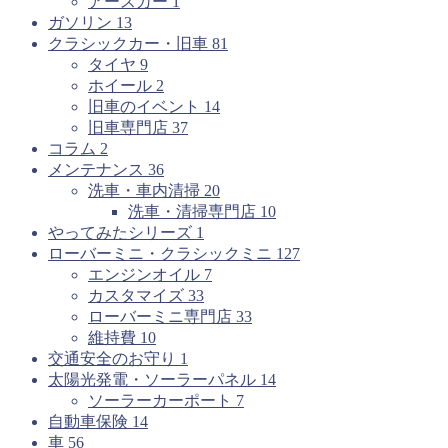
アースカー
1
ガソリン
13
クラシックカー・旧車
81
タイヤ
9
ホイール
2
旧車のイベント
14
旧車専門店
37
コラム
2
メンテナンス
36
洗車・車内清掃
20
洗車・清掃専門店
10
やってみたシリーズ
1
ローバーミニ・クラシックミニ
127
エンジンオイル
7
カスタマイズ
33
ローバーミニ専門店
33
維持費
10
交通安全のお守り
1
太陽光発電・ソーラーパネル
14
ソーラーカーポート
7
自動車保険
14
車
56