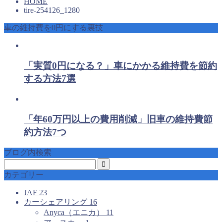
HOME
tire-254126_1280
車の維持費を0円にする裏技
「実質0円になる？」車にかかる維持費を節約
する方法7選
「年60万円以上の費用削減」旧車の維持費節
約方法7つ
ブログ内検索
カテゴリー
JAF
23
カーシェアリング
16
Anyca（エニカ）
11