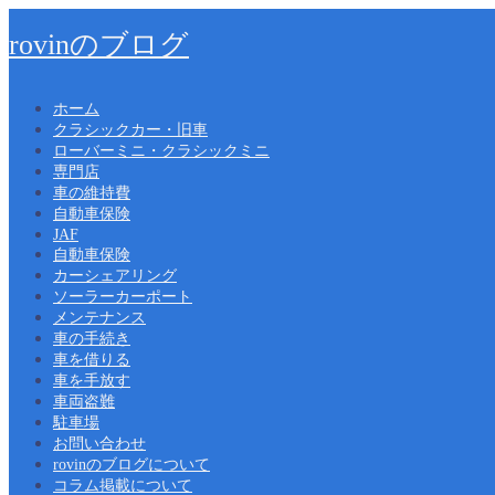
rovinのブログ
ホーム
クラシックカー・旧車
ローバーミニ・クラシックミニ
専門店
車の維持費
自動車保険
JAF
自動車保険
カーシェアリング
ソーラーカーポート
メンテナンス
車の手続き
車を借りる
車を手放す
車両盗難
駐車場
お問い合わせ
rovinのブログについて
コラム掲載について