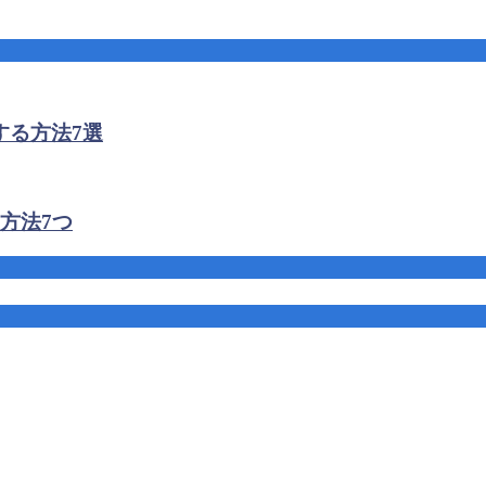
する方法7選
方法7つ