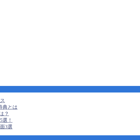
ンス
特典とは
は？
5選！
面3選