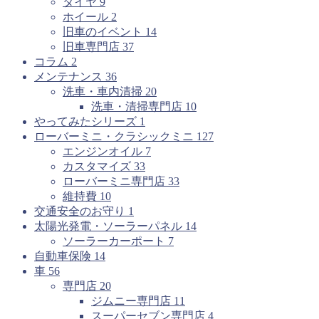
タイヤ
9
ホイール
2
旧車のイベント
14
旧車専門店
37
コラム
2
メンテナンス
36
洗車・車内清掃
20
洗車・清掃専門店
10
やってみたシリーズ
1
ローバーミニ・クラシックミニ
127
エンジンオイル
7
カスタマイズ
33
ローバーミニ専門店
33
維持費
10
交通安全のお守り
1
太陽光発電・ソーラーパネル
14
ソーラーカーポート
7
自動車保険
14
車
56
専門店
20
ジムニー専門店
11
スーパーセブン専門店
4