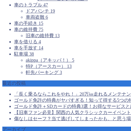
車のトラブル
47
ドアパンチ
19
車両盗難
6
車の手続き
15
車の維持費
75
旧車の維持費
13
車を借りる
4
車を手放す
14
駐車場
38
akippa（アキッパ！）
5
特P（アースカー）
13
軒先パーキング
3
最近の投稿
「長く乗るならこれをやれ！」20万㎞走れるメンテナ
ゴールド免許の特典がヤバすぎる！知って得する5つの
ゴールド免許＋SDカードの特典3選！お得なサービスと
【旧車ファン必見】関西の人気クラシックカーイベント
傷なしはセーフ？当て逃げしてしまったかも、と思う場
アーカイブ