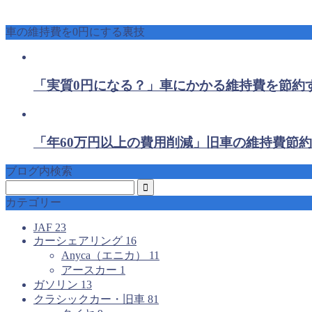
車の維持費を0円にする裏技
「実質0円になる？」車にかかる維持費を節約
「年60万円以上の費用削減」旧車の維持費節約
ブログ内検索
カテゴリー
JAF
23
カーシェアリング
16
Anyca（エニカ）
11
アースカー
1
ガソリン
13
クラシックカー・旧車
81