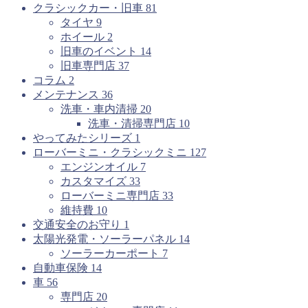
クラシックカー・旧車
81
タイヤ
9
ホイール
2
旧車のイベント
14
旧車専門店
37
コラム
2
メンテナンス
36
洗車・車内清掃
20
洗車・清掃専門店
10
やってみたシリーズ
1
ローバーミニ・クラシックミニ
127
エンジンオイル
7
カスタマイズ
33
ローバーミニ専門店
33
維持費
10
交通安全のお守り
1
太陽光発電・ソーラーパネル
14
ソーラーカーポート
7
自動車保険
14
車
56
専門店
20