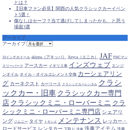
とは？
【旧車ファン必見】関西の人気クラシックカーイベン
ト5選！
傷なしはセーフ？当て逃げしてしまったかも、と思う
場面3選
アーカイブ
アーカイブ
JAF
akippa（アキッパ）
Anyca（エニカ）
10インチホイール
PMCマン
インズウェブ
アースカー
エンジ
スリーパーク
イギリス車
カーシェアリン
オイル・オイルエレメント交換
ンオイル
クラシ
グ
カーネクスト
カーリース
クラシックカーレンタル
ックカー・旧車
クラシックカー専門
クラシックミニ・ローバーミニ
店
クラ
シックミニ・ローバーミニ専門店
シェアリ
メンテナンス
ング
タイヤ
レッカー・
ジムニー
トモシエ
洗車アイテム
ロードサービス
レンタカー
下取り
洗車
洗車