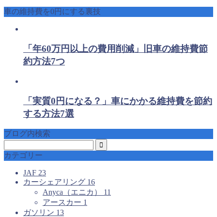
車の維持費を0円にする裏技
「年60万円以上の費用削減」旧車の維持費節
約方法7つ
「実質0円になる？」車にかかる維持費を節約
する方法7選
ブログ内検索
カテゴリー
JAF
23
カーシェアリング
16
Anyca（エニカ）
11
アースカー
1
ガソリン
13