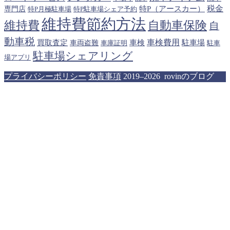
税金
特P（アースカー）
専門店
特P月極駐車場
特P駐車場シェア予約
維持費節約方法
維持費
自動車保険
自
動車税
車検費用
買取査定
車検
駐車場
車両盗難
駐車
車庫証明
駐車場シェアリング
場アプリ
プライバシーポリシー
免責事項
2019–2026 rovinのブログ