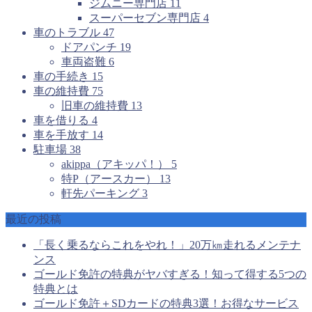
ジムニー専門店
11
スーパーセブン専門店
4
車のトラブル
47
ドアパンチ
19
車両盗難
6
車の手続き
15
車の維持費
75
旧車の維持費
13
車を借りる
4
車を手放す
14
駐車場
38
akippa（アキッパ！）
5
特P（アースカー）
13
軒先パーキング
3
最近の投稿
「長く乗るならこれをやれ！」20万㎞走れるメンテナ
ンス
ゴールド免許の特典がヤバすぎる！知って得する5つの
特典とは
ゴールド免許＋SDカードの特典3選！お得なサービス