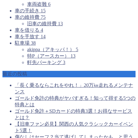
車両盗難
6
車の手続き
15
車の維持費
75
旧車の維持費
13
車を借りる
4
車を手放す
14
駐車場
38
akippa（アキッパ！）
5
特P（アースカー）
13
軒先パーキング
3
最近の投稿
「長く乗るならこれをやれ！」20万㎞走れるメンテナ
ンス
ゴールド免許の特典がヤバすぎる！知って得する5つの
特典とは
ゴールド免許＋SDカードの特典3選！お得なサービス
とは？
【旧車ファン必見】関西の人気クラシックカーイベン
ト5選！
傷なしはセーフ？当て逃げしてしまったかも、と思う