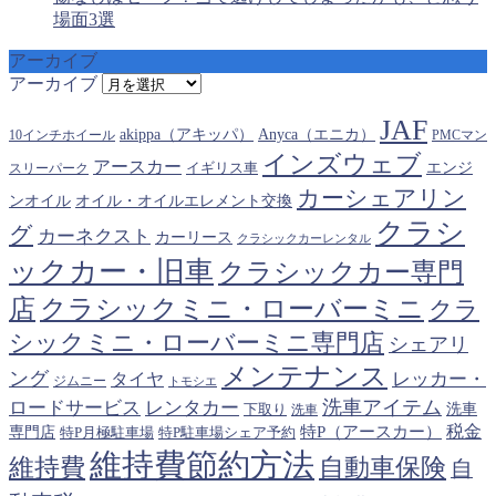
場面3選
アーカイブ
アーカイブ
JAF
akippa（アキッパ）
Anyca（エニカ）
10インチホイール
PMCマン
インズウェブ
アースカー
エンジ
スリーパーク
イギリス車
カーシェアリン
オイル・オイルエレメント交換
ンオイル
クラシ
グ
カーネクスト
カーリース
クラシックカーレンタル
ックカー・旧車
クラシックカー専門
クラシックミニ・ローバーミニ
店
クラ
シックミニ・ローバーミニ専門店
シェアリ
メンテナンス
ング
タイヤ
レッカー・
ジムニー
トモシエ
洗車アイテム
ロードサービス
レンタカー
下取り
洗車
洗車
税金
特P（アースカー）
専門店
特P月極駐車場
特P駐車場シェア予約
維持費節約方法
維持費
自動車保険
自