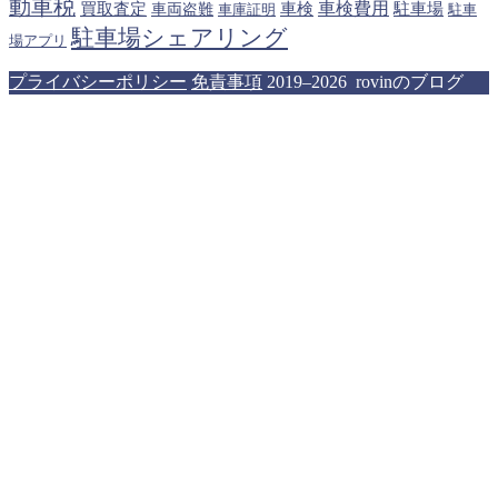
動車税
車検費用
買取査定
車検
駐車場
車両盗難
駐車
車庫証明
駐車場シェアリング
場アプリ
プライバシーポリシー
免責事項
2019–2026 rovinのブログ