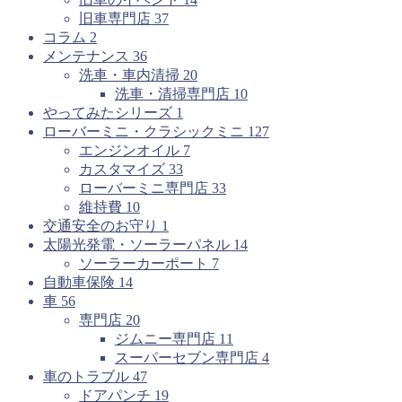
旧車専門店
37
コラム
2
メンテナンス
36
洗車・車内清掃
20
洗車・清掃専門店
10
やってみたシリーズ
1
ローバーミニ・クラシックミニ
127
エンジンオイル
7
カスタマイズ
33
ローバーミニ専門店
33
維持費
10
交通安全のお守り
1
太陽光発電・ソーラーパネル
14
ソーラーカーポート
7
自動車保険
14
車
56
専門店
20
ジムニー専門店
11
スーパーセブン専門店
4
車のトラブル
47
ドアパンチ
19