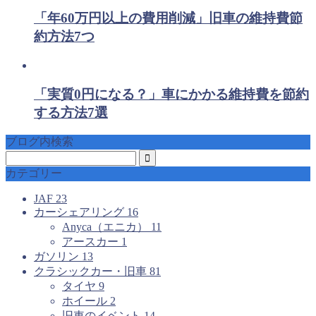
「年60万円以上の費用削減」旧車の維持費節
約方法7つ
「実質0円になる？」車にかかる維持費を節約
する方法7選
ブログ内検索
カテゴリー
JAF
23
カーシェアリング
16
Anyca（エニカ）
11
アースカー
1
ガソリン
13
クラシックカー・旧車
81
タイヤ
9
ホイール
2
旧車のイベント
14