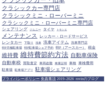
クラシックカー・旧車
クラシックカー専門店
クラシックミニ・ローバーミニ
クラシックミニ・ローバーミニ専門店
シェアリング
タイヤ
ジムニー
トモシエ
メンテナンス
レッカー・ロードサービス
洗車アイテム
レンタカー
下取り
洗車専門店
洗車
税金
特P（アースカー）
特P月極駐車場
特P駐車場シェア予約
維持費節約方法
維持費
自動車保険
自動車税
車検費用
買取査定
車検
車両盗難
車庫証明
駐車場シェアリング
駐車場
駐車場アプリ
プライバシーポリシー
免責事項
2019–2026 rovinのブログ