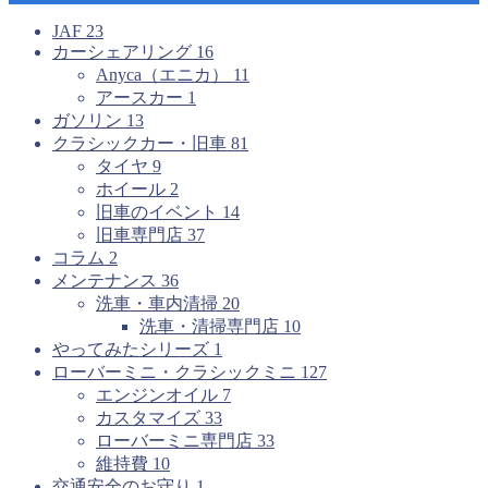
JAF
23
カーシェアリング
16
Anyca（エニカ）
11
アースカー
1
ガソリン
13
クラシックカー・旧車
81
タイヤ
9
ホイール
2
旧車のイベント
14
旧車専門店
37
コラム
2
メンテナンス
36
洗車・車内清掃
20
洗車・清掃専門店
10
やってみたシリーズ
1
ローバーミニ・クラシックミニ
127
エンジンオイル
7
カスタマイズ
33
ローバーミニ専門店
33
維持費
10
交通安全のお守り
1