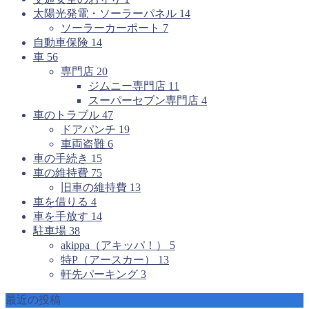
太陽光発電・ソーラーパネル
14
ソーラーカーポート
7
自動車保険
14
車
56
専門店
20
ジムニー専門店
11
スーパーセブン専門店
4
車のトラブル
47
ドアパンチ
19
車両盗難
6
車の手続き
15
車の維持費
75
旧車の維持費
13
車を借りる
4
車を手放す
14
駐車場
38
akippa（アキッパ！）
5
特P（アースカー）
13
軒先パーキング
3
最近の投稿