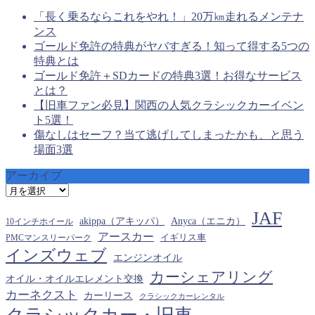
「長く乗るならこれをやれ！」20万㎞走れるメンテナ
ンス
ゴールド免許の特典がヤバすぎる！知って得する5つの
特典とは
ゴールド免許＋SDカードの特典3選！お得なサービス
とは？
【旧車ファン必見】関西の人気クラシックカーイベン
ト5選！
傷なしはセーフ？当て逃げしてしまったかも、と思う
場面3選
アーカイブ
ア
ー
JAF
カ
akippa（アキッパ）
Anyca（エニカ）
10インチホイール
イ
アースカー
PMCマンスリーパーク
イギリス車
ブ
インズウェブ
エンジンオイル
カーシェアリング
オイル・オイルエレメント交換
カーネクスト
カーリース
クラシックカーレンタル