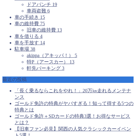
ドアパンチ
19
車両盗難
6
車の手続き
15
車の維持費
75
旧車の維持費
13
車を借りる
4
車を手放す
14
駐車場
38
akippa（アキッパ！）
5
特P（アースカー）
13
軒先パーキング
3
最近の投稿
「長く乗るならこれをやれ！」20万㎞走れるメンテナ
ンス
ゴールド免許の特典がヤバすぎる！知って得する5つの
特典とは
ゴールド免許＋SDカードの特典3選！お得なサービス
とは？
【旧車ファン必見】関西の人気クラシックカーイベン
ト5選！