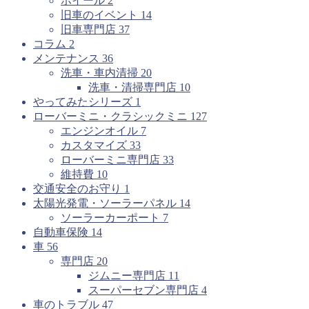
ホイール
2
旧車のイベント
14
旧車専門店
37
コラム
2
メンテナンス
36
洗車・車内清掃
20
洗車・清掃専門店
10
やってみたシリーズ
1
ローバーミニ・クラシックミニ
127
エンジンオイル
7
カスタマイズ
33
ローバーミニ専門店
33
維持費
10
交通安全のお守り
1
太陽光発電・ソーラーパネル
14
ソーラーカーポート
7
自動車保険
14
車
56
専門店
20
ジムニー専門店
11
スーパーセブン専門店
4
車のトラブル
47