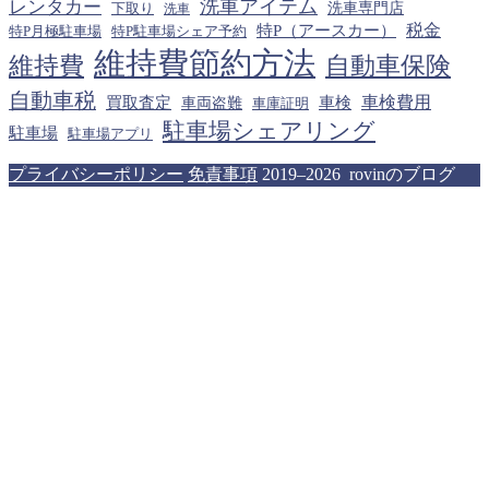
洗車アイテム
レンタカー
下取り
洗車専門店
洗車
税金
特P（アースカー）
特P月極駐車場
特P駐車場シェア予約
維持費節約方法
維持費
自動車保険
自動車税
車検費用
買取査定
車検
車両盗難
車庫証明
駐車場シェアリング
駐車場
駐車場アプリ
プライバシーポリシー
免責事項
2019–2026 rovinのブログ