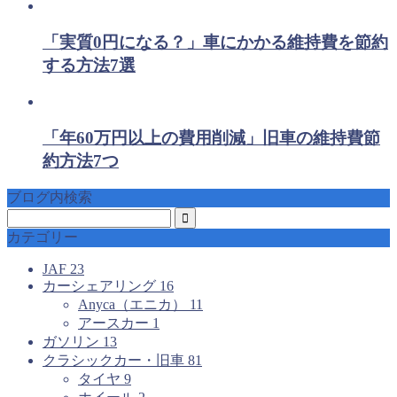
「実質0円になる？」車にかかる維持費を節約
する方法7選
「年60万円以上の費用削減」旧車の維持費節
約方法7つ
ブログ内検索
カテゴリー
JAF
23
カーシェアリング
16
Anyca（エニカ）
11
アースカー
1
ガソリン
13
クラシックカー・旧車
81
タイヤ
9