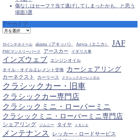
傷なしはセーフ？当て逃げしてしまったかも、と思う
場面3選
アーカイブ
ア
ー
JAF
カ
akippa（アキッパ）
Anyca（エニカ）
10インチホイール
イ
アースカー
PMCマンスリーパーク
イギリス車
ブ
インズウェブ
エンジンオイル
カーシェアリング
オイル・オイルエレメント交換
カーネクスト
カーリース
クラシックカーレンタル
クラシックカー・旧車
クラシックカー専門店
クラシックミニ・ローバーミニ
クラシックミニ・ローバーミニ専門店
シェアリング
タイヤ
ジムニー
トモシエ
メンテナンス
レッカー・ロードサービス