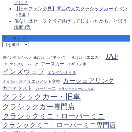
とは？
【旧車ファン必見】関西の人気クラシックカーイベン
ト5選！
傷なしはセーフ？当て逃げしてしまったかも、と思う
場面3選
アーカイブ
ア
ー
JAF
カ
akippa（アキッパ）
Anyca（エニカ）
10インチホイール
イ
アースカー
PMCマンスリーパーク
イギリス車
ブ
インズウェブ
エンジンオイル
カーシェアリング
オイル・オイルエレメント交換
カーネクスト
カーリース
クラシックカーレンタル
クラシックカー・旧車
クラシックカー専門店
クラシックミニ・ローバーミニ
クラシックミニ・ローバーミニ専門店