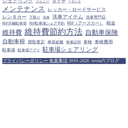
シェアリング
タイヤ
ジムニー
トモシエ
メンテナンス
レッカー・ロードサービス
洗車アイテム
レンタカー
下取り
洗車専門店
洗車
税金
特P（アースカー）
特P月極駐車場
特P駐車場シェア予約
維持費節約方法
維持費
自動車保険
自動車税
車検費用
買取査定
車検
車両盗難
車庫証明
駐車場シェアリング
駐車場
駐車場アプリ
プライバシーポリシー
免責事項
2019–2026 rovinのブログ