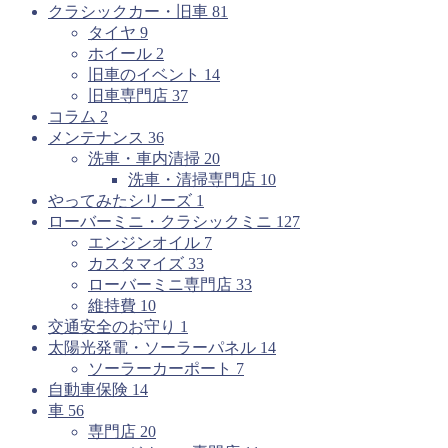
クラシックカー・旧車
81
タイヤ
9
ホイール
2
旧車のイベント
14
旧車専門店
37
コラム
2
メンテナンス
36
洗車・車内清掃
20
洗車・清掃専門店
10
やってみたシリーズ
1
ローバーミニ・クラシックミニ
127
エンジンオイル
7
カスタマイズ
33
ローバーミニ専門店
33
維持費
10
交通安全のお守り
1
太陽光発電・ソーラーパネル
14
ソーラーカーポート
7
自動車保険
14
車
56
専門店
20