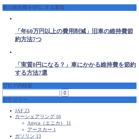
車の維持費を0円にする裏技
「年60万円以上の費用削減」旧車の維持費節
約方法7つ
「実質0円になる？」車にかかる維持費を節約
する方法7選
ブログ内検索
カテゴリー
JAF
23
カーシェアリング
16
Anyca（エニカ）
11
アースカー
1
ガソリン
13