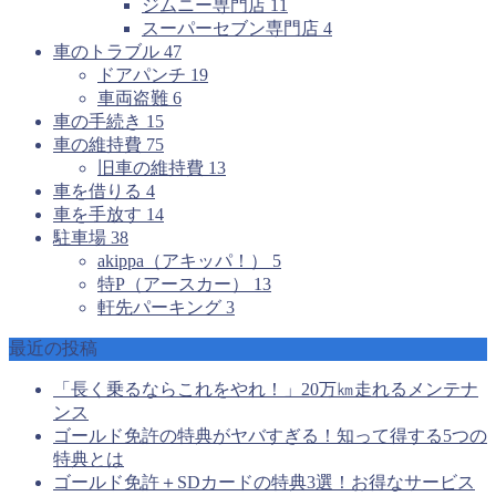
ジムニー専門店
11
スーパーセブン専門店
4
車のトラブル
47
ドアパンチ
19
車両盗難
6
車の手続き
15
車の維持費
75
旧車の維持費
13
車を借りる
4
車を手放す
14
駐車場
38
akippa（アキッパ！）
5
特P（アースカー）
13
軒先パーキング
3
最近の投稿
「長く乗るならこれをやれ！」20万㎞走れるメンテナ
ンス
ゴールド免許の特典がヤバすぎる！知って得する5つの
特典とは
ゴールド免許＋SDカードの特典3選！お得なサービス