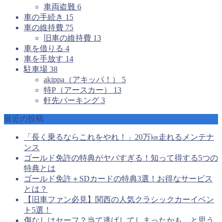
車両盗難
6
車の手続き
15
車の維持費
75
旧車の維持費
13
車を借りる
4
車を手放す
14
駐車場
38
akippa（アキッパ！）
5
特P（アースカー）
13
軒先パーキング
3
最近の投稿
「長く乗るならこれをやれ！」20万㎞走れるメンテナ
ンス
ゴールド免許の特典がヤバすぎる！知って得する5つの
特典とは
ゴールド免許＋SDカードの特典3選！お得なサービス
とは？
【旧車ファン必見】関西の人気クラシックカーイベン
ト5選！
傷なしはセーフ？当て逃げしてしまったかも、と思う