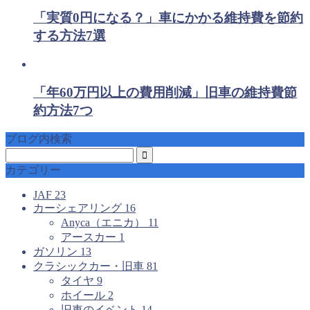
「実質0円になる？」車にかかる維持費を節約
する方法7選
「年60万円以上の費用削減」旧車の維持費節
約方法7つ
ブログ内検索
カテゴリー
JAF
23
カーシェアリング
16
Anyca（エニカ）
11
アースカー
1
ガソリン
13
クラシックカー・旧車
81
タイヤ
9
ホイール
2
旧車のイベント
14