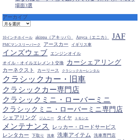
場面3選
アーカイブ
ア
ー
JAF
カ
akippa（アキッパ）
Anyca（エニカ）
10インチホイール
イ
アースカー
PMCマンスリーパーク
イギリス車
ブ
インズウェブ
エンジンオイル
カーシェアリング
オイル・オイルエレメント交換
カーネクスト
カーリース
クラシックカーレンタル
クラシックカー・旧車
クラシックカー専門店
クラシックミニ・ローバーミニ
クラシックミニ・ローバーミニ専門店
シェアリング
タイヤ
ジムニー
トモシエ
メンテナンス
レッカー・ロードサービス
洗車アイテム
レンタカー
下取り
洗車専門店
洗車