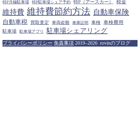
税金
特P（アースカー）
特P月極駐車場
特P駐車場シェア予約
維持費節約方法
維持費
自動車保険
自動車税
車検費用
買取査定
車検
車両盗難
車庫証明
駐車場シェアリング
駐車場
駐車場アプリ
プライバシーポリシー
免責事項
2019–2026 rovinのブログ