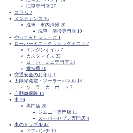
旧車専門店
37
コラム
2
メンテナンス
36
洗車・車内清掃
20
洗車・清掃専門店
10
やってみたシリーズ
1
ローバーミニ・クラシックミニ
127
エンジンオイル
7
カスタマイズ
33
ローバーミニ専門店
33
維持費
10
交通安全のお守り
1
太陽光発電・ソーラーパネル
14
ソーラーカーポート
7
自動車保険
14
車
56
専門店
20
ジムニー専門店
11
スーパーセブン専門店
4
車のトラブル
47
ドアパンチ
19