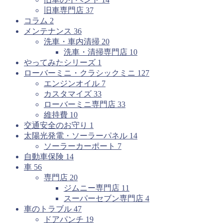
旧車専門店
37
コラム
2
メンテナンス
36
洗車・車内清掃
20
洗車・清掃専門店
10
やってみたシリーズ
1
ローバーミニ・クラシックミニ
127
エンジンオイル
7
カスタマイズ
33
ローバーミニ専門店
33
維持費
10
交通安全のお守り
1
太陽光発電・ソーラーパネル
14
ソーラーカーポート
7
自動車保険
14
車
56
専門店
20
ジムニー専門店
11
スーパーセブン専門店
4
車のトラブル
47
ドアパンチ
19