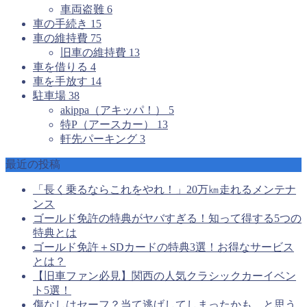
車両盗難
6
車の手続き
15
車の維持費
75
旧車の維持費
13
車を借りる
4
車を手放す
14
駐車場
38
akippa（アキッパ！）
5
特P（アースカー）
13
軒先パーキング
3
最近の投稿
「長く乗るならこれをやれ！」20万㎞走れるメンテナ
ンス
ゴールド免許の特典がヤバすぎる！知って得する5つの
特典とは
ゴールド免許＋SDカードの特典3選！お得なサービス
とは？
【旧車ファン必見】関西の人気クラシックカーイベン
ト5選！
傷なしはセーフ？当て逃げしてしまったかも、と思う