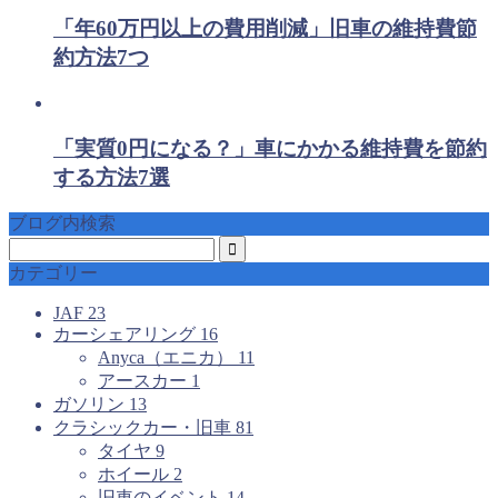
「年60万円以上の費用削減」旧車の維持費節
約方法7つ
「実質0円になる？」車にかかる維持費を節約
する方法7選
ブログ内検索
カテゴリー
JAF
23
カーシェアリング
16
Anyca（エニカ）
11
アースカー
1
ガソリン
13
クラシックカー・旧車
81
タイヤ
9
ホイール
2
旧車のイベント
14