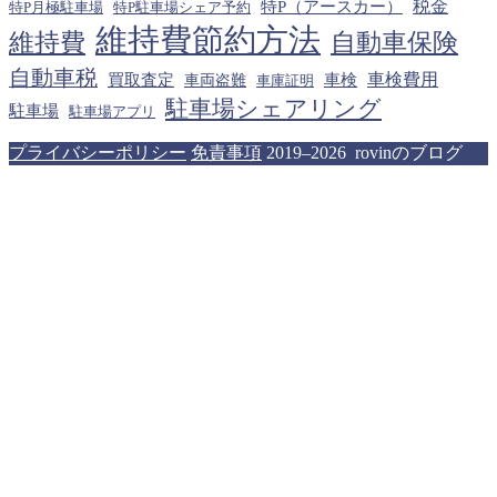
税金
特P（アースカー）
特P月極駐車場
特P駐車場シェア予約
維持費節約方法
維持費
自動車保険
自動車税
車検費用
買取査定
車検
車両盗難
車庫証明
駐車場シェアリング
駐車場
駐車場アプリ
プライバシーポリシー
免責事項
2019–2026 rovinのブログ