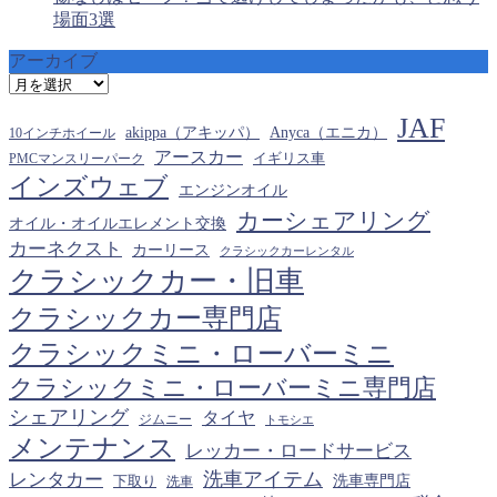
場面3選
アーカイブ
ア
ー
JAF
カ
akippa（アキッパ）
Anyca（エニカ）
10インチホイール
イ
アースカー
PMCマンスリーパーク
イギリス車
ブ
インズウェブ
エンジンオイル
カーシェアリング
オイル・オイルエレメント交換
カーネクスト
カーリース
クラシックカーレンタル
クラシックカー・旧車
クラシックカー専門店
クラシックミニ・ローバーミニ
クラシックミニ・ローバーミニ専門店
シェアリング
タイヤ
ジムニー
トモシエ
メンテナンス
レッカー・ロードサービス
洗車アイテム
レンタカー
下取り
洗車専門店
洗車