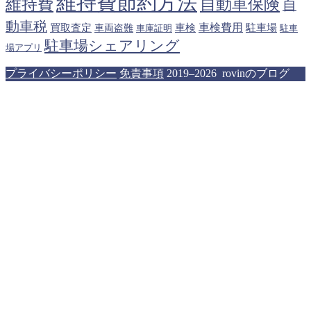
維持費節約方法
維持費
自動車保険
自
動車税
車検費用
買取査定
車検
駐車場
車両盗難
駐車
車庫証明
駐車場シェアリング
場アプリ
プライバシーポリシー
免責事項
2019–2026 rovinのブログ