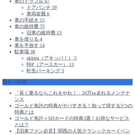
車のトラブル
47
ドアパンチ
19
車両盗難
6
車の手続き
15
車の維持費
75
旧車の維持費
13
車を借りる
4
車を手放す
14
駐車場
38
akippa（アキッパ！）
5
特P（アースカー）
13
軒先パーキング
3
最近の投稿
「長く乗るならこれをやれ！」20万㎞走れるメンテナ
ンス
ゴールド免許の特典がヤバすぎる！知って得する5つの
特典とは
ゴールド免許＋SDカードの特典3選！お得なサービス
とは？
【旧車ファン必見】関西の人気クラシックカーイベン