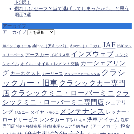
ト5選！
傷なしはセーフ？当て逃げしてしまったかも、と思う
場面3選
アーカイブ
アーカイブ
JAF
akippa（アキッパ）
Anyca（エニカ）
10インチホイール
PMCマン
インズウェブ
アースカー
エンジ
スリーパーク
イギリス車
カーシェアリン
オイル・オイルエレメント交換
ンオイル
クラシ
グ
カーネクスト
カーリース
クラシックカーレンタル
ックカー・旧車
クラシックカー専門
クラシックミニ・ローバーミニ
店
クラ
シックミニ・ローバーミニ専門店
シェアリ
メンテナンス
ング
タイヤ
レッカー・
ジムニー
トモシエ
洗車アイテム
ロードサービス
レンタカー
下取り
洗車
洗車
税金
特P（アースカー）
専門店
特P月極駐車場
特P駐車場シェア予約