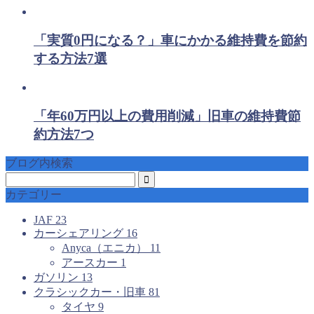
「実質0円になる？」車にかかる維持費を節約
する方法7選
「年60万円以上の費用削減」旧車の維持費節
約方法7つ
ブログ内検索
カテゴリー
JAF
23
カーシェアリング
16
Anyca（エニカ）
11
アースカー
1
ガソリン
13
クラシックカー・旧車
81
タイヤ
9