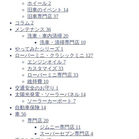
ホイール
2
旧車のイベント
14
旧車専門店
37
コラム
2
メンテナンス
36
洗車・車内清掃
20
洗車・清掃専門店
10
やってみたシリーズ
1
ローバーミニ・クラシックミニ
127
エンジンオイル
7
カスタマイズ
33
ローバーミニ専門店
33
維持費
10
交通安全のお守り
1
太陽光発電・ソーラーパネル
14
ソーラーカーポート
7
自動車保険
14
車
56
専門店
20
ジムニー専門店
11
スーパーセブン専門店
4