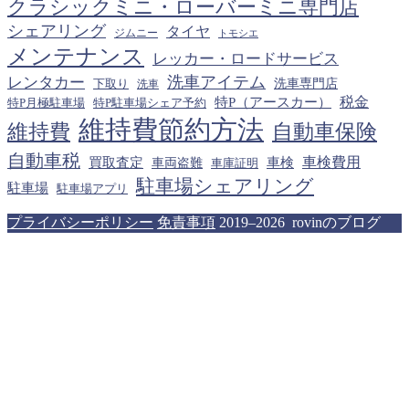
クラシックミニ・ローバーミニ専門店
シェアリング
タイヤ
ジムニー
トモシエ
メンテナンス
レッカー・ロードサービス
洗車アイテム
レンタカー
下取り
洗車専門店
洗車
税金
特P（アースカー）
特P月極駐車場
特P駐車場シェア予約
維持費節約方法
維持費
自動車保険
自動車税
車検費用
買取査定
車検
車両盗難
車庫証明
駐車場シェアリング
駐車場
駐車場アプリ
プライバシーポリシー
免責事項
2019–2026 rovinのブログ