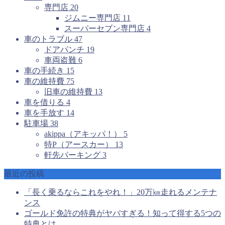
専門店
20
ジムニー専門店
11
スーパーセブン専門店
4
車のトラブル
47
ドアパンチ
19
車両盗難
6
車の手続き
15
車の維持費
75
旧車の維持費
13
車を借りる
4
車を手放す
14
駐車場
38
akippa（アキッパ！）
5
特P（アースカー）
13
軒先パーキング
3
最近の投稿
「長く乗るならこれをやれ！」20万㎞走れるメンテナ
ンス
ゴールド免許の特典がヤバすぎる！知って得する5つの
特典とは