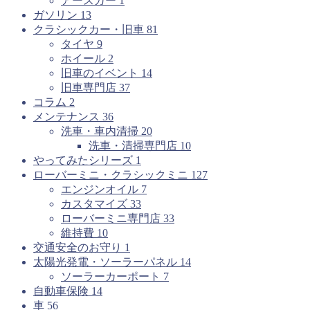
アースカー
1
ガソリン
13
クラシックカー・旧車
81
タイヤ
9
ホイール
2
旧車のイベント
14
旧車専門店
37
コラム
2
メンテナンス
36
洗車・車内清掃
20
洗車・清掃専門店
10
やってみたシリーズ
1
ローバーミニ・クラシックミニ
127
エンジンオイル
7
カスタマイズ
33
ローバーミニ専門店
33
維持費
10
交通安全のお守り
1
太陽光発電・ソーラーパネル
14
ソーラーカーポート
7
自動車保険
14
車
56