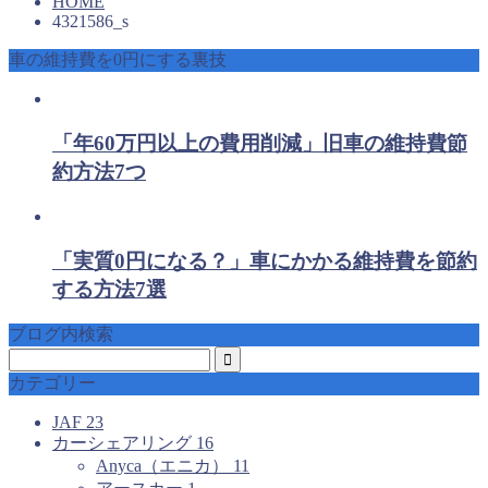
HOME
4321586_s
車の維持費を0円にする裏技
「年60万円以上の費用削減」旧車の維持費節
約方法7つ
「実質0円になる？」車にかかる維持費を節約
する方法7選
ブログ内検索
カテゴリー
JAF
23
カーシェアリング
16
Anyca（エニカ）
11