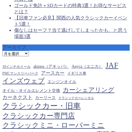
ゴールド免許＋SDカードの特典3選！お得なサービス
とは？
【旧車ファン必見】関西の人気クラシックカーイベン
ト5選！
傷なしはセーフ？当て逃げしてしまったかも、と思う
場面3選
アーカイブ
ア
ー
JAF
カ
akippa（アキッパ）
Anyca（エニカ）
10インチホイール
イ
アースカー
PMCマンスリーパーク
イギリス車
ブ
インズウェブ
エンジンオイル
カーシェアリング
オイル・オイルエレメント交換
カーネクスト
カーリース
クラシックカーレンタル
クラシックカー・旧車
クラシックカー専門店
クラシックミニ・ローバーミニ