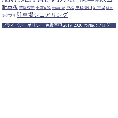
動車税
車検費用
買取査定
車検
駐車場
車両盗難
駐車
車庫証明
駐車場シェアリング
場アプリ
プライバシーポリシー
免責事項
2019–2026 rovinのブログ