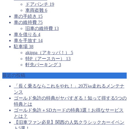
ドアパンチ
19
車両盗難
6
車の手続き
15
車の維持費
75
旧車の維持費
13
車を借りる
4
車を手放す
14
駐車場
38
akippa（アキッパ！）
5
特P（アースカー）
13
軒先パーキング
3
最近の投稿
「長く乗るならこれをやれ！」20万㎞走れるメンテナ
ンス
ゴールド免許の特典がヤバすぎる！知って得する5つの
特典とは
ゴールド免許＋SDカードの特典3選！お得なサービス
とは？
【旧車ファン必見】関西の人気クラシックカーイベン
ト5選！