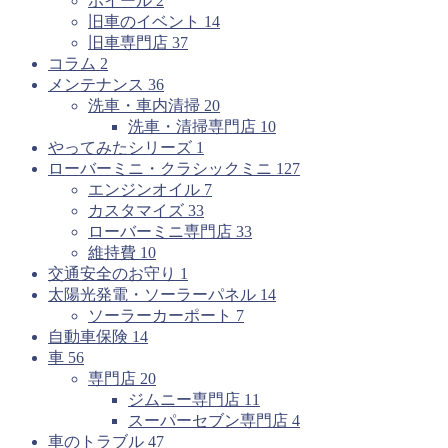
ホイール
2
旧車のイベント
14
旧車専門店
37
コラム
2
メンテナンス
36
洗車・車内清掃
20
洗車・清掃専門店
10
やってみたシリーズ
1
ローバーミニ・クラシックミニ
127
エンジンオイル
7
カスタマイズ
33
ローバーミニ専門店
33
維持費
10
交通安全のお守り
1
太陽光発電・ソーラーパネル
14
ソーラーカーポート
7
自動車保険
14
車
56
専門店
20
ジムニー専門店
11
スーパーセブン専門店
4
車のトラブル
47