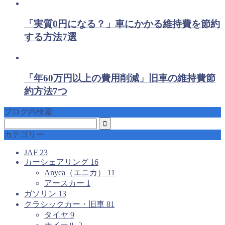
「実質0円になる？」車にかかる維持費を節約
する方法7選
「年60万円以上の費用削減」旧車の維持費節
約方法7つ
ブログ内検索
カテゴリー
JAF
23
カーシェアリング
16
Anyca（エニカ）
11
アースカー
1
ガソリン
13
クラシックカー・旧車
81
タイヤ
9