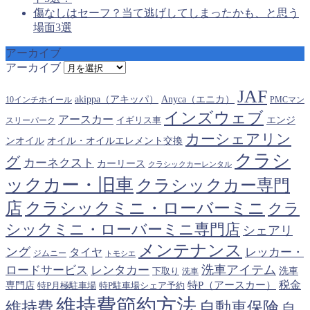
傷なしはセーフ？当て逃げしてしまったかも、と思う
場面3選
アーカイブ
アーカイブ
JAF
akippa（アキッパ）
Anyca（エニカ）
10インチホイール
PMCマン
インズウェブ
アースカー
エンジ
スリーパーク
イギリス車
カーシェアリン
オイル・オイルエレメント交換
ンオイル
クラシ
グ
カーネクスト
カーリース
クラシックカーレンタル
ックカー・旧車
クラシックカー専門
クラシックミニ・ローバーミニ
店
クラ
シックミニ・ローバーミニ専門店
シェアリ
メンテナンス
ング
タイヤ
レッカー・
ジムニー
トモシエ
洗車アイテム
ロードサービス
レンタカー
下取り
洗車
洗車
税金
特P（アースカー）
専門店
特P月極駐車場
特P駐車場シェア予約
維持費節約方法
維持費
自動車保険
自