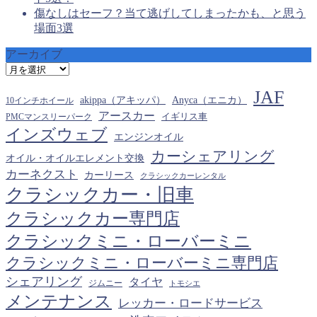
傷なしはセーフ？当て逃げしてしまったかも、と思う
場面3選
アーカイブ
ア
ー
JAF
カ
akippa（アキッパ）
Anyca（エニカ）
10インチホイール
イ
アースカー
PMCマンスリーパーク
イギリス車
ブ
インズウェブ
エンジンオイル
カーシェアリング
オイル・オイルエレメント交換
カーネクスト
カーリース
クラシックカーレンタル
クラシックカー・旧車
クラシックカー専門店
クラシックミニ・ローバーミニ
クラシックミニ・ローバーミニ専門店
シェアリング
タイヤ
ジムニー
トモシエ
メンテナンス
レッカー・ロードサービス