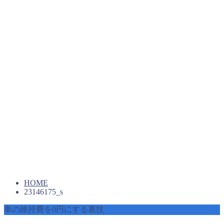
HOME
23146175_s
車の維持費を0円にする裏技