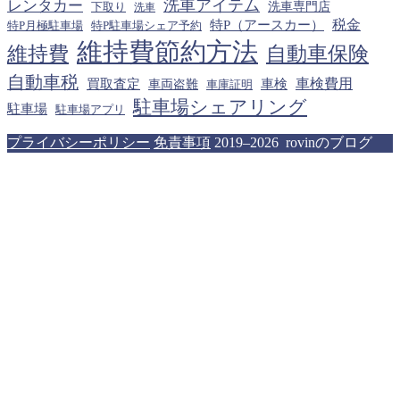
洗車アイテム
レンタカー
下取り
洗車専門店
洗車
税金
特P（アースカー）
特P月極駐車場
特P駐車場シェア予約
維持費節約方法
維持費
自動車保険
自動車税
車検費用
買取査定
車検
車両盗難
車庫証明
駐車場シェアリング
駐車場
駐車場アプリ
プライバシーポリシー
免責事項
2019–2026 rovinのブログ