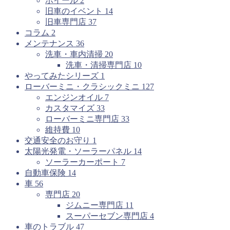
ホイール
2
旧車のイベント
14
旧車専門店
37
コラム
2
メンテナンス
36
洗車・車内清掃
20
洗車・清掃専門店
10
やってみたシリーズ
1
ローバーミニ・クラシックミニ
127
エンジンオイル
7
カスタマイズ
33
ローバーミニ専門店
33
維持費
10
交通安全のお守り
1
太陽光発電・ソーラーパネル
14
ソーラーカーポート
7
自動車保険
14
車
56
専門店
20
ジムニー専門店
11
スーパーセブン専門店
4
車のトラブル
47