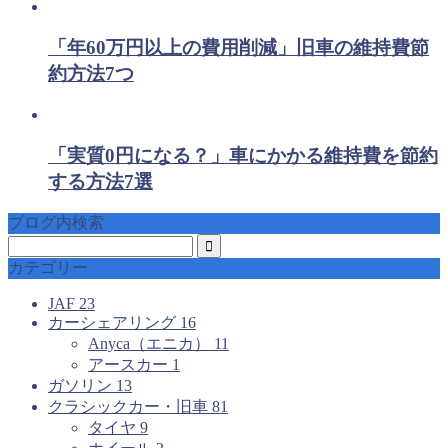
「年60万円以上の費用削減」旧車の維持費節
約方法7つ
「実質0円になる？」車にかかる維持費を節約
する方法7選
ブログ内検索
カテゴリー
JAF
23
カーシェアリング
16
Anyca（エニカ）
11
アースカー
1
ガソリン
13
クラシックカー・旧車
81
タイヤ
9