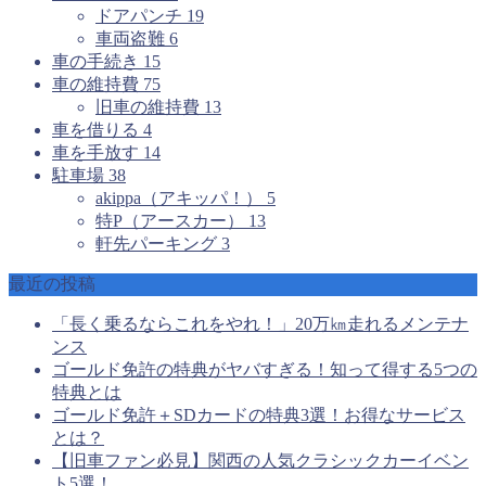
ドアパンチ
19
車両盗難
6
車の手続き
15
車の維持費
75
旧車の維持費
13
車を借りる
4
車を手放す
14
駐車場
38
akippa（アキッパ！）
5
特P（アースカー）
13
軒先パーキング
3
最近の投稿
「長く乗るならこれをやれ！」20万㎞走れるメンテナ
ンス
ゴールド免許の特典がヤバすぎる！知って得する5つの
特典とは
ゴールド免許＋SDカードの特典3選！お得なサービス
とは？
【旧車ファン必見】関西の人気クラシックカーイベン
ト5選！