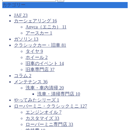
カテゴリー
JAF
23
カーシェアリング
16
Anyca（エニカ）
11
アースカー
1
ガソリン
13
クラシックカー・旧車
81
タイヤ
9
ホイール
2
旧車のイベント
14
旧車専門店
37
コラム
2
メンテナンス
36
洗車・車内清掃
20
洗車・清掃専門店
10
やってみたシリーズ
1
ローバーミニ・クラシックミニ
127
エンジンオイル
7
カスタマイズ
33
ローバーミニ専門店
33