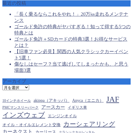
最近の投稿
「長く乗るならこれをやれ！」20万㎞走れるメンテナ
ンス
ゴールド免許の特典がヤバすぎる！知って得する5つの
特典とは
ゴールド免許＋SDカードの特典3選！お得なサービス
とは？
【旧車ファン必見】関西の人気クラシックカーイベン
ト5選！
傷なしはセーフ？当て逃げしてしまったかも、と思う
場面3選
アーカイブ
ア
ー
JAF
カ
akippa（アキッパ）
Anyca（エニカ）
10インチホイール
イ
アースカー
PMCマンスリーパーク
イギリス車
ブ
インズウェブ
エンジンオイル
カーシェアリング
オイル・オイルエレメント交換
カーネクスト
カーリース
クラシックカーレンタル