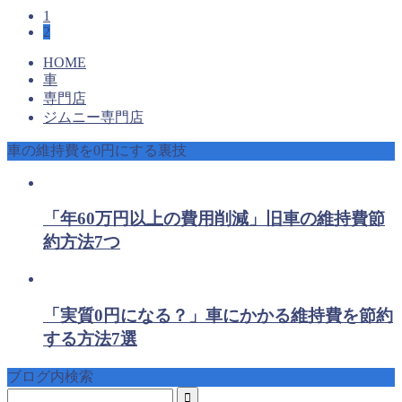
1
2
HOME
車
専門店
ジムニー専門店
車の維持費を0円にする裏技
「年60万円以上の費用削減」旧車の維持費節
約方法7つ
「実質0円になる？」車にかかる維持費を節約
する方法7選
ブログ内検索