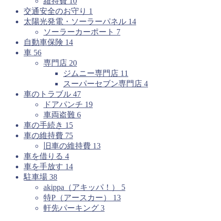
維持費
10
交通安全のお守り
1
太陽光発電・ソーラーパネル
14
ソーラーカーポート
7
自動車保険
14
車
56
専門店
20
ジムニー専門店
11
スーパーセブン専門店
4
車のトラブル
47
ドアパンチ
19
車両盗難
6
車の手続き
15
車の維持費
75
旧車の維持費
13
車を借りる
4
車を手放す
14
駐車場
38
akippa（アキッパ！）
5
特P（アースカー）
13
軒先パーキング
3