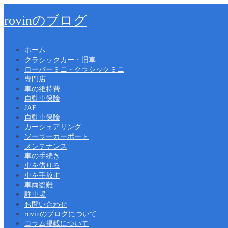
rovinのブログ
ホーム
クラシックカー・旧車
ローバーミニ・クラシックミニ
専門店
車の維持費
自動車保険
JAF
自動車保険
カーシェアリング
ソーラーカーポート
メンテナンス
車の手続き
車を借りる
車を手放す
車両盗難
駐車場
お問い合わせ
rovinのブログについて
コラム掲載について