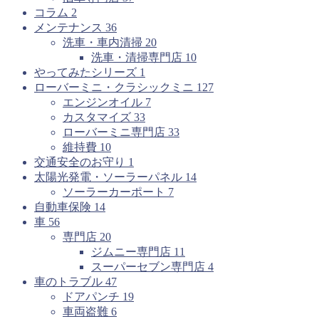
コラム
2
メンテナンス
36
洗車・車内清掃
20
洗車・清掃専門店
10
やってみたシリーズ
1
ローバーミニ・クラシックミニ
127
エンジンオイル
7
カスタマイズ
33
ローバーミニ専門店
33
維持費
10
交通安全のお守り
1
太陽光発電・ソーラーパネル
14
ソーラーカーポート
7
自動車保険
14
車
56
専門店
20
ジムニー専門店
11
スーパーセブン専門店
4
車のトラブル
47
ドアパンチ
19
車両盗難
6