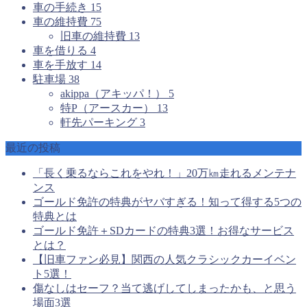
車の手続き
15
車の維持費
75
旧車の維持費
13
車を借りる
4
車を手放す
14
駐車場
38
akippa（アキッパ！）
5
特P（アースカー）
13
軒先パーキング
3
最近の投稿
「長く乗るならこれをやれ！」20万㎞走れるメンテナ
ンス
ゴールド免許の特典がヤバすぎる！知って得する5つの
特典とは
ゴールド免許＋SDカードの特典3選！お得なサービス
とは？
【旧車ファン必見】関西の人気クラシックカーイベン
ト5選！
傷なしはセーフ？当て逃げしてしまったかも、と思う
場面3選