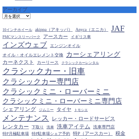
アーカイブ
ア
ー
JAF
カ
akippa（アキッパ）
Anyca（エニカ）
10インチホイール
イ
アースカー
PMCマンスリーパーク
イギリス車
ブ
インズウェブ
エンジンオイル
カーシェアリング
オイル・オイルエレメント交換
カーネクスト
カーリース
クラシックカーレンタル
クラシックカー・旧車
クラシックカー専門店
クラシックミニ・ローバーミニ
クラシックミニ・ローバーミニ専門店
シェアリング
タイヤ
ジムニー
トモシエ
メンテナンス
レッカー・ロードサービス
洗車アイテム
レンタカー
下取り
洗車専門店
洗車
税金
特P（アースカー）
特P月極駐車場
特P駐車場シェア予約