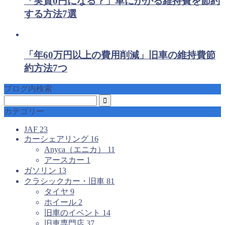
「実質0円になる？」車にかかる維持費を節約
する方法7選
「年60万円以上の費用削減」旧車の維持費節
約方法7つ
ブログ内検索
カテゴリー
JAF
23
カーシェアリング
16
Anyca（エニカ）
11
アースカー
1
ガソリン
13
クラシックカー・旧車
81
タイヤ
9
ホイール
2
旧車のイベント
14
旧車専門店
37