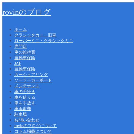
rovinのブログ
ホーム
クラシックカー・旧車
ローバーミニ・クラシックミニ
専門店
車の維持費
自動車保険
JAF
自動車保険
カーシェアリング
ソーラーカーポート
メンテナンス
車の手続き
車を借りる
車を手放す
車両盗難
駐車場
お問い合わせ
rovinのブログについて
コラム掲載について