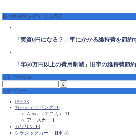
車の維持費を0円にする裏技
「実質0円になる？」車にかかる維持費を節約
「年60万円以上の費用削減」旧車の維持費節約
ブログ内検索
カテゴリー
JAF
23
カーシェアリング
16
Anyca（エニカ）
11
アースカー
1
ガソリン
13
クラシックカー・旧車
81