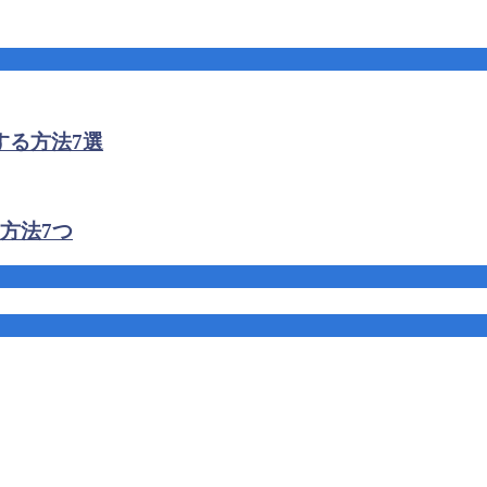
する方法7選
方法7つ