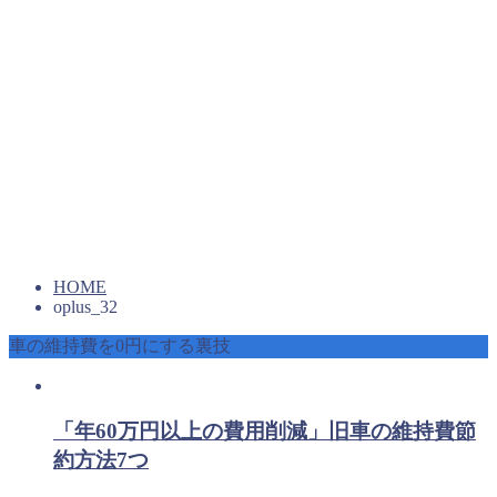
HOME
oplus_32
車の維持費を0円にする裏技
「年60万円以上の費用削減」旧車の維持費節
約方法7つ