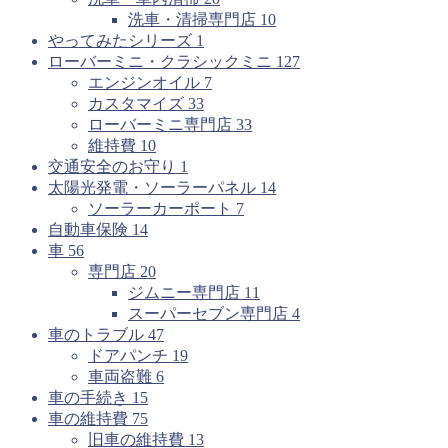
洗車・清掃専門店
10
やってみたシリーズ
1
ローバーミニ・クラシックミニ
127
エンジンオイル
7
カスタマイズ
33
ローバーミニ専門店
33
維持費
10
交通安全のお守り
1
太陽光発電・ソーラーパネル
14
ソーラーカーポート
7
自動車保険
14
車
56
専門店
20
ジムニー専門店
11
スーパーセブン専門店
4
車のトラブル
47
ドアパンチ
19
車両盗難
6
車の手続き
15
車の維持費
75
旧車の維持費
13