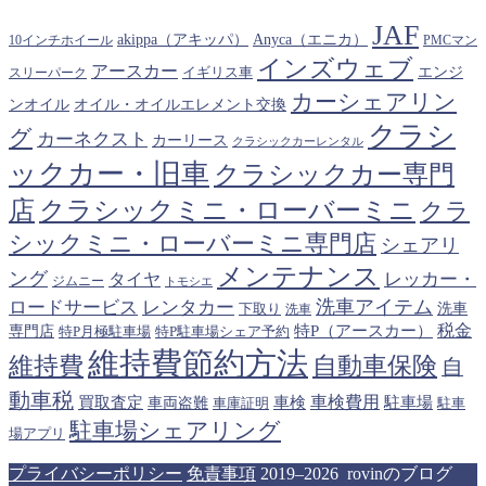
JAF
akippa（アキッパ）
Anyca（エニカ）
10インチホイール
PMCマン
インズウェブ
アースカー
エンジ
スリーパーク
イギリス車
カーシェアリン
オイル・オイルエレメント交換
ンオイル
クラシ
グ
カーネクスト
カーリース
クラシックカーレンタル
ックカー・旧車
クラシックカー専門
クラシックミニ・ローバーミニ
店
クラ
シックミニ・ローバーミニ専門店
シェアリ
メンテナンス
ング
タイヤ
レッカー・
ジムニー
トモシエ
洗車アイテム
ロードサービス
レンタカー
下取り
洗車
洗車
税金
特P（アースカー）
専門店
特P月極駐車場
特P駐車場シェア予約
維持費節約方法
維持費
自動車保険
自
動車税
車検費用
買取査定
車検
駐車場
車両盗難
駐車
車庫証明
駐車場シェアリング
場アプリ
プライバシーポリシー
免責事項
2019–2026 rovinのブログ