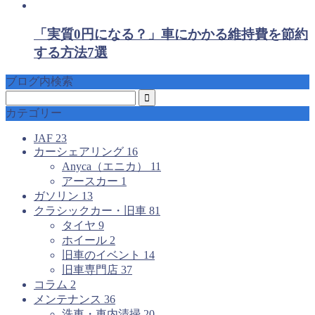
「実質0円になる？」車にかかる維持費を節約
する方法7選
ブログ内検索
カテゴリー
JAF
23
カーシェアリング
16
Anyca（エニカ）
11
アースカー
1
ガソリン
13
クラシックカー・旧車
81
タイヤ
9
ホイール
2
旧車のイベント
14
旧車専門店
37
コラム
2
メンテナンス
36
洗車・車内清掃
20