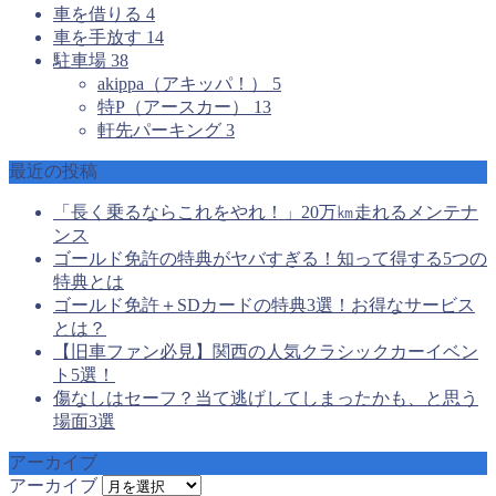
車を借りる
4
車を手放す
14
駐車場
38
akippa（アキッパ！）
5
特P（アースカー）
13
軒先パーキング
3
最近の投稿
「長く乗るならこれをやれ！」20万㎞走れるメンテナ
ンス
ゴールド免許の特典がヤバすぎる！知って得する5つの
特典とは
ゴールド免許＋SDカードの特典3選！お得なサービス
とは？
【旧車ファン必見】関西の人気クラシックカーイベン
ト5選！
傷なしはセーフ？当て逃げしてしまったかも、と思う
場面3選
アーカイブ
アーカイブ