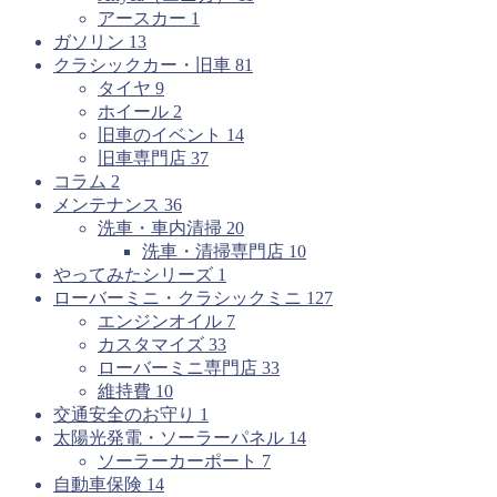
アースカー
1
ガソリン
13
クラシックカー・旧車
81
タイヤ
9
ホイール
2
旧車のイベント
14
旧車専門店
37
コラム
2
メンテナンス
36
洗車・車内清掃
20
洗車・清掃専門店
10
やってみたシリーズ
1
ローバーミニ・クラシックミニ
127
エンジンオイル
7
カスタマイズ
33
ローバーミニ専門店
33
維持費
10
交通安全のお守り
1
太陽光発電・ソーラーパネル
14
ソーラーカーポート
7
自動車保険
14