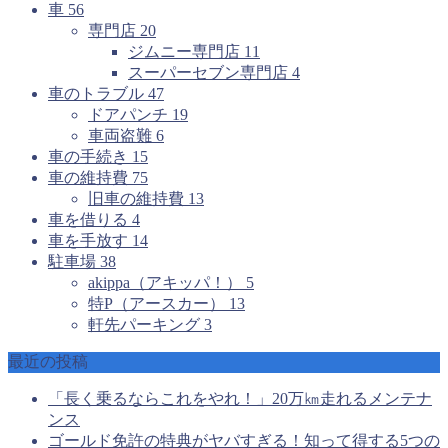
車
56
専門店
20
ジムニー専門店
11
スーパーセブン専門店
4
車のトラブル
47
ドアパンチ
19
車両盗難
6
車の手続き
15
車の維持費
75
旧車の維持費
13
車を借りる
4
車を手放す
14
駐車場
38
akippa（アキッパ！）
5
特P（アースカー）
13
軒先パーキング
3
最近の投稿
「長く乗るならこれをやれ！」20万㎞走れるメンテナ
ンス
ゴールド免許の特典がヤバすぎる！知って得する5つの