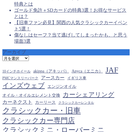
特典とは
ゴールド免許＋SDカードの特典3選！お得なサービス
とは？
【旧車ファン必見】関西の人気クラシックカーイベン
ト5選！
傷なしはセーフ？当て逃げしてしまったかも、と思う
場面3選
アーカイブ
ア
ー
JAF
カ
akippa（アキッパ）
Anyca（エニカ）
10インチホイール
イ
アースカー
PMCマンスリーパーク
イギリス車
ブ
インズウェブ
エンジンオイル
カーシェアリング
オイル・オイルエレメント交換
カーネクスト
カーリース
クラシックカーレンタル
クラシックカー・旧車
クラシックカー専門店
クラシックミニ・ローバーミニ