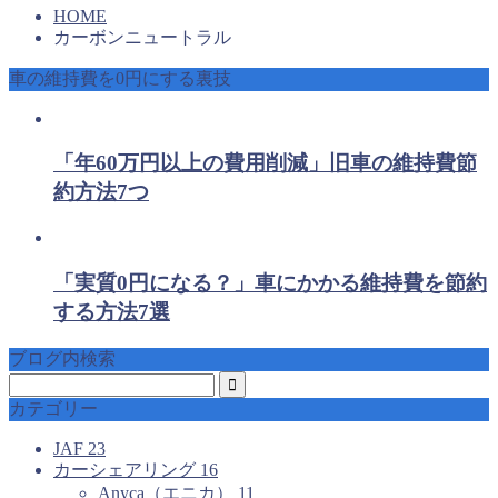
HOME
カーボンニュートラル
車の維持費を0円にする裏技
「年60万円以上の費用削減」旧車の維持費節
約方法7つ
「実質0円になる？」車にかかる維持費を節約
する方法7選
ブログ内検索
カテゴリー
JAF
23
カーシェアリング
16
Anyca（エニカ）
11