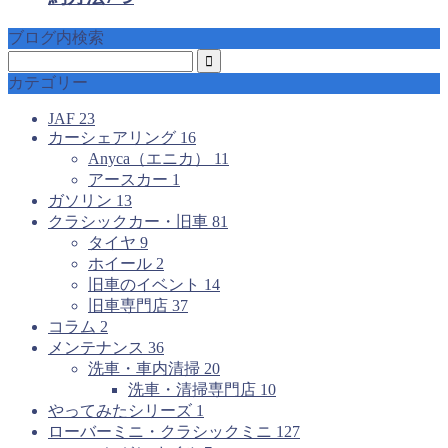
ブログ内検索
カテゴリー
JAF
23
カーシェアリング
16
Anyca（エニカ）
11
アースカー
1
ガソリン
13
クラシックカー・旧車
81
タイヤ
9
ホイール
2
旧車のイベント
14
旧車専門店
37
コラム
2
メンテナンス
36
洗車・車内清掃
20
洗車・清掃専門店
10
やってみたシリーズ
1
ローバーミニ・クラシックミニ
127