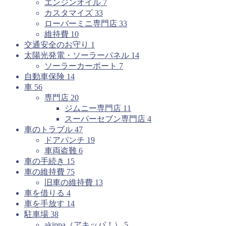
エンジンオイル
7
カスタマイズ
33
ローバーミニ専門店
33
維持費
10
交通安全のお守り
1
太陽光発電・ソーラーパネル
14
ソーラーカーポート
7
自動車保険
14
車
56
専門店
20
ジムニー専門店
11
スーパーセブン専門店
4
車のトラブル
47
ドアパンチ
19
車両盗難
6
車の手続き
15
車の維持費
75
旧車の維持費
13
車を借りる
4
車を手放す
14
駐車場
38
akippa（アキッパ！）
5