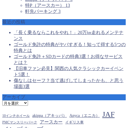
特P（アースカー）
13
軒先パーキング
3
最近の投稿
「長く乗るならこれをやれ！」20万㎞走れるメンテナ
ンス
ゴールド免許の特典がヤバすぎる！知って得する5つの
特典とは
ゴールド免許＋SDカードの特典3選！お得なサービス
とは？
【旧車ファン必見】関西の人気クラシックカーイベン
ト5選！
傷なしはセーフ？当て逃げしてしまったかも、と思う
場面3選
アーカイブ
ア
ー
JAF
カ
akippa（アキッパ）
Anyca（エニカ）
10インチホイール
イ
アースカー
PMCマンスリーパーク
イギリス車
ブ