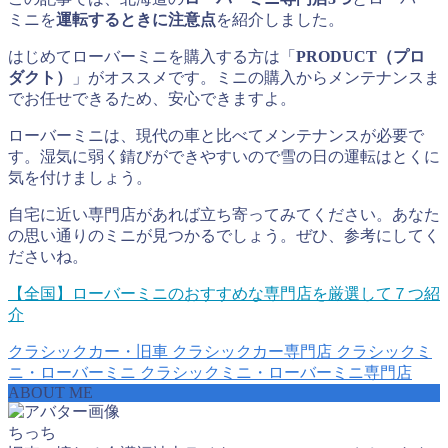
ミニを
運転するときに注意点
を紹介しました。
はじめてローバーミニを購入する方は「
PRODUCT（プロ
ダクト）
」がオススメです。ミニの購入からメンテナンスま
でお任せできるため、安心できますよ。
ローバーミニは、現代の車と比べてメンテナンスが必要で
す。湿気に弱く錆びができやすいので雪の日の運転はとくに
気を付けましょう。
自宅に近い専門店があれば立ち寄ってみてください。あなた
の思い通りのミニが見つかるでしょう。ぜひ、参考にしてく
ださいね。
【全国】ローバーミニのおすすめな専門店を厳選して７つ紹
介
クラシックカー・旧車
クラシックカー専門店
クラシックミ
ニ・ローバーミニ
クラシックミニ・ローバーミニ専門店
ABOUT ME
ちっち