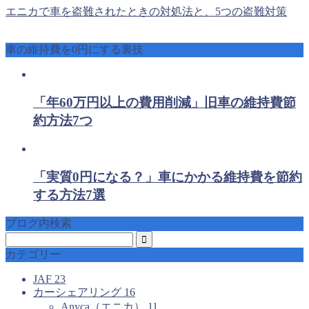
エニカで車を盗難されたときの対処法と、5つの盗難対策
車の維持費を0円にする裏技
「年60万円以上の費用削減」旧車の維持費節
約方法7つ
「実質0円になる？」車にかかる維持費を節約
する方法7選
ブログ内検索
カテゴリー
JAF
23
カーシェアリング
16
Anyca（エニカ）
11