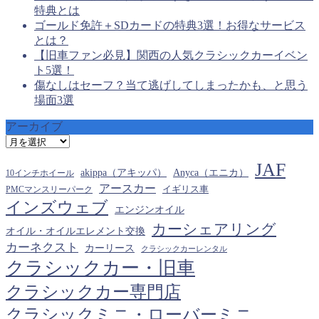
特典とは
ゴールド免許＋SDカードの特典3選！お得なサービス
とは？
【旧車ファン必見】関西の人気クラシックカーイベン
ト5選！
傷なしはセーフ？当て逃げしてしまったかも、と思う
場面3選
アーカイブ
ア
ー
JAF
カ
akippa（アキッパ）
Anyca（エニカ）
10インチホイール
イ
アースカー
PMCマンスリーパーク
イギリス車
ブ
インズウェブ
エンジンオイル
カーシェアリング
オイル・オイルエレメント交換
カーネクスト
カーリース
クラシックカーレンタル
クラシックカー・旧車
クラシックカー専門店
クラシックミニ・ローバーミニ