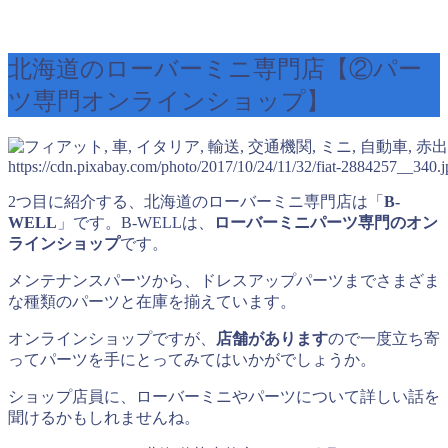
北海道のローバーミニ専門店【②パー
ツ専門オンラインショップ】
出
https://cdn.pixabay.com/photo/2017/10/24/11/32/fiat-2884257__340.j
2つ目に紹介する、北海道のローバーミニ専門店は「
B-
WELL
」です。B-WELLは、
ローバーミニパーツ専門のオン
ラインショップ
です。
メンテナンスパーツから、ドレスアップパーツまでさまざま
な種類のパーツと在庫を揃えています。
オンラインショップですが、
店舗があります
ので一度立ち寄
ってパーツを手にとってみてはいかがでしょうか。
ショップ店員に、ローバーミニやパーツについて詳しい話を
聞けるかもしれませんね。