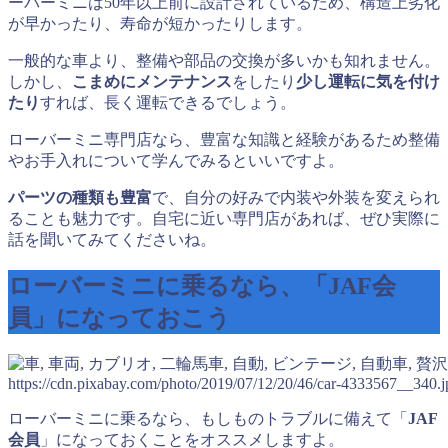
ーバーミニは50年以上前に設計されているため、構造上劣化
が早かったり、寿命が短かったりします。
一般的な車より、整備や部品の交換が多いかも知れません。
しかし、
こまめにメンテナンス
をしたり
少し運転に気を付け
たり
すれば、長く運転できるでしょう。
ローバーミニ専門店なら、豊富な知識と経験があるため整備
やお手入れについて学んでみるといいですよ。
パーツの種類も豊富
で、自分の好みで内装や外装を変えられ
ることも魅力です。自宅に近い専門店があれば、ぜひ実際に
話を聞いてみてくださいね。
ローバーミニに乗るなら、「JAF会
員」になっておこう
https://cdn.pixabay.com/photo/2019/07/12/20/46/car-4333567__340.j
ローバーミニに乗るなら、もしものトラブルに備えて「
JAF
会員
」になっておくことをオススメしますよ。