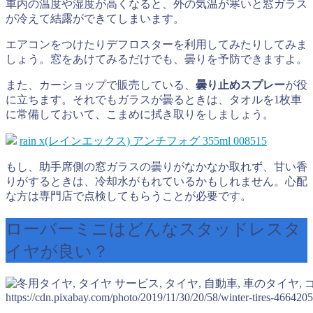
車内の温度や湿度が高くなると、外の気温が寒いと窓ガラス
が冷えて結露ができてしまいます。
エアコンをつけたりデフロスターを利用してみたりしてみま
しょう。窓をあけてみるだけでも、曇りを予防できますよ。
また、カーショップで販売している、
曇り止めスプレー
が役
に立ちます。それでもガラスが曇るときは、タオルを1枚車
に常備しておいて、こまめに拭き取りをしましょう。
rain x(レインエックス) アンチフォグ 355ml 008515
もし、助手席側の窓ガラスの曇りがなかなか取れず、甘い香
りがするときは、冷却水がもれているかもしれません。心配
な方は専門店で点検してもらうことが必要です。
ローバーミニはどんなスタッドレスタ
イヤが良い？
https://cdn.pixabay.com/photo/2019/11/30/20/58/winter-tires-466420