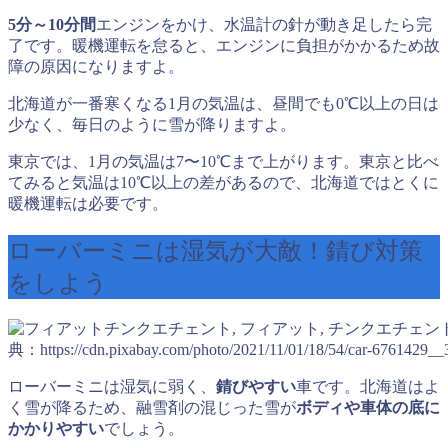
5分～10分間
エンジンをかけ、水温計の針が動き足したら完
了です。暖機運転を怠ると、エンジンに負担がかかるため故
障の原因になりますよ。
北海道が一番寒くなる1月の気温は、昼間でも0℃以上の日は
少なく、毎日のように雪が降りますよ。
東京では、1月の気温は7〜10℃まで上がります。東京と比べ
てみると気温は10℃以上の差があるので、北海道ではとくに
暖機運転は必要です。
ローバーミニは湿気が大敵！錆び対策
をしよう
典：https://cdn.pixabay.com/photo/2021/11/01/18/54/car-6761429__
ローバーミニは湿気に弱く、
錆びやすい
車です。北海道はよ
く雪が降るため、融雪剤の混じった雪が
ボディや車体の底に
かかりやすい
でしょう。