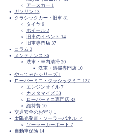
アースカー
1
ガソリン
13
クラシックカー・旧車
81
タイヤ
9
ホイール
2
旧車のイベント
14
旧車専門店
37
コラム
2
メンテナンス
36
洗車・車内清掃
20
洗車・清掃専門店
10
やってみたシリーズ
1
ローバーミニ・クラシックミニ
127
エンジンオイル
7
カスタマイズ
33
ローバーミニ専門店
33
維持費
10
交通安全のお守り
1
太陽光発電・ソーラーパネル
14
ソーラーカーポート
7
自動車保険
14