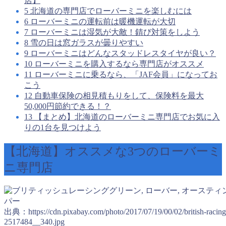
店】
5
北海道の専門店でローバーミニを楽しむには
6
ローバーミニの運転前は暖機運転が大切
7
ローバーミニは湿気が大敵！錆び対策をしよう
8
雪の日は窓ガラスが曇りやすい
9
ローバーミニはどんなスタッドレスタイヤが良い？
10
ローバーミニを購入するなら専門店がオススメ
11
ローバーミニに乗るなら、「JAF会員」になってお
こう
12
自動車保険の相見積もりをして、保険料を最大
50,000円節約できる！？
13
【まとめ】北海道のローバーミニ専門店でお気に入
りの1台を見つけよう
【北海道】オススメな3つのローバーミ
ニ専門店
出典：https://cdn.pixabay.com/photo/2017/07/19/00/02/british-racing
2517484__340.jpg