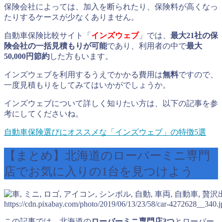
保険会社によっては、加入を断られたり、保険料が高くなっ
たりするケースが少なくありません。
自動車保険比較サイト「
インズウェブ
」では、
最大21社の保
険会社の一括見積もりが可能
であり、利用者の中で
最大
50,000円節約
した方もいます。
インズウェブを利用するうえでかかる費用は
無料
ですので、
一度見積もりをしてみてはいかがでしょうか。
インズウェブについて詳しく知りたい方は、以下の記事を参
考にしてくださいね。
自動車保険選びにオススメな「インズウェブ」の特徴5選
【まとめ】北海道のローバーミニ専門
店でお気に入りの1台を見つけよう
https://cdn.pixabay.com/photo/2019/06/13/23/58/car-4272628__340.j
この記事では、北海道の
ローバーミニ専門店3つ
とローバー