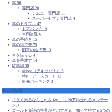
車
56
専門店
20
ジムニー専門店
11
スーパーセブン専門店
4
車のトラブル
47
ドアパンチ
19
車両盗難
6
車の手続き
15
車の維持費
75
旧車の維持費
13
車を借りる
4
車を手放す
14
駐車場
38
akippa（アキッパ！）
5
特P（アースカー）
13
軒先パーキング
3
最近の投稿
「長く乗るならこれをやれ！」20万㎞走れるメンテナ
ンス
ゴールド免許の特典がヤバすぎる！知って得する5つの