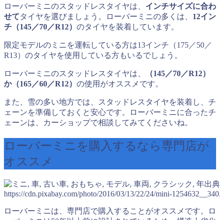
ローバーミニのスタッドレスタイヤは、
インチサイズに合わ
せて
タイヤを選びましょう。ローバーミニの多くは、
12イン
チ（145／70／R12）
のタイヤを装着しています。
限定モデルのミニを運転している方は13インチ（175／50／
R13）のタイヤを使用している方もいるでしょう。
ローバーミニのスタッドレスタイヤは、
（145／70／R12）
か（165／60／R12）
の使用がオススメです。
また、雪の多い地方では、スタッドレスタイヤを装着し、チ
ェーンを準備しておくと安心です。ローバーミニに合ったチ
ェーンは、カーショップで相談してみてくださいね。
ローバーミニを購入するなら専門店が
オススメ
出典
https://cdn.pixabay.com/photo/2016/03/13/22/24/mini-1254632__340
ローバーミニは、専門店で購入することがオススメです。ロ