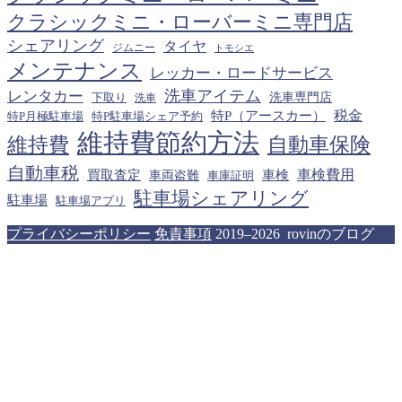
クラシックミニ・ローバーミニ専門店
シェアリング
タイヤ
ジムニー
トモシエ
メンテナンス
レッカー・ロードサービス
洗車アイテム
レンタカー
下取り
洗車専門店
洗車
税金
特P（アースカー）
特P月極駐車場
特P駐車場シェア予約
維持費節約方法
維持費
自動車保険
自動車税
車検費用
買取査定
車検
車両盗難
車庫証明
駐車場シェアリング
駐車場
駐車場アプリ
プライバシーポリシー
免責事項
2019–2026 rovinのブログ