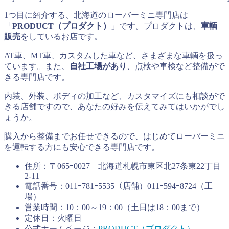
1つ目に紹介する、北海道のローバーミニ専門店は
「
PRODUCT（プロダクト）
」です。プロダクトは、
車輌
販売
をしているお店です。
AT車、MT車、カスタムした車など、さまざまな車輌を扱っ
ています。また、
自社工場があり
、点検や車検など整備がで
きる専門店です。
内装、外装、ボディの加工など、カスタマイズにも相談がで
きる店舗ですので、あなたの好みを伝えてみてはいかがでし
ょうか。
購入から整備までお任せできるので、はじめてローバーミニ
を運転する方にも安心できる専門店です。
住所：〒065ｰ0027 北海道札幌市東区北27条東22丁目
2-11
電話番号：011ｰ781ｰ5535（店舗）011ｰ594ｰ8724（工
場）
営業時間：10：00～19：00（土日は18：00まで）
定休日：火曜日
公式ホームページ：
PRODUCT（プロダクト）