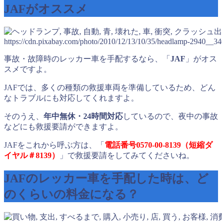
JAFがオススメ
出
https://cdn.pixabay.com/photo/2010/12/13/10/35/headlamp-2940__34
事故・故障時のレッカー車を手配するなら、「
JAF
」がオス
スメですよ。
JAFでは、多くの種類の救援車両を準備しているため、どん
なトラブルにも対応してくれますよ。
そのうえ、
年中無休・24時間対応
しているので、夜中の事故
などにも救援要請ができますよ。
JAFをこれから呼ぶ方は、「
電話番号0570-00-8139（短縮ダ
イヤル＃8139）
」で救援要請をしてみてくださいね。
JAFのレッカー車を手配した時は、ど
のくらいの料金になる？