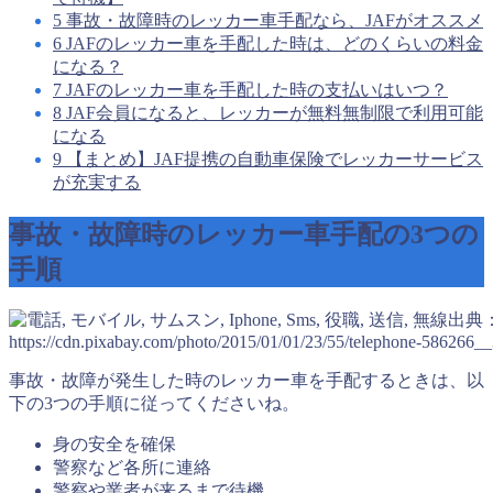
5
事故・故障時のレッカー車手配なら、JAFがオススメ
6
JAFのレッカー車を手配した時は、どのくらいの料金
になる？
7
JAFのレッカー車を手配した時の支払いはいつ？
8
JAF会員になると、レッカーが無料無制限で利用可能
になる
9
【まとめ】JAF提携の自動車保険でレッカーサービス
が充実する
事故・故障時のレッカー車手配の3つの
手順
出典
https://cdn.pixabay.com/photo/2015/01/01/23/55/telephone-586266__
事故・故障が発生した時のレッカー車を手配するときは、以
下の3つの手順に従ってくださいね。
身の安全を確保
警察など各所に連絡
警察や業者が来るまで待機