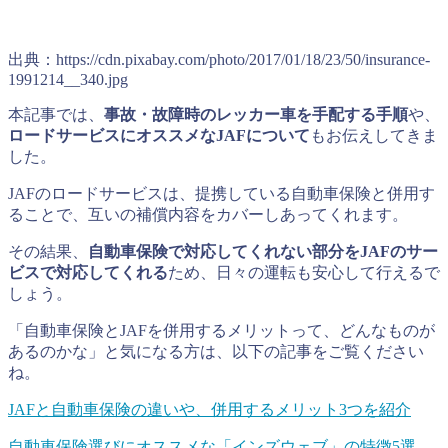
出典：https://cdn.pixabay.com/photo/2017/01/18/23/50/insurance-
1991214__340.jpg
本記事では、
事故・故障時のレッカー車を手配する手順
や、
ロードサービスにオススメなJAFについて
もお伝えしてきま
した。
JAFのロードサービスは、提携している自動車保険と併用す
ることで、互いの補償内容をカバーしあってくれます。
その結果、
自動車保険で対応してくれない部分をJAFのサー
ビスで対応してくれる
ため、日々の運転も安心して行えるで
しょう。
「自動車保険とJAFを併用するメリットって、どんなものが
あるのかな」と気になる方は、以下の記事をご覧ください
ね。
JAFと自動車保険の違いや、併用するメリット3つを紹介
自動車保険選びにオススメな「インズウェブ」の特徴5選