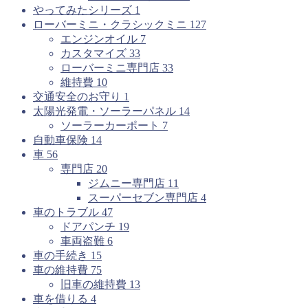
やってみたシリーズ
1
ローバーミニ・クラシックミニ
127
エンジンオイル
7
カスタマイズ
33
ローバーミニ専門店
33
維持費
10
交通安全のお守り
1
太陽光発電・ソーラーパネル
14
ソーラーカーポート
7
自動車保険
14
車
56
専門店
20
ジムニー専門店
11
スーパーセブン専門店
4
車のトラブル
47
ドアパンチ
19
車両盗難
6
車の手続き
15
車の維持費
75
旧車の維持費
13
車を借りる
4