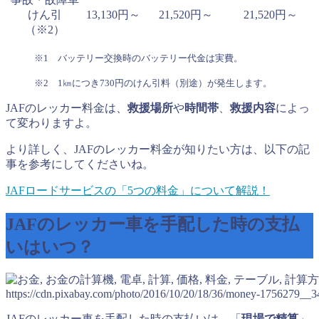
けん引
13,130円～
21,520円～
21,520円～
（※2）
※1 バッテリー交換時のバッテリー代金は実費。
※2 1㎞につき730円のけん引料（別途）が発生します。
JAFのレッカー料金は、
救援場所
や
時間帯
、
救援内容
によっ
て変わりますよ。
より詳しく、JAFのレッカー料金が知りたい方は、以下の記
事を参考にしてくださいね。
JAFロードサービスの「5つの料金」について解説！
JAFのレッカー車を手配した時の支払
いはいつ？
https://cdn.pixabay.com/photo/2016/10/20/18/36/money-1756279__3
JAFのレッカー車を手配した時の支払いは、「
現場で精算
」