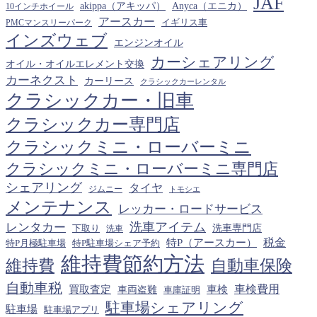
JAF
カ
akippa（アキッパ）
Anyca（エニカ）
10インチホイール
イ
アースカー
PMCマンスリーパーク
イギリス車
ブ
インズウェブ
エンジンオイル
カーシェアリング
オイル・オイルエレメント交換
カーネクスト
カーリース
クラシックカーレンタル
クラシックカー・旧車
クラシックカー専門店
クラシックミニ・ローバーミニ
クラシックミニ・ローバーミニ専門店
シェアリング
タイヤ
ジムニー
トモシエ
メンテナンス
レッカー・ロードサービス
洗車アイテム
レンタカー
下取り
洗車専門店
洗車
税金
特P（アースカー）
特P月極駐車場
特P駐車場シェア予約
維持費節約方法
維持費
自動車保険
自動車税
車検費用
買取査定
車検
車両盗難
車庫証明
駐車場シェアリング
駐車場
駐車場アプリ