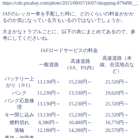
https://cdn.pixabay.com/photo/2015/08/07/16/07/shopping-879498__
JAFのレッカー車を手配した時に、どのくらいの料金がかか
るのか気になっている方もいるのではないでしょうか。
大まかなトラブルごとに、以下の表にまとめてあるので、参
考にしてくださいね。
JAFロードサービスの料金
高速道路（本
高速道路
一般道路
線、合流地点な
（SA、PA内）
ど）
バッテリー上
13,130円～
15,230円～
21,520円～
がり（※1）
パンク
11,230円～
13,330円～
19,620円～
パンク応急修
13,130円～
15,230円～
21,520円～
理
キー閉じ込み
13,130円～
15,230円～
21,520円～
燃料切れ
8,380円～
10,480円～
16,770円～
落輪
12,180円～
14,280円～
20,570円～
事故・故障車