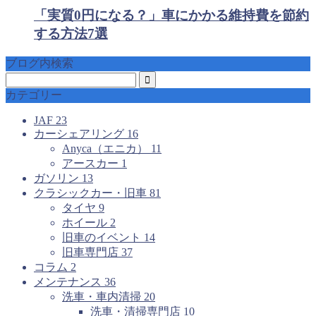
「実質0円になる？」車にかかる維持費を節約
する方法7選
ブログ内検索
カテゴリー
JAF
23
カーシェアリング
16
Anyca（エニカ）
11
アースカー
1
ガソリン
13
クラシックカー・旧車
81
タイヤ
9
ホイール
2
旧車のイベント
14
旧車専門店
37
コラム
2
メンテナンス
36
洗車・車内清掃
20
洗車・清掃専門店
10