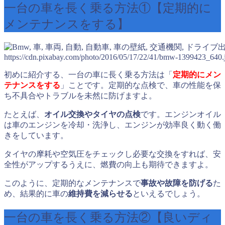
一台の車を長く乗る方法①【定期的に
メンテナンスをする】
https://cdn.pixabay.com/photo/2016/05/17/22/41/bmw-1399423_640.
初めに紹介する、一台の車に長く乗る方法は「
定期的にメン
テナンスをする
」ことです。定期的な点検で、車の性能を保
ち不具合やトラブルを未然に防げますよ。
たとえば、
オイル交換やタイヤの点検
です。エンジンオイル
は車のエンジンを冷却・洗浄し、エンジンが効率良く動く働
きをしています。
タイヤの摩耗や空気圧をチェックし必要な交換をすれば、安
全性がアップするうえに、燃費の向上も期待できますよ。
このように、定期的なメンテナンスで
事故や故障を防げる
た
め、結果的に車の
維持費を減らせる
といえるでしょう。
一台の車を長く乗る方法②【良いディ