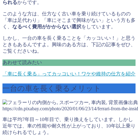
られる
からです。
このような方は、仕方なく古い車を乗り続けているものの
「車は足代わり」「車にそこまで興味がない」という方も多
く、
なるべく費用がかからない選択
をしています。
しかし、一台の車を長く乗ることを「カッコいい！」と思う
ときもあるんですよ。興味のある方は、下記の記事をぜひ、
ご覧くださいね。
あわせて読みたい
「車に長く乗る」ってカッコいい！ワケや維持の仕方を紹介
一台の車を長く乗るメリット
出典
https://cdn.pixabay.com/photo/2020/01/06/23/14/ferrari-from-the-in
車は平均7年目～10年目で、乗り換えをしています。しかし
近年では、車の性能や耐久性が上がっており、10年以上乗り
続けられるでしょう。