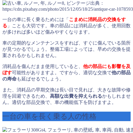
出典：
https://cdn.pixabay.com/photo/2015/12/05/18/25/antique-car-107859
一台の車に長く乗るためには「
こまめに消耗品の交換をす
る
」ことも大切です。車の部品には消耗品が多く、使用回数
が多ければ多いほど傷みやすくなります。
車の定期的なメンテナンスをすれば、すぐに傷んでいる箇所
が見つかるでしょう。整備工場によっては、早めの交換を提
案されるかもしれません。
消耗品を傷んだまま使用していると、
他の部品にも影響を及
ぼす
可能性がありますよ。ですから、適切な交換で
他の部品
の寿命
も延ばせるでしょう。
また、消耗品の早期交換は長い目で見れば、大きな故障や修
理を回避できるため、
高額な出費を抑えられる
かもしれませ
ん。適切な部品交換で、車の機能低下を防げますよ。
一台の車を長く乗る人の性格