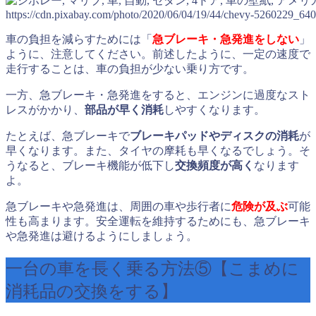
https://cdn.pixabay.com/photo/2020/06/04/19/44/chevy-5260229_640
車の負担を減らすためには「
急ブレーキ・急発進をしない
」
ように、注意してください。前述したように、一定の速度で
走行することは、車の負担が少ない乗り方です。
一方、急ブレーキ・急発進をすると、エンジンに過度なスト
レスがかかり、
部品が早く消耗
しやすくなります。
たとえば、急ブレーキで
ブレーキパッドやディスクの消耗
が
早くなります。また、タイヤの摩耗も早くなるでしょう。そ
うなると、ブレーキ機能が低下し
交換頻度が高く
なります
よ。
急ブレーキや急発進は、周囲の車や歩行者に
危険が及ぶ
可能
性も高まります。安全運転を維持するためにも、急ブレーキ
や急発進は避けるようにしましょう。
一台の車を長く乗る方法⑤【こまめに
消耗品の交換をする】