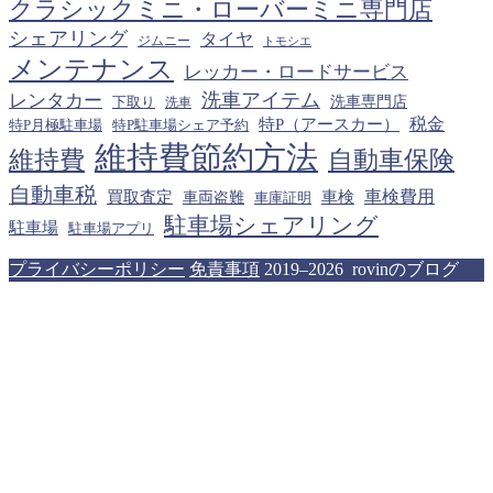
クラシックミニ・ローバーミニ専門店
シェアリング
タイヤ
ジムニー
トモシエ
メンテナンス
レッカー・ロードサービス
洗車アイテム
レンタカー
下取り
洗車専門店
洗車
税金
特P（アースカー）
特P月極駐車場
特P駐車場シェア予約
維持費節約方法
維持費
自動車保険
自動車税
車検費用
買取査定
車検
車両盗難
車庫証明
駐車場シェアリング
駐車場
駐車場アプリ
プライバシーポリシー
免責事項
2019–2026 rovinのブログ