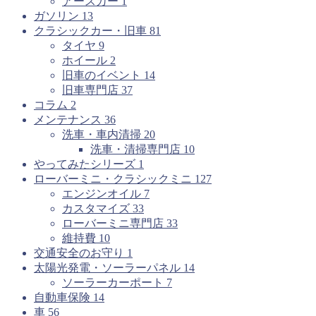
アースカー
1
ガソリン
13
クラシックカー・旧車
81
タイヤ
9
ホイール
2
旧車のイベント
14
旧車専門店
37
コラム
2
メンテナンス
36
洗車・車内清掃
20
洗車・清掃専門店
10
やってみたシリーズ
1
ローバーミニ・クラシックミニ
127
エンジンオイル
7
カスタマイズ
33
ローバーミニ専門店
33
維持費
10
交通安全のお守り
1
太陽光発電・ソーラーパネル
14
ソーラーカーポート
7
自動車保険
14
車
56