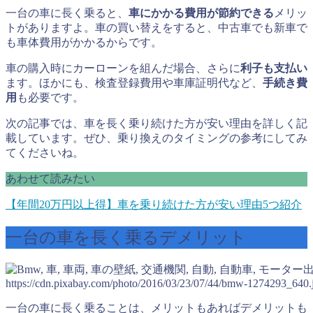
一台の車に長く乗ると、
車にかかる費用が節約できる
メリッ
トがありますよ。車の買い替えをすると、中古車でも新車で
も車体費用がかかるからです。
車の購入時にカーローンを組んだ場合、さらに
利子も支払い
ます。ほかにも、検査登録費用や車庫証明代など、
手続き費
用
も必要です。
次の記事では、車を長く乗り続けた方が安い理由を詳しく記
載しています。ぜひ、乗り換えのタイミングの参考にしてみ
てくださいね。
あわせて読みたい
【年間20万円以上得】車を乗り続けた方が安い理由5つ紹介
一台の車を長く乗るデメリット
https://cdn.pixabay.com/photo/2016/03/23/07/44/bmw-1274293_640.
一台の車に長く乗ることは、メリットもあればデメリットも