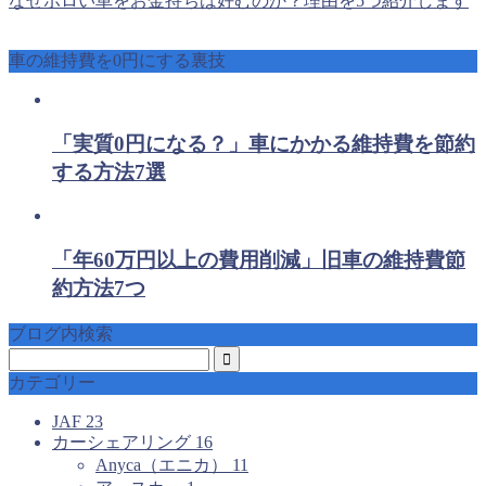
なぜボロい車をお金持ちは好むのか？理由を5つ紹介します
車の維持費を0円にする裏技
「実質0円になる？」車にかかる維持費を節約
する方法7選
「年60万円以上の費用削減」旧車の維持費節
約方法7つ
ブログ内検索
カテゴリー
JAF
23
カーシェアリング
16
Anyca（エニカ）
11