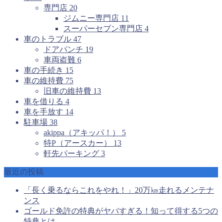
専門店
20
ジムニー専門店
11
スーパーセブン専門店
4
車のトラブル
47
ドアパンチ
19
車両盗難
6
車の手続き
15
車の維持費
75
旧車の維持費
13
車を借りる
4
車を手放す
14
駐車場
38
akippa（アキッパ！）
5
特P（アースカー）
13
軒先パーキング
3
最近の投稿
「長く乗るならこれをやれ！」20万㎞走れるメンテナ
ンス
ゴールド免許の特典がヤバすぎる！知って得する5つの
特典とは