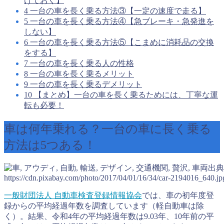
けておく】
4
一台の車を長く乗る方法③【一定の速度で走る】
5
一台の車を長く乗る方法④【急ブレーキ・急発進を
しない】
6
一台の車を長く乗る方法⑤【こまめに消耗品の交換
をする】
7
一台の車を長く乗る人の性格
8
一台の車を長く乗るメリット
9
一台の車を長く乗るデメリット
10
【まとめ】一台の車を長く乗るためには、丁寧な運
転も必要！
車は何年乗れる？一台の車に長く乗る
方法は5つある！
出典
https://cdn.pixabay.com/photo/2017/04/01/16/34/car-2194016_640.jp
一般財団法人 自動車検査登録情報協会
では、車の初年度登
録からの平均経過年数を調査しています（軽自動車は除
く）。結果、令和4年の平均経過年数は9.03年、10年前の平