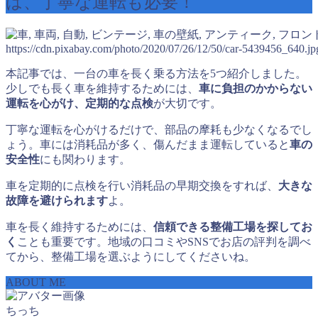
は、丁寧な運転も必要！
https://cdn.pixabay.com/photo/2020/07/26/12/50/car-5439456_640.jp
本記事では、一台の車を長く乗る方法を5つ紹介しました。
少しでも長く車を維持するためには、
車に負担のかからない
運転を心がけ、定期的な点検
が大切です。
丁寧な運転を心がけるだけで、部品の摩耗も少なくなるでし
ょう。車には消耗品が多く、傷んだまま運転していると
車の
安全性
にも関わります。
車を定期的に点検を行い消耗品の早期交換をすれば、
大きな
故障を避けられます
よ。
車を長く維持するためには、
信頼できる整備工場を探してお
く
ことも重要です。地域の口コミやSNSでお店の評判を調べ
てから、整備工場を選ぶようにしてくださいね。
ABOUT ME
ちっち