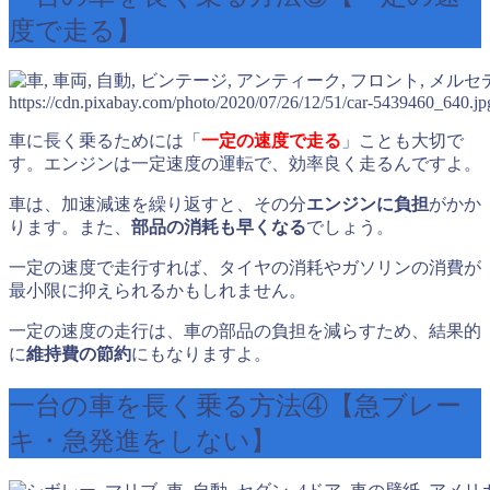
度で走る】
https://cdn.pixabay.com/photo/2020/07/26/12/51/car-5439460_640.jp
車に長く乗るためには「
一定の速度で走る
」ことも大切で
す。エンジンは一定速度の運転で、効率良く走るんですよ。
車は、加速減速を繰り返すと、その分
エンジンに負担
がかか
ります。また、
部品の消耗も早くなる
でしょう。
一定の速度で走行すれば、タイヤの消耗やガソリンの消費が
最小限に抑えられるかもしれません。
一定の速度の走行は、車の部品の負担を減らすため、結果的
に
維持費の節約
にもなりますよ。
一台の車を長く乗る方法④【急ブレー
キ・急発進をしない】