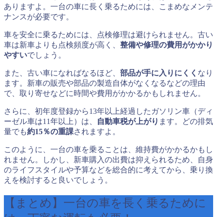
ありますよ。一台の車に長く乗るためには、こまめなメンテ
ナンスが必要です。
車を安全に乗るためには、点検修理は避けられません。古い
車は新車よりも点検頻度が高く、
整備や修理の費用がかかり
やすい
でしょう。
また、古い車になればなるほど、
部品が手に入りにくく
なり
ます。新車の販売や部品の製造自体がなくなるなどの理由
で、取り寄せなどに時間や費用がかかるかもしれません。
さらに、初年度登録から13年以上経過したガソリン車（ディ
ーゼル車は11年以上）は、
自動車税が上がり
ます。どの排気
量でも
約15％の重課
されますよ。
このように、一台の車を乗ることは、維持費がかかるかもし
れません。しかし、新車購入の出費は抑えられるため、自身
のライフスタイルや予算などを総合的に考えてから、乗り換
えを検討すると良いでしょう。
【まとめ】一台の車を長く乗るために