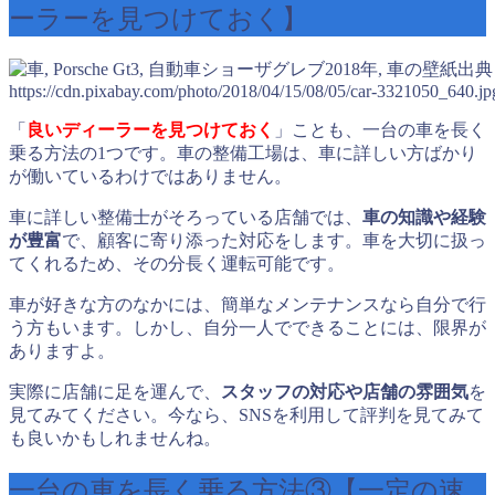
ーラーを見つけておく】
出典
https://cdn.pixabay.com/photo/2018/04/15/08/05/car-3321050_640.jp
「
良いディーラーを見つけておく
」ことも、一台の車を長く
乗る方法の1つです。車の整備工場は、車に詳しい方ばかり
が働いているわけではありません。
車に詳しい整備士がそろっている店舗では、
車の知識や経験
が豊富
で、顧客に寄り添った対応をします。車を大切に扱っ
てくれるため、その分長く運転可能です。
車が好きな方のなかには、簡単なメンテナンスなら自分で行
う方もいます。しかし、自分一人でできることには、限界が
ありますよ。
実際に店舗に足を運んで、
スタッフの対応や店舗の雰囲気
を
見てみてください。今なら、SNSを利用して評判を見てみて
も良いかもしれませんね。
一台の車を長く乗る方法③【一定の速