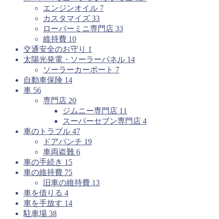
エンジンオイル
7
カスタマイズ
33
ローバーミニ専門店
33
維持費
10
交通安全のお守り
1
太陽光発電・ソーラーパネル
14
ソーラーカーポート
7
自動車保険
14
車
56
専門店
20
ジムニー専門店
11
スーパーセブン専門店
4
車のトラブル
47
ドアパンチ
19
車両盗難
6
車の手続き
15
車の維持費
75
旧車の維持費
13
車を借りる
4
車を手放す
14
駐車場
38