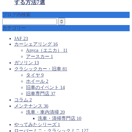
する方法7選
ブログ内検索
カテゴリー
JAF
23
カーシェアリング
16
Anyca（エニカ）
11
アースカー
1
ガソリン
13
クラシックカー・旧車
81
タイヤ
9
ホイール
2
旧車のイベント
14
旧車専門店
37
コラム
2
メンテナンス
36
洗車・車内清掃
20
洗車・清掃専門店
10
やってみたシリーズ
1
ローバーミニ・クラシックミニ
127