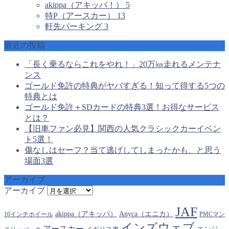
akippa（アキッパ！）
5
特P（アースカー）
13
軒先パーキング
3
最近の投稿
「長く乗るならこれをやれ！」20万㎞走れるメンテナ
ンス
ゴールド免許の特典がヤバすぎる！知って得する5つの
特典とは
ゴールド免許＋SDカードの特典3選！お得なサービス
とは？
【旧車ファン必見】関西の人気クラシックカーイベン
ト5選！
傷なしはセーフ？当て逃げしてしまったかも、と思う
場面3選
アーカイブ
アーカイブ
JAF
akippa（アキッパ）
Anyca（エニカ）
10インチホイール
PMCマン
インズウェブ
アースカー