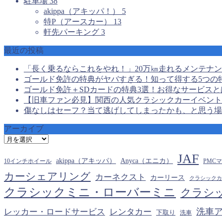
駐車場
38
akippa（アキッパ！）
5
特P（アースカー）
13
軒先パーキング
3
最近の投稿
「長く乗るならこれをやれ！」20万㎞走れるメンテナ
ゴールド免許の特典がヤバすぎる！知って得する5つの
ゴールド免許＋SDカードの特典3選！お得なサービスと
【旧車ファン必見】関西の人気クラシックカーイベント
傷なしはセーフ？当て逃げしてしまったかも、と思う場
アーカイブ
ア
ー
JAF
カ
akippa（アキッパ）
Anyca（エニカ）
10インチホイール
PMC
イ
カーシェアリング
カーネクスト
カーリース
クラシックカ
ブ
クラシックミニ・ローバーミニ
クラシ
洗車
レッカー・ロードサービス
レンタカー
下取り
洗車