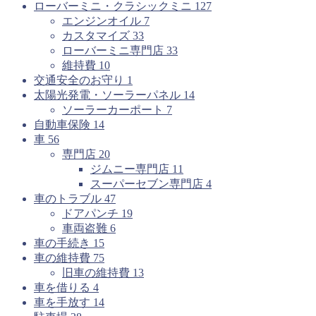
ローバーミニ・クラシックミニ
127
エンジンオイル
7
カスタマイズ
33
ローバーミニ専門店
33
維持費
10
交通安全のお守り
1
太陽光発電・ソーラーパネル
14
ソーラーカーポート
7
自動車保険
14
車
56
専門店
20
ジムニー専門店
11
スーパーセブン専門店
4
車のトラブル
47
ドアパンチ
19
車両盗難
6
車の手続き
15
車の維持費
75
旧車の維持費
13
車を借りる
4
車を手放す
14