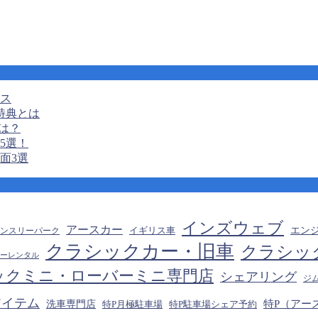
ンス
特典とは
は？
5選！
面3選
インズウェブ
アースカー
エン
マンスリーパーク
イギリス車
クラシックカー・旧車
クラシッ
ーレンタル
ックミニ・ローバーミニ専門店
シェアリング
ジ
アイテム
特P（アー
洗車専門店
特P月極駐車場
特P駐車場シェア予約