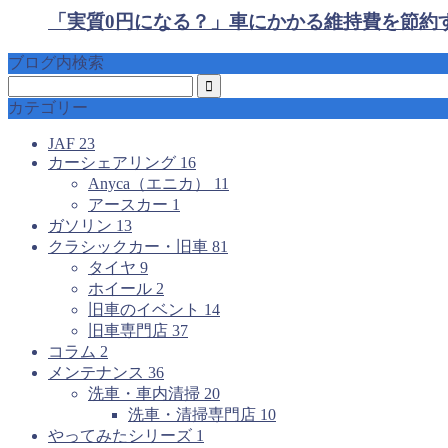
「実質0円になる？」車にかかる維持費を節約
ブログ内検索
カテゴリー
JAF
23
カーシェアリング
16
Anyca（エニカ）
11
アースカー
1
ガソリン
13
クラシックカー・旧車
81
タイヤ
9
ホイール
2
旧車のイベント
14
旧車専門店
37
コラム
2
メンテナンス
36
洗車・車内清掃
20
洗車・清掃専門店
10
やってみたシリーズ
1