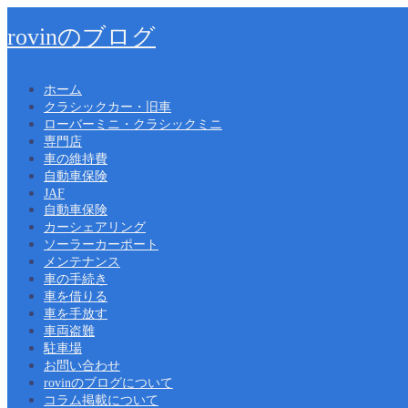
rovinのブログ
ホーム
クラシックカー・旧車
ローバーミニ・クラシックミニ
専門店
車の維持費
自動車保険
JAF
自動車保険
カーシェアリング
ソーラーカーポート
メンテナンス
車の手続き
車を借りる
車を手放す
車両盗難
駐車場
お問い合わせ
rovinのブログについて
コラム掲載について