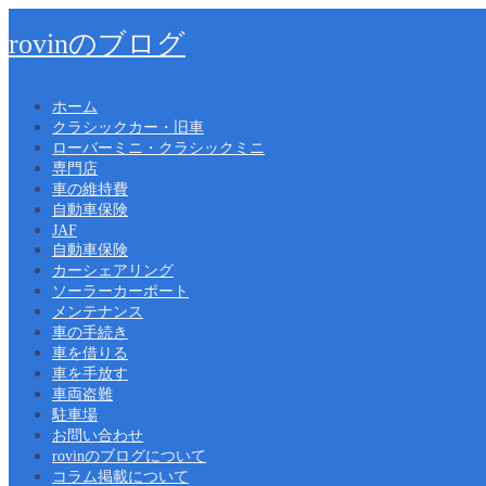
rovinのブログ
ホーム
クラシックカー・旧車
ローバーミニ・クラシックミニ
専門店
車の維持費
自動車保険
JAF
自動車保険
カーシェアリング
ソーラーカーポート
メンテナンス
車の手続き
車を借りる
車を手放す
車両盗難
駐車場
お問い合わせ
rovinのブログについて
コラム掲載について