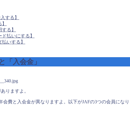
加入する】
る】
用する】
ード払いにする】
支払いする】
」と「入会金」
8__340.jpg
がありますよ。
年会費と入会金が異なりますよ。以下がJAFの3つの会員にな