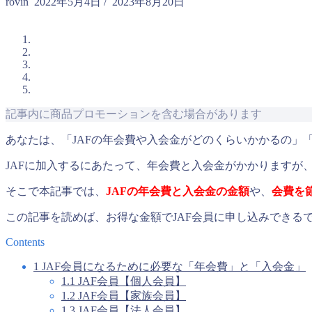
rovin
2022年5月4日
/
2023年8月20日
記事内に商品プロモーションを含む場合があります
あなたは、「JAFの年会費や入会金がどのくらいかかるの」
JAFに加入するにあたって、年会費と入会金がかかりますが
そこで本記事では、
JAFの年会費と入会金の金額
や、
会費を
この記事を読めば、お得な金額でJAF会員に申し込みできる
Contents
1
JAF会員になるために必要な「年会費」と「入会金」
1.1
JAF会員【個人会員】
1.2
JAF会員【家族会員】
1.3
JAF会員【法人会員】