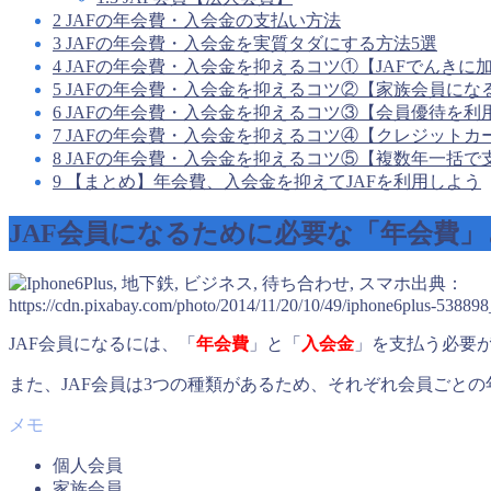
2
JAFの年会費・入会金の支払い方法
3
JAFの年会費・入会金を実質タダにする方法5選
4
JAFの年会費・入会金を抑えるコツ①【JAFでんきに
5
JAFの年会費・入会金を抑えるコツ②【家族会員にな
6
JAFの年会費・入会金を抑えるコツ③【会員優待を利
7
JAFの年会費・入会金を抑えるコツ④【クレジットカ
8
JAFの年会費・入会金を抑えるコツ⑤【複数年一括で
9
【まとめ】年会費、入会金を抑えてJAFを利用しよう
JAF会員になるために必要な「年会費
出典：
https://cdn.pixabay.com/photo/2014/11/20/10/49/iphone6plus-53889
JAF会員になるには、「
年会費
」と「
入会金
」を支払う必要
また、JAF会員は3つの種類があるため、それぞれ会員ごとの
個人会員
家族会員