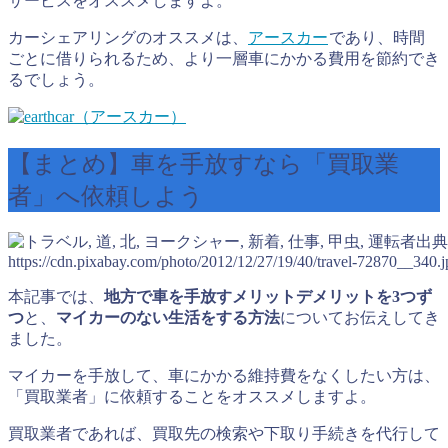
サービスをオススメしますよ。
カーシェアリングのオススメは、
アースカー
であり、時間
ごとに借りられるため、より一層車にかかる費用を節約でき
るでしょう。
【まとめ】車を手放すなら「買取業
者」へ依頼しよう
出典
https://cdn.pixabay.com/photo/2012/12/27/19/40/travel-72870__340.j
本記事では、
地方で車を手放すメリットデメリットを3つず
つ
と、
マイカーのない生活をする方法
についてお伝えしてき
ました。
マイカーを手放して、車にかかる維持費をなくしたい方は、
「買取業者」に依頼することをオススメしますよ。
買取業者であれば、買取先の検索や下取り手続きを代行して