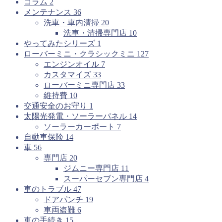
コラム
2
メンテナンス
36
洗車・車内清掃
20
洗車・清掃専門店
10
やってみたシリーズ
1
ローバーミニ・クラシックミニ
127
エンジンオイル
7
カスタマイズ
33
ローバーミニ専門店
33
維持費
10
交通安全のお守り
1
太陽光発電・ソーラーパネル
14
ソーラーカーポート
7
自動車保険
14
車
56
専門店
20
ジムニー専門店
11
スーパーセブン専門店
4
車のトラブル
47
ドアパンチ
19
車両盗難
6
車の手続き
15