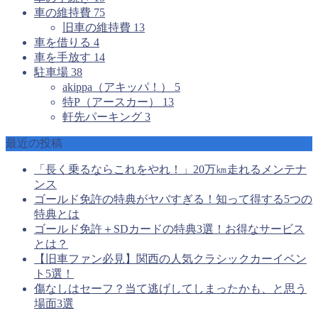
車の維持費
75
旧車の維持費
13
車を借りる
4
車を手放す
14
駐車場
38
akippa（アキッパ！）
5
特P（アースカー）
13
軒先パーキング
3
最近の投稿
「長く乗るならこれをやれ！」20万㎞走れるメンテナ
ンス
ゴールド免許の特典がヤバすぎる！知って得する5つの
特典とは
ゴールド免許＋SDカードの特典3選！お得なサービス
とは？
【旧車ファン必見】関西の人気クラシックカーイベン
ト5選！
傷なしはセーフ？当て逃げしてしまったかも、と思う
場面3選