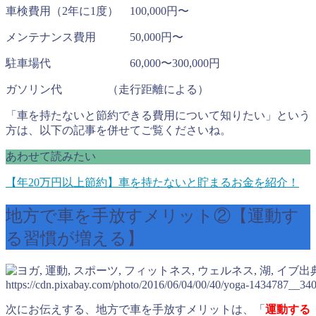
車検費用（2年に1度） 100,000円〜
メンテナンス費用 50,000円〜
駐車場代 60,000〜300,000円
ガソリン代 （走行距離による）
「車を持たないと節約できる費用について知りたい」という
方は、以下の記事を併せてご覧くださいね。
あわせて読みたい
【年20万円以上節約】車を持たないと貯まるお金を紹介！
地方で車を手放すメリット②【運動す
る習慣が増える】
出
https://cdn.pixabay.com/photo/2016/06/04/00/40/yoga-1434787__340
次にお伝えする、地方で車を手放すメリットは、「
運動する