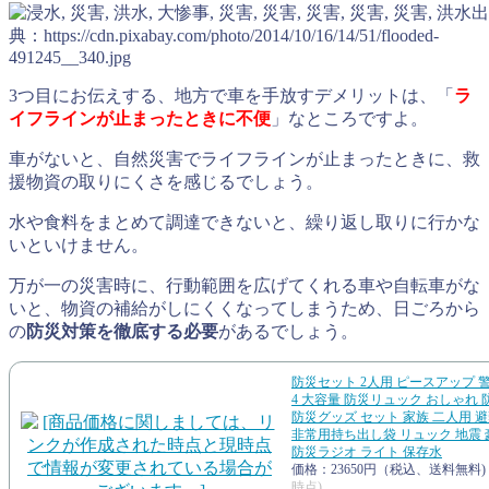
出
典：https://cdn.pixabay.com/photo/2014/10/16/14/51/flooded-
491245__340.jpg
3つ目にお伝えする、地方で車を手放すデメリットは、「
ラ
イフラインが止まったときに不便
」なところですよ。
車がないと、自然災害でライフラインが止まったときに、救
援物資の取りにくさを感じるでしょう。
水や食料をまとめて調達できないと、繰り返し取りに行かな
いといけません。
万が一の災害時に、行動範囲を広げてくれる車や自転車がな
いと、物資の補給がしにくくなってしまうため、日ごろから
の
防災対策を徹底する必要
があるでしょう。
防災セット 2人用 ピースアップ 
4 大容量 防災リュック おしゃれ
防災グッズ セット 家族 二人用 
非常用持ち出し袋 リュック 地震 
防災ラジオ ライト 保存水
価格：23650円（税込、送料無料)
時点)