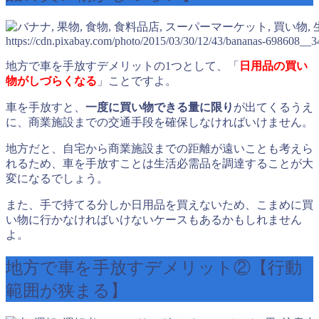
https://cdn.pixabay.com/photo/2015/03/30/12/43/bananas-698608__3
地方で車を手放すデメリットの1つとして、「
日用品の買い
物がしづらくなる
」ことですよ。
車を手放すと、
一度に買い物できる量に限り
が出てくるうえ
に、商業施設までの交通手段を確保しなければいけません。
地方だと、自宅から商業施設までの距離が遠いことも考えら
れるため、車を手放すことは生活必需品を調達することが大
変になるでしょう。
また、手で持てる分しか日用品を買えないため、こまめに買
い物に行かなければいけないケースもあるかもしれません
よ。
地方で車を手放すデメリット②【行動
範囲が狭まる】