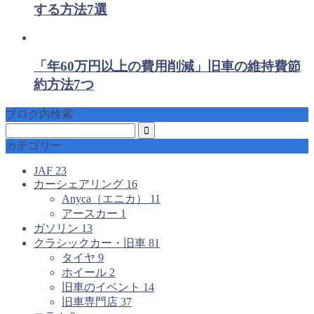
する方法7選
「年60万円以上の費用削減」旧車の維持費節
約方法7つ
ブログ内検索
カテゴリー
JAF
23
カーシェアリング
16
Anyca（エニカ）
11
アースカー
1
ガソリン
13
クラシックカー・旧車
81
タイヤ
9
ホイール
2
旧車のイベント
14
旧車専門店
37