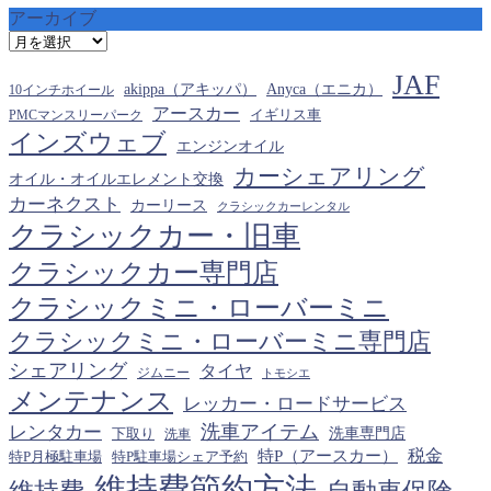
アーカイブ
ア
ー
JAF
カ
akippa（アキッパ）
Anyca（エニカ）
10インチホイール
イ
アースカー
PMCマンスリーパーク
イギリス車
ブ
インズウェブ
エンジンオイル
カーシェアリング
オイル・オイルエレメント交換
カーネクスト
カーリース
クラシックカーレンタル
クラシックカー・旧車
クラシックカー専門店
クラシックミニ・ローバーミニ
クラシックミニ・ローバーミニ専門店
シェアリング
タイヤ
ジムニー
トモシエ
メンテナンス
レッカー・ロードサービス
洗車アイテム
レンタカー
下取り
洗車専門店
洗車
税金
特P（アースカー）
特P月極駐車場
特P駐車場シェア予約
維持費節約方法