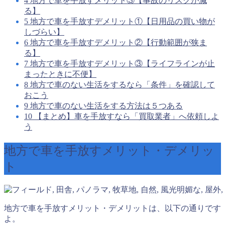
4
地方で車を手放すメリット③【事故のリスクが減
る】
5
地方で車を手放すデメリット①【日用品の買い物が
しづらい】
6
地方で車を手放すデメリット②【行動範囲が狭ま
る】
7
地方で車を手放すデメリット③【ライフラインが止
まったときに不便】
8
地方で車のない生活をするなら「条件」を確認して
おこう
9
地方で車のない生活をする方法は５つある
10
【まとめ】車を手放すなら「買取業者」へ依頼しよ
う
地方で車を手放すメリット・デメリッ
ト
地方で車を手放すメリット・デメリットは、以下の通りです
よ。