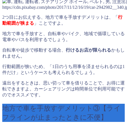
出
https://cdn.pixabay.com/photo/2017/11/12/16/19/car-2942982__340.j
2つ目にお伝えする、地方で車を手放すデメリットは、「
行
動範囲が狭まる
」ことですよ。
地方で車を手放すと、自転車やバイク、地域で循環している
電車やバスを利用するでしょう。
自転車や徒歩で移動する場合、
行けるお店が限られる
かもし
れません。
行動範囲が狭いため、「1日のうち用事を済ませられるのは1
件だけ」というケースも考えられるでしょう。
遠出をするときは、思い切って車を借りることで、お得に運
転できますよ。カーシェアリングは時間単位で利用可能です
のでオススメです。
地方で車を手放すデメリット③【ライ
フラインが止まったときに不便】