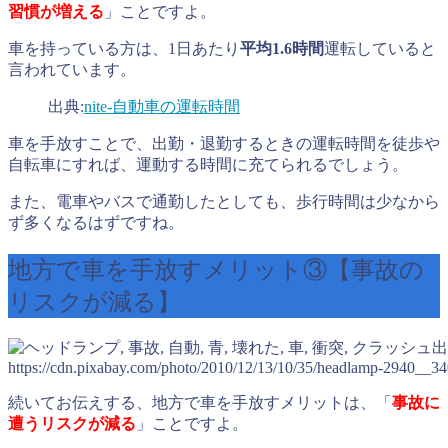
習慣が増える
」ことですよ。
車を持っている方は、1日あたり
平均1.6時間
運転していると
言われています。
出典:
nite-自動車の運転時間
車を手放すことで、出勤・退勤するときの運転時間を徒歩や
自転車にすれば、運動する時間に充てられるでしょう。
また、電車やバスで通勤したとしても、歩行時間は少なから
ず多くなるはずですね。
地方で車を手放すメリット③【事故の
リスクが減る】
出
https://cdn.pixabay.com/photo/2010/12/13/10/35/headlamp-2940__34
続いてお伝えする、地方で車を手放すメリットは、「
事故に
遭うリスクが減る
」ことですよ。