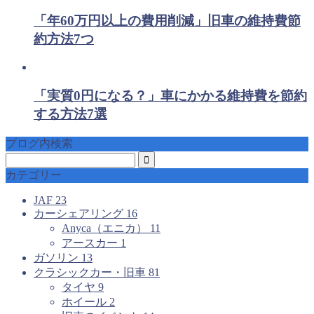
「年60万円以上の費用削減」旧車の維持費節
約方法7つ
「実質0円になる？」車にかかる維持費を節約
する方法7選
ブログ内検索
カテゴリー
JAF
23
カーシェアリング
16
Anyca（エニカ）
11
アースカー
1
ガソリン
13
クラシックカー・旧車
81
タイヤ
9
ホイール
2