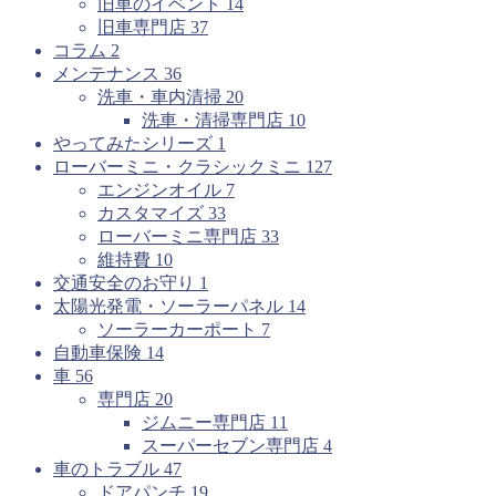
旧車のイベント
14
旧車専門店
37
コラム
2
メンテナンス
36
洗車・車内清掃
20
洗車・清掃専門店
10
やってみたシリーズ
1
ローバーミニ・クラシックミニ
127
エンジンオイル
7
カスタマイズ
33
ローバーミニ専門店
33
維持費
10
交通安全のお守り
1
太陽光発電・ソーラーパネル
14
ソーラーカーポート
7
自動車保険
14
車
56
専門店
20
ジムニー専門店
11
スーパーセブン専門店
4
車のトラブル
47
ドアパンチ
19