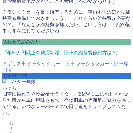
費や整備費用がかかることも考慮する必要があります。
クラシックカーを長く所有するために、車両本体のほかに維
持費も準備しておきましょう。「どれくらい維持費が必要な
の？」「なんとか維持費を抑えたい」という方は、下記の記
事も参考にしてくださいね。
あわせて読みたい
「年60万円以上の費用削減」旧車の維持費節約方法7つ
イギリス車
クラシックカー・旧車
クラシックカー・旧車専
門店
ABOUT ME
ちっち
旧車に憧れる介護福祉士ライター。BMWミニのおしゃれな
見た目から車に興味をもち、今は旧車の雰囲気に魅力を感じ
ている。いつかローバーミニで田舎道をドライブしてみた
い。