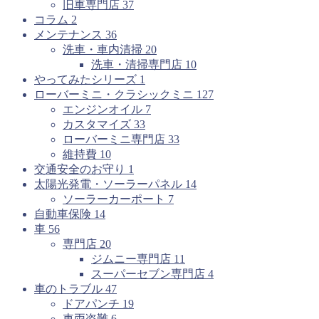
旧車専門店
37
コラム
2
メンテナンス
36
洗車・車内清掃
20
洗車・清掃専門店
10
やってみたシリーズ
1
ローバーミニ・クラシックミニ
127
エンジンオイル
7
カスタマイズ
33
ローバーミニ専門店
33
維持費
10
交通安全のお守り
1
太陽光発電・ソーラーパネル
14
ソーラーカーポート
7
自動車保険
14
車
56
専門店
20
ジムニー専門店
11
スーパーセブン専門店
4
車のトラブル
47
ドアパンチ
19
車両盗難
6