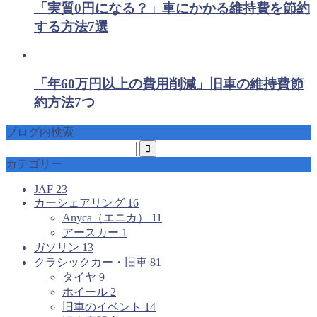
「実質0円になる？」車にかかる維持費を節約
する方法7選
「年60万円以上の費用削減」旧車の維持費節
約方法7つ
ブログ内検索
カテゴリー
JAF
23
カーシェアリング
16
Anyca（エニカ）
11
アースカー
1
ガソリン
13
クラシックカー・旧車
81
タイヤ
9
ホイール
2
旧車のイベント
14