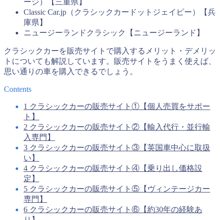
ージ）【三重県】
Classic Car.jp（クラシックカードットジェイピー）【兵
庫県】
ニュージーランドクラシック【ニュージーランド】
クラシックカーを販売サイトで購入するメリット・デメリッ
トについても解説しています。販売サイトをうまく使えば、
思い通りの車を購入できるでしょう。
Contents
1
クラシックカーの販売サイト①【個人売買をサポー
ト】
2
クラシックカーの販売サイト②【輸入代行・並行輸
入専門】
3
クラシックカーの販売サイト③【英国車中心に取扱
い】
4
クラシックカーの販売サイト④【乗り出し価格設
定】
5
クラシックカーの販売サイト⑤【ヴィンテージカー
専門】
6
クラシックカーの販売サイト⑥【約30年の経験あ
り】