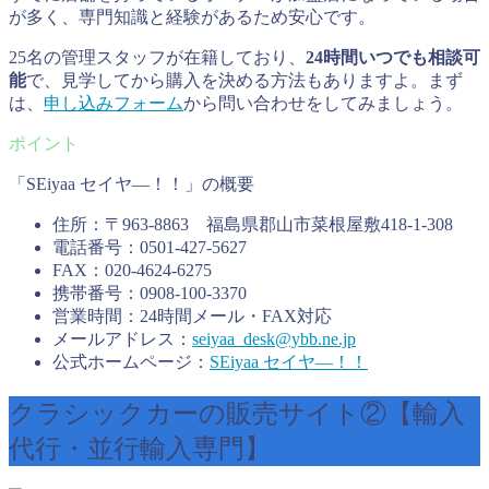
が多く、専門知識と経験があるため安心です。
25名の管理スタッフが在籍しており、
24時間いつでも相談可
能
で、見学してから購入を決める方法もありますよ。まず
は、
申し込みフォーム
から問い合わせをしてみましょう。
「SEiyaa セイヤ―！！」の概要
住所：〒963-8863 福島県郡山市菜根屋敷418-1-308
電話番号：0501-427-5627
FAX：020-4624-6275
携帯番号：0908-100-3370
営業時間：24時間メール・FAX対応
メールアドレス：
seiyaa_desk@ybb.ne.jp
公式ホームページ：
SEiyaa セイヤ―！！
クラシックカーの販売サイト②【輸入
代行・並行輸入専門】