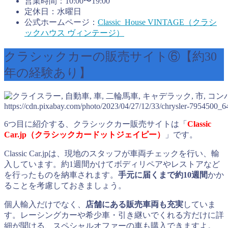
営業時間：10:00〜19:00
定休日：水曜日
公式ホームページ：
Classic House VINTAGE（クラシ
ックハウス ヴィンテージ）
クラシックカーの販売サイト⑥【約30
年の経験あり】
https://cdn.pixabay.com/photo/2023/04/27/12/33/chrysler-7954500_6
6つ目に紹介する、クラシックカー販売サイトは「
Classic
Car.jp（クラシックカードットジェイピー）
」です。
Classic Car.jpは、現地のスタッフが車両チェックを行い、輸
入しています。約1週間かけてボディリペアやレストアなど
を行ったものを納車されます。
手元に届くまで約10週間
かか
ることを考慮しておきましょう。
個人輸入だけでなく、
店舗にある販売車両も充実
していま
す。レーシングカーや希少車・引き継いでくれる方だけに詳
細が聞ける、スペシャルオファーの車も購入できますよ。