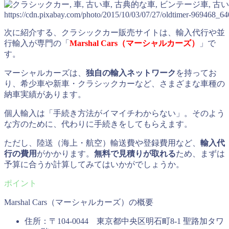
https://cdn.pixabay.com/photo/2015/10/03/07/27/oldtimer-969468_64
次に紹介する、クラシックカー販売サイトは、輸入代行や並
行輸入が専門の「
Marshal Cars（マーシャルカーズ）
」で
す。
マーシャルカーズは、
独自の輸入ネットワーク
を持ってお
り、希少車や新車・クラシックカーなど、さまざまな車種の
納車実績があります。
個人輸入は「手続き方法がイマイチわからない」。そのよう
な方のために、代わりに手続きをしてもらえます。
ただし、陸送（海上・航空）輸送費や登録費用など、
輸入代
行の費用
がかかります。
無料で見積りが取れる
ため、まずは
予算に合うか計算してみてはいかがでしょうか。
Marshal Cars（マーシャルカーズ）の概要
住所：〒104-0044 東京都中央区明石町8-1 聖路加タワ