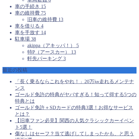
車の手続き
15
車の維持費
75
旧車の維持費
13
車を借りる
4
車を手放す
14
駐車場
38
akippa（アキッパ！）
5
特P（アースカー）
13
軒先パーキング
3
最近の投稿
「長く乗るならこれをやれ！」20万㎞走れるメンテナ
ンス
ゴールド免許の特典がヤバすぎる！知って得する5つの
特典とは
ゴールド免許＋SDカードの特典3選！お得なサービス
とは？
【旧車ファン必見】関西の人気クラシックカーイベン
ト5選！
傷なしはセーフ？当て逃げしてしまったかも、と思う