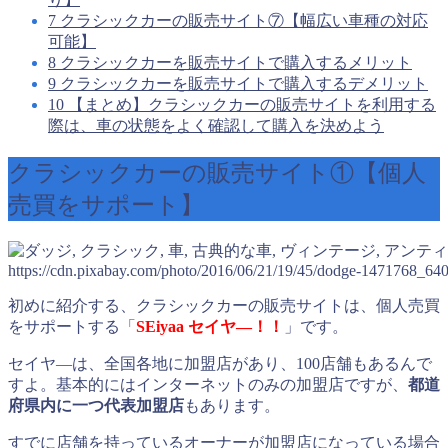
7
クラシックカーの販売サイト⑦【幅広い車種の対応
可能】
8
クラシックカーを販売サイトで購入するメリット
9
クラシックカーを販売サイトで購入するデメリット
10
【まとめ】クラシックカーの販売サイトを利用する
際は、車の状態をよく確認して購入を決めよう
クラシックカーの販売サイト①【個人
売買をサポート】
https://cdn.pixabay.com/photo/2016/06/21/19/45/dodge-1471768_640
初めに紹介する、クラシックカーの販売サイトは、個人売買
をサポートする「
SEiyaa セイヤ―！！
」です。
セイヤ―は、全国各地に加盟店があり、100店舗もあるんで
すよ。基本的にはインターネットのみの加盟店ですが、
都道
府県内に一つ代表加盟店
もあります。
すでに店舗を持っているオーナーが加盟店になっている場合