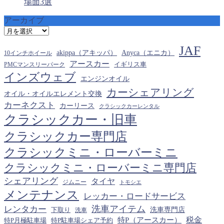
場面3選
アーカイブ
ア
ー
JAF
カ
akippa（アキッパ）
Anyca（エニカ）
10インチホイール
イ
アースカー
PMCマンスリーパーク
イギリス車
ブ
インズウェブ
エンジンオイル
カーシェアリング
オイル・オイルエレメント交換
カーネクスト
カーリース
クラシックカーレンタル
クラシックカー・旧車
クラシックカー専門店
クラシックミニ・ローバーミニ
クラシックミニ・ローバーミニ専門店
シェアリング
タイヤ
ジムニー
トモシエ
メンテナンス
レッカー・ロードサービス
洗車アイテム
レンタカー
下取り
洗車専門店
洗車
税金
特P（アースカー）
特P月極駐車場
特P駐車場シェア予約