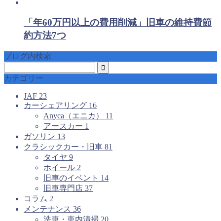
「年60万円以上の費用削減」旧車の維持費節
約方法7つ
ブログ内検索
カテゴリー
JAF
23
カーシェアリング
16
Anyca（エニカ）
11
アースカー
1
ガソリン
13
クラシックカー・旧車
81
タイヤ
9
ホイール
2
旧車のイベント
14
旧車専門店
37
コラム
2
メンテナンス
36
洗車・車内清掃
20