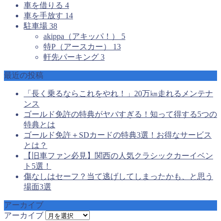
車を借りる
4
車を手放す
14
駐車場
38
akippa（アキッパ！）
5
特P（アースカー）
13
軒先パーキング
3
最近の投稿
「長く乗るならこれをやれ！」20万㎞走れるメンテナ
ンス
ゴールド免許の特典がヤバすぎる！知って得する5つの
特典とは
ゴールド免許＋SDカードの特典3選！お得なサービス
とは？
【旧車ファン必見】関西の人気クラシックカーイベン
ト5選！
傷なしはセーフ？当て逃げしてしまったかも、と思う
場面3選
アーカイブ
アーカイブ