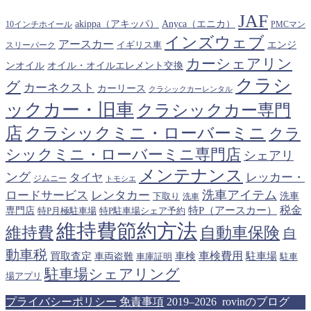
JAF
akippa（アキッパ）
Anyca（エニカ）
10インチホイール
PMCマン
インズウェブ
アースカー
エンジ
スリーパーク
イギリス車
カーシェアリン
オイル・オイルエレメント交換
ンオイル
クラシ
グ
カーネクスト
カーリース
クラシックカーレンタル
ックカー・旧車
クラシックカー専門
クラシックミニ・ローバーミニ
店
クラ
シックミニ・ローバーミニ専門店
シェアリ
メンテナンス
ング
タイヤ
レッカー・
ジムニー
トモシエ
洗車アイテム
ロードサービス
レンタカー
下取り
洗車
洗車
税金
特P（アースカー）
専門店
特P月極駐車場
特P駐車場シェア予約
維持費節約方法
維持費
自動車保険
自
動車税
車検費用
買取査定
車検
駐車場
車両盗難
駐車
車庫証明
駐車場シェアリング
場アプリ
プライバシーポリシー
免責事項
2019–2026 rovinのブログ