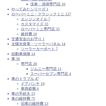
洗車・清掃専門店
10
やってみたシリーズ
1
ローバーミニ・クラシックミニ
127
エンジンオイル
7
カスタマイズ
33
ローバーミニ専門店
33
維持費
10
交通安全のお守り
1
太陽光発電・ソーラーパネル
14
ソーラーカーポート
7
自動車保険
14
車
56
専門店
20
ジムニー専門店
11
スーパーセブン専門店
4
車のトラブル
47
ドアパンチ
19
車両盗難
6
車の手続き
15
車の維持費
75
旧車の維持費
13