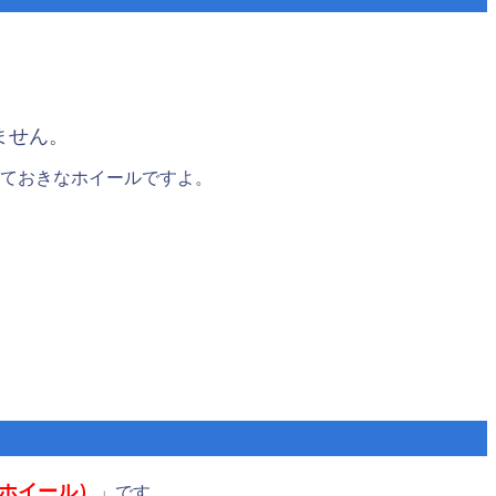
ません。
っておきなホイールですよ。
グホイール）
」です。