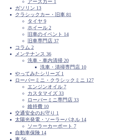
アースカー
1
ガソリン
13
クラシックカー・旧車
81
タイヤ
9
ホイール
2
旧車のイベント
14
旧車専門店
37
コラム
2
メンテナンス
36
洗車・車内清掃
20
洗車・清掃専門店
10
やってみたシリーズ
1
ローバーミニ・クラシックミニ
127
エンジンオイル
7
カスタマイズ
33
ローバーミニ専門店
33
維持費
10
交通安全のお守り
1
太陽光発電・ソーラーパネル
14
ソーラーカーポート
7
自動車保険
14
車
56