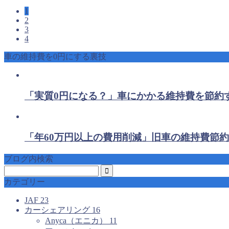
1
2
3
4
車の維持費を0円にする裏技
「実質0円になる？」車にかかる維持費を節約
「年60万円以上の費用削減」旧車の維持費節約
ブログ内検索
カテゴリー
JAF
23
カーシェアリング
16
Anyca（エニカ）
11