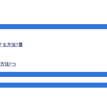
する方法7選
方法7つ