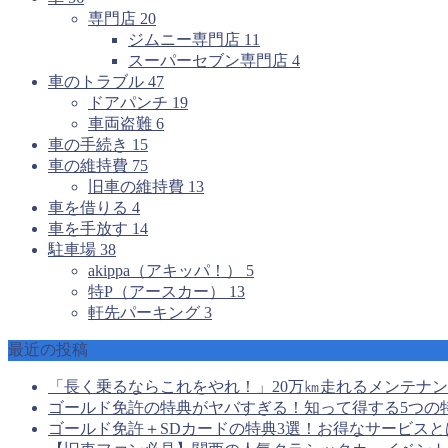
専門店
20
ジムニー専門店
11
スーパーセブン専門店
4
車のトラブル
47
ドアパンチ
19
車両盗難
6
車の手続き
15
車の維持費
75
旧車の維持費
13
車を借りる
4
車を手放す
14
駐車場
38
akippa（アキッパ！）
5
特P（アースカー）
13
軒先パーキング
3
最近の投稿
「長く乗るならこれをやれ！」20万㎞走れるメンテナ
ゴールド免許の特典がヤバすぎる！知って得する5つの
ゴールド免許＋SDカードの特典3選！お得なサービスと