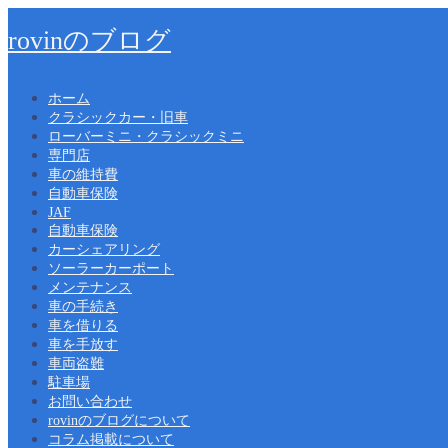
rovinのブログ
ホーム
クラシックカー・旧車
ローバーミニ・クラシックミニ
専門店
車の維持費
自動車保険
JAF
自動車保険
カーシェアリング
ソーラーカーポート
メンテナンス
車の手続き
車を借りる
車を手放す
車両盗難
駐車場
お問い合わせ
rovinのブログについて
コラム掲載について