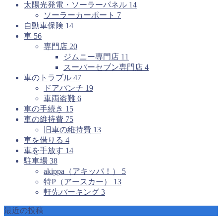
太陽光発電・ソーラーパネル
14
ソーラーカーポート
7
自動車保険
14
車
56
専門店
20
ジムニー専門店
11
スーパーセブン専門店
4
車のトラブル
47
ドアパンチ
19
車両盗難
6
車の手続き
15
車の維持費
75
旧車の維持費
13
車を借りる
4
車を手放す
14
駐車場
38
akippa（アキッパ！）
5
特P（アースカー）
13
軒先パーキング
3
最近の投稿