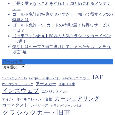
「長く乗るならこれをやれ！」20万㎞走れるメンテナ
ンス
ゴールド免許の特典がヤバすぎる！知って得する5つの
特典とは
ゴールド免許＋SDカードの特典3選！お得なサービス
とは？
【旧車ファン必見】関西の人気クラシックカーイベン
ト5選！
傷なしはセーフ？当て逃げしてしまったかも、と思う
場面3選
アーカイブ
ア
ー
JAF
カ
akippa（アキッパ）
Anyca（エニカ）
10インチホイール
イ
アースカー
PMCマンスリーパーク
イギリス車
ブ
インズウェブ
エンジンオイル
カーシェアリング
オイル・オイルエレメント交換
カーネクスト
カーリース
クラシックカーレンタル
クラシックカー・旧車