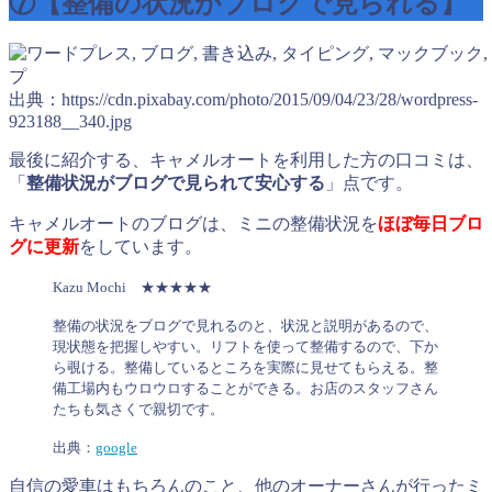
⑦【整備の状況がブログで見られる】
出典：https://cdn.pixabay.com/photo/2015/09/04/23/28/wordpress-
923188__340.jpg
最後に紹介する、キャメルオートを利用した方の口コミは、
「
整備状況がブログで見られて安心する
」点です。
キャメルオートのブログは、ミニの整備状況を
ほぼ毎日ブロ
グに更新
をしています。
Kazu Mochi ★★★★★
整備の状況をブログで見れるのと、状況と説明があるので、
現状態を把握しやすい。リフトを使って整備するので、下か
ら覗ける。整備しているところを実際に見せてもらえる。整
備工場内もウロウロすることができる。お店のスタッフさん
たちも気さくで親切です。
出典：
google
自信の愛車はもちろんのこと、他のオーナーさんが行ったミ