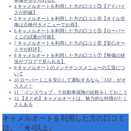
整備を任せられる】
4
キャメルオートを利用した方の口コミ③【アドバイ
スが的確】
5
キャメルオートを利用した方の口コミ④【オイル交
換は点検付きメニューでお得】
6
キャメルオートを利用した方の口コミ⑤【ローバー
ミニの試乗が可能】
7
キャメルオートを利用した方の口コミ⑥【安心オー
トマが好評】
8
キャメルオートを利用した方の口コミ⑦【整備の状
況がブログで見られる】
9
キャメルオートのメンテナンスメニューの工賃につ
いて
10
ローバーミニを安心して運転するなら「JAF」がオ
ススメ！
11
「インズウェブ」で自動車保険の比較をしておこう
12
【まとめ】キャメルオートは、魅力的な特徴がたく
さんある
キャメルオートを利用した方の口コミ
は、「★4以上」