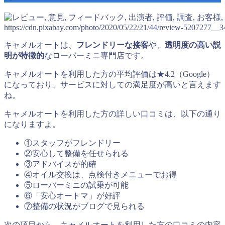
https://cdn.pixabay.com/photo/2020/05/22/21/44/review-5207277__3
キャメルオートは、
フレンドリーな接客
や、
透明度の高い説
明が特徴的
なローバーミニ専門店です。
キャメルオートを利用した方の平均評価は★4.2（Google）
になっており、サービスに対しての満足度が高いと言えます
ね。
キャメルオートを利用した方の詳しい口コミは、以下の通り
になりますよ。
①スタッフがフレンドリー
②安心して整備を任せられる
③アドバイスが的確
④オイル交換は、点検付きメニューでお得
⑤ローバーミニの試乗が可能
⑥「安心オートマ」が好評
⑦整備の状況がブログで見られる
次の項目から、キャメルオートを利用した方の口コミの内容