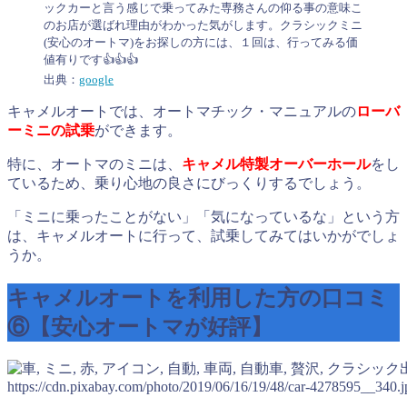
ックカーと言う感じで乗ってみた専務さんの仰る事の意味こ
のお店が選ばれ理由がわかった気がします。
クラシックミニ
(安心のオートマ)をお探しの方には、１回は、行ってみる価
値有りです👍👍👍
出典：
google
キャメルオートでは、オートマチック・マニュアルの
ローバ
ーミニの試乗
ができます。
特に、オートマのミニは、
キャメル特製オーバーホール
をし
ているため、乗り心地の良さにびっくりするでしょう。
「ミニに乗ったことがない」「気になっているな」という方
は、キャメルオートに行って、試乗してみてはいかがでしょ
うか。
キャメルオートを利用した方の口コミ
⑥【安心オートマが好評】
https://cdn.pixabay.com/photo/2019/06/16/19/48/car-4278595__340.j