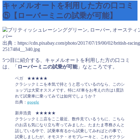
キャメルオートを利用した方の口コミ
⑤【ローバーミニの試乗が可能】
出典：https://cdn.pixabay.com/photo/2017/07/19/00/02/british-racing
2517484__340.jpg
5つ目に紹介する、キャメルオートを利用した方の口コミ
は、「
ローバーミニの試乗が可能
」なところです。
ベガ ★★★★★
クラシックミニを本気で持とうと思っているのなら、このシ
ョップは大変オススメです。
特にAT車をお考えの方は1度訪
れて試乗車に乗ってみては如何でしょうか？
出典：
google
新井浩貴 ★★★★★
クラシックミニ店をここ最近、数件見ているうちに、こちら
のお店も気になり立ち寄ってみました。
たまたま専務さんと
話している中で、試乗車有るから試乗してみればとの事で、
試乗しましたが、オモステ・オモブレーキと、これぞクラシ