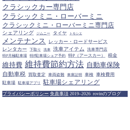
クラシックカー専門店
クラシックミニ・ローバーミニ
クラシックミニ・ローバーミニ専門店
シェアリング
タイヤ
ジムニー
トモシエ
メンテナンス
レッカー・ロードサービス
洗車アイテム
レンタカー
下取り
洗車専門店
洗車
税金
特P（アースカー）
特P月極駐車場
特P駐車場シェア予約
維持費節約方法
維持費
自動車保険
自動車税
車検費用
買取査定
車検
車両盗難
車庫証明
駐車場シェアリング
駐車場
駐車場アプリ
プライバシーポリシー
免責事項
2019–2026 rovinのブログ