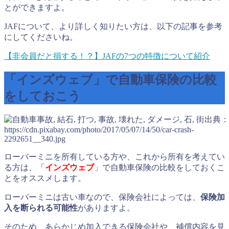
とができますよ。
JAFについて、より詳しく知りたい方は、以下の記事を参考
にしてくださいね。
【非会員だと損する！？】JAFの7つの特徴について紹介
「インズウェブ」で自動車保険の比較
をしておこう
出典：
https://cdn.pixabay.com/photo/2017/05/07/14/50/car-crash-
2292651__340.jpg
ローバーミニを所有している方や、これから所有を考えてい
る方は、「
インズウェブ
」で自動車保険の比較をしておくこ
とをオススメします。
ローバーミニは古い車なので、保険会社によっては、
保険加
入を断られる可能性
がありますよ。
そのため、あらかじめ加入できる保険会社や、補償内容を見