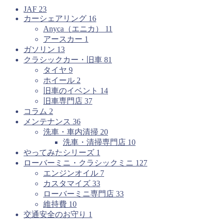
JAF
23
カーシェアリング
16
Anyca（エニカ）
11
アースカー
1
ガソリン
13
クラシックカー・旧車
81
タイヤ
9
ホイール
2
旧車のイベント
14
旧車専門店
37
コラム
2
メンテナンス
36
洗車・車内清掃
20
洗車・清掃専門店
10
やってみたシリーズ
1
ローバーミニ・クラシックミニ
127
エンジンオイル
7
カスタマイズ
33
ローバーミニ専門店
33
維持費
10
交通安全のお守り
1