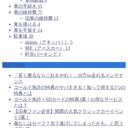
車両盗難
6
車の手続き
15
車の維持費
75
旧車の維持費
13
車を借りる
4
車を手放す
14
駐車場
38
akippa（アキッパ！）
5
特P（アースカー）
13
軒先パーキング
3
最近の投稿
「長く乗るならこれをやれ！」20万㎞走れるメンテナ
ンス
ゴールド免許の特典がヤバすぎる！知って得する5つの
特典とは
ゴールド免許＋SDカードの特典3選！お得なサービス
とは？
【旧車ファン必見】関西の人気クラシックカーイベン
ト5選！
傷なしはセーフ？当て逃げしてしまったかも、と思う