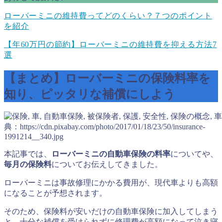
ローバーミニの維持費ってどのくらい？７つのポイント
を紹介
【年60万円の節約】ローバーミニの維持費を抑える方法7
選
【まとめ】ローバーミニの保険料率を
知り、ピッタリな補償にしよう
典：https://cdn.pixabay.com/photo/2017/01/18/23/50/insurance-
1991214__340.jpg
本記事では、
ローバーミニの自動車保険の料率
についてや、
毎月の保険料
についてお伝えしてきました。
ローバーミニは事故修理にかかる費用が、現代車よりも高額
になることが予想されます。
そのため、保険料が安いだけの自動車保険に加入してしまう
と、十分な補償を受けられずに修理費が高額になって泣き寝