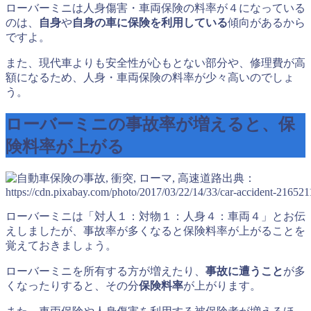
ローバーミニは人身傷害・車両保険の料率が４になっている
のは、
自身
や
自身の車に保険を利用している
傾向があるから
ですよ。
また、現代車よりも安全性が心もとない部分や、修理費が高
額になるため、人身・車両保険の料率が少々高いのでしょ
う。
ローバーミニの事故率が増えると、保
険料率が上がる
出典：
https://cdn.pixabay.com/photo/2017/03/22/14/33/car-accident-21652
ローバーミニは「対人１：対物１：人身４：車両４」とお伝
えしましたが、事故率が多くなると保険料率が上がることを
覚えておきましょう。
ローバーミニを所有する方が増えたり、
事故に遭うこと
が多
くなったりすると、その分
保険料率
が上がります。