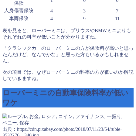
1
6
6
保険
人身傷害保険
4
3
7
車両保険
4
9
11
表を見ると、ローバーミニは、プリウスやBMWミニよりも
それぞれの料率が低いことが分かりますね。
「クラシックカーのローバーミニの方が保険料が高いと思っ
たんだけど、なんでかな」と思った方もいるかもしれませ
ん。
次の項目では、なぜローバーミニの料率の方が低いのか解説
していきますね。
ローバーミニの自動車保険料率が低い
ワケ
出典：https://cdn.pixabay.com/photo/2018/07/11/23/54/ruble-
3532276__340.jpg