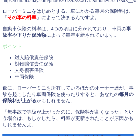
https://cdn.pixabay.com/photo/2018/03/24/17/58/money-3257343__3
ローバーミニをはじめとする、車にかかる毎月の保険料は、
「
その車の料率
」によって決まるんですよ。
自動車保険の料率は、4つの項目に分かれており、車両の
事
故率
や
下りた保険額
によって毎年更新されています。
対人賠償責任保険
対物賠償責任保険
人身傷害保険
車両保険
仮に、ローバーミニを所有しているほかのオーナー達が、事
故を起こしたり車両保険を使ったりすると、あなたの
毎月の
保険料が上がる
かもしれません。
「無事故で等級が上がったのに、保険料が高くなった」とい
う場合は、もしかしたら、料率が更新されたことが原因かも
しれませんよ。