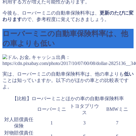
利用する方が増えた可能性があります。
今後も、ローバーミニの自動車保険料率は、
更新のたびに変
わります
ので、参考程度に覚えておきましょう。
ローバーミニの自動車保険料率は、他
の車よりも低い
出典：
https://cdn.pixabay.com/photo/2017/10/07/00/08/dollar-2825136__34
実は、ローバーミニの自動車保険料率は、他の車よりも
低い
ことは知っていますか。以下のがほかの車との比較表です
よ。
【比較】ローバーミニとほかの車の自動車保険料率
トヨタプリウ
ローバーミニ
BMWミニ
ス
対人賠償責任
1
3
7
保険
対物賠償責任