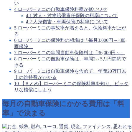
い
4
ローバーミニの自動車保険料率が低いワケ
4.1
対人・対物賠償責任保険の料率について
4.2
人身傷害・車両保険の料率について
5
ローバーミニの事故率が増えると、保険料率が上が
る
6
ローバーミニの保険料の相場は「毎月3,000円～+車
両保険」
7
ローバーミニの年間自動車保険料は「36,000円～」
8
ローバーミニの自動車保険は、年間2～5万円節約で
きる
9
ローバーミニは自動車保険を含めて、年間20万円以
上の維持費がかかる
10
【まとめ】ローバーミニの保険料率を知り、ピッタ
リな補償にしよう
毎月の自動車保険にかかる費用は「料
率」で決まる