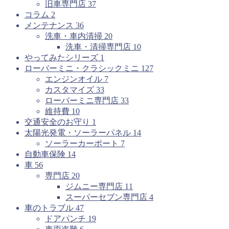
旧車専門店
37
コラム
2
メンテナンス
36
洗車・車内清掃
20
洗車・清掃専門店
10
やってみたシリーズ
1
ローバーミニ・クラシックミニ
127
エンジンオイル
7
カスタマイズ
33
ローバーミニ専門店
33
維持費
10
交通安全のお守り
1
太陽光発電・ソーラーパネル
14
ソーラーカーポート
7
自動車保険
14
車
56
専門店
20
ジムニー専門店
11
スーパーセブン専門店
4
車のトラブル
47
ドアパンチ
19