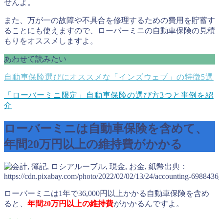
せんよ。
また、万が一の故障や不具合を修理するための費用を貯蓄す
ることにも使えますので、ローバーミニの自動車保険の見積
もりをオススメしますよ。
あわせて読みたい
自動車保険選びにオススメな「インズウェブ」の特徴5選
「ローバーミニ限定」自動車保険の選び方3つと事例を紹
介
ローバーミニは自動車保険を含めて、
年間20万円以上の維持費がかかる
出典：
https://cdn.pixabay.com/photo/2022/02/02/13/24/accounting-698843
ローバーミニは1年で36,000円以上かかる自動車保険を含め
ると、
年間20万円以上の維持費
がかかるんですよ。