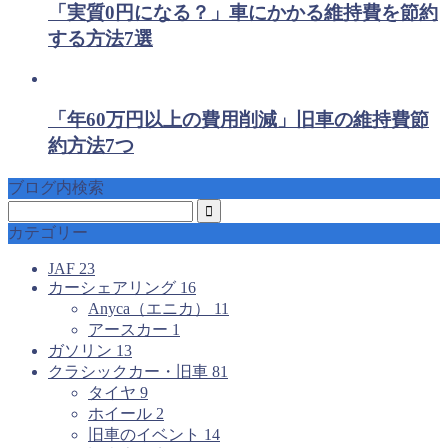
「実質0円になる？」車にかかる維持費を節約
する方法7選
「年60万円以上の費用削減」旧車の維持費節
約方法7つ
ブログ内検索
カテゴリー
JAF
23
カーシェアリング
16
Anyca（エニカ）
11
アースカー
1
ガソリン
13
クラシックカー・旧車
81
タイヤ
9
ホイール
2
旧車のイベント
14