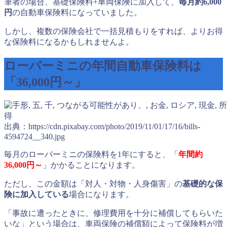
筆者の場合、基礎保険料+車両保険に加入して、
毎月約6,000
円
の自動車保険料になっていました。
しかし、複数の保険会社で一括見積もりをすれば、よりお得
な保険料になるかもしれませんよ。
ローバーミニの年間自動車保険料は
「36,000円～」
出典：https://cdn.pixabay.com/photo/2019/11/01/17/16/bills-
4594724__340.jpg
毎月のローバーミニの保険料を1年にすると、「
年間
約
36,000円～
」かかることになります。
ただし、この金額は「対人・対物・人身傷害」の
基礎的な保
険に加入している
場合になります。
「事故に遭ったときに、修理費用を十分に補償してもらいた
いな」という場合は、車両保険の補償額によって保険料が増